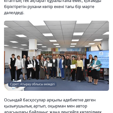
кітаптың тек ақпарат құралы ғана емес, қоғамды
біріктіретін рухани көпір екені тағы бір мәрте
дәлелдеді.
Сурет: Атырау облысы әкімдігі
Осындай басқосулар арқылы әдебиетке деген
қызығушылық артып, оқырман мен автор
арасындағы байланыс жаңа деңгейге көтерілмек.