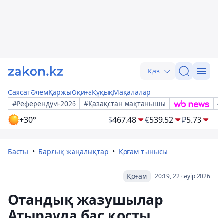
Қаз
Саясат
Әлем
Қаржы
Оқиға
Құқық
Мақалалар
#Референдум-2026
#Қазақстан мақтанышы
+30°
$
467.48
€
539.52
₽
5.73
Басты
Барлық жаңалықтар
Қоғам тынысы
Қоғам
20:19, 22 сәуір 2026
Отандық жазушылар
Атырауда бас қосты