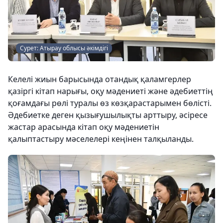
Сурет: Атырау облысы әкімдігі
Келелі жиын барысында отандық қаламгерлер
қазіргі кітап нарығы, оқу мәдениеті және әдебиеттің
қоғамдағы рөлі туралы өз көзқарастарымен бөлісті.
Әдебиетке деген қызығушылықты арттыру, әсіресе
жастар арасында кітап оқу мәдениетін
қалыптастыру мәселелері кеңінен талқыланды.