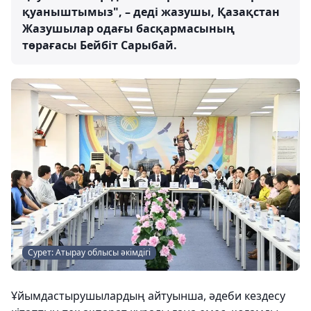
қуаныштымыз", – деді жазушы, Қазақстан
Жазушылар одағы басқармасының
төрағасы Бейбіт Сарыбай.
Сурет: Атырау облысы әкімдігі
Ұйымдастырушылардың айтуынша, әдеби кездесу