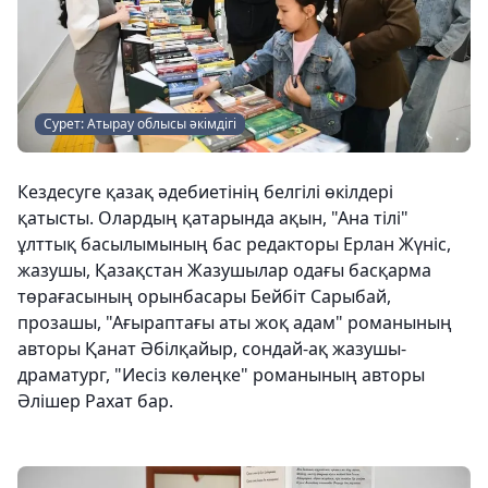
Сурет: Атырау облысы әкімдігі
Кездесуге қазақ әдебиетінің белгілі өкілдері
қатысты. Олардың қатарында ақын, "Ана тілі"
ұлттық басылымының бас редакторы Ерлан Жүніс,
жазушы, Қазақстан Жазушылар одағы басқарма
төрағасының орынбасары Бейбіт Сарыбай,
прозашы, "Ағыраптағы аты жоқ адам" романының
авторы Қанат Әбілқайыр, сондай-ақ жазушы-
драматург, "Иесіз көлеңке" романының авторы
Әлішер Рахат бар.