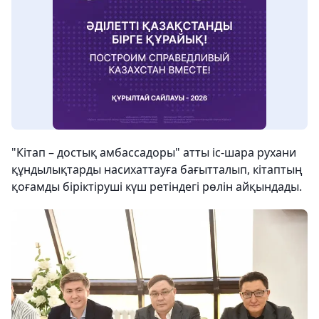
"Кітап – достық амбассадоры" атты іс-шара рухани
құндылықтарды насихаттауға бағытталып, кітаптың
қоғамды біріктіруші күш ретіндегі рөлін айқындады.