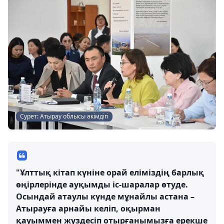
Сурет: Атырау облысы әкімдігі
"Ұлттық кітап күніне орай еліміздің барлық
өңірлерінде ауқымды іс-шаралар өтуде.
Осындай атаулы күнде мұнайлы астана –
Атырауға арнайы келіп, оқырман
қауыммен жүздесіп отырғанымызға ерекше