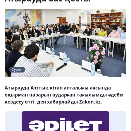
Сурет:
Атырауда Ұлттық кітап апталығы аясында
оқырман назарын аударған тағылымды әдеби
кездесу өтті, деп хабарлайды Zakon.kz.