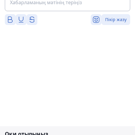
Пікір жазу
Оқи отырыңыз