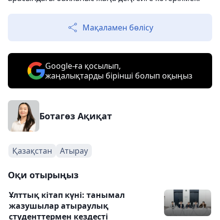
Мақаламен бөлісу
Google-ға қосылып,
жаңалықтарды бірінші болып оқыңыз
Ботагөз Ақиқат
Қазақстан
Атырау
Оқи отырыңыз
Ұлттық кітап күні: танымал
жазушылар атыраулық
студенттермен кездесті