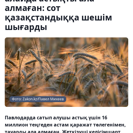
алмаған: сот
қазақстандыққа шешім
шығарды
Фото: Zakon.kz/Павел Михеев
Павлодарда сатып алушы астық үшін 16
миллион теңгеден астам қаражат төлегенімен,
тауарды ала алмаған. Жеткізуші келісімшарт