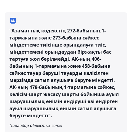
"Азаматтық кодекстің 272-бабының 1-
тармағына және 273-бабына сәйкес
міндеттеме тиісінше орындалуға тиіс,
мiндеттеменi орындаудан бiржақты бас
тартуға жол берiлмейдi. АК-ның 406-
бабының 1-тармағына және 458-бабына
сәйкес тауар беруші тауарды келісілген
мерзімде сатып алушыға беруге міндетті.
АК-ның 478-бабының 1-тармағына сәйкес,
келiсiм-шарт жасасу шарты бойынша ауыл
шаруашылық өнiмiн өндiрушi өзi өндiрген
ауыл шаруашылық өнiмiн сатып алушыға
беруге міндетті".
Павлодар облыстық соты