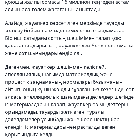
қоюшы жалпы сомасы 16 миллион теңгеден астам
алдын-ала төлем жасағанын анықтады.
Алайда, жауапкер көрсетілген мерзімде тауарды
жеткізу бойынша міндеттемелерін орындамаған.
Бірінші сатыдағы соттың шешімімен талап қою
қанағаттандырылып, жауапкерден берешек сомасы
және сот шығындары өндірілді.
Дегенмен, жауапкер шешіммен келіспей,
апелляциялық шағымда материалдық және
процестік заңнаманың нормалары бұзылғанын
айтып, оның күшін жоюды сұраған. Өз кезегінде, сот
алқасы апелляциялық шағымдағы дәлелдер шегінде
іс материалдарын қарап, жауапкер өз міндеттерін
орындамады, тауарды жеткізгені туралы
дәлелдемелер ұсынбады және берешектің бар
екендігі іс материалдарымен расталды деген
қорытындыға келді.