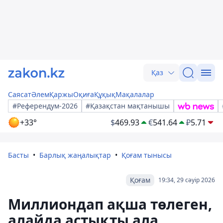
Қаз
Саясат
Әлем
Қаржы
Оқиға
Құқық
Мақалалар
#Референдум-2026
#Қазақстан мақтанышы
+33°
$
469.93
€
541.64
₽
5.71
Басты
Барлық жаңалықтар
Қоғам тынысы
Қоғам
19:34, 29 сәуір 2026
Миллиондап ақша төлеген,
алайда астықты ала