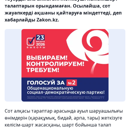
талаптарын орындамаған. Осылайша, сот
жауапкерді ақшаны қайтаруға міндеттеді, деп
хабарлайды Zakon.kz.
Сот алқасы тараптар арасында ауыл шаруашылығы
өнімдерін (қарақұмық, бидай, арпа, тары) жеткізуге
келісім-шарт жасасқаны, шарт бойынша талап