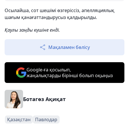
Осылайша, сот шешімі өзгеріссіз, апелляциялық
шағым қанағаттандырусыз қалдырылды.
Қаулы заңды күшіне енді.
Мақаламен бөлісу
Google-ға қосылып,
жаңалықтарды бірінші болып оқыңыз
Ботагөз Ақиқат
Қазақстан
Павлодар