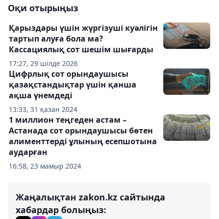
Оқи отырыңыз
Қарыздары үшін жүргізуші куәлігін
тартып алуға бола ма?
Кассациялық сот шешім шығарды
17:27, 29 шілде 2026
Цифрлық сот орындаушысы
қазақстандықтар үшін қанша
ақша үнемдеді
13:33, 31 қазан 2024
1 миллион теңгеден астам –
Астанада сот орындаушысы бөтен
алименттерді ұлының есепшотына
аударған
16:58, 23 мамыр 2024
Жаңалықтан zakon.kz сайтында
хабардар болыңыз: