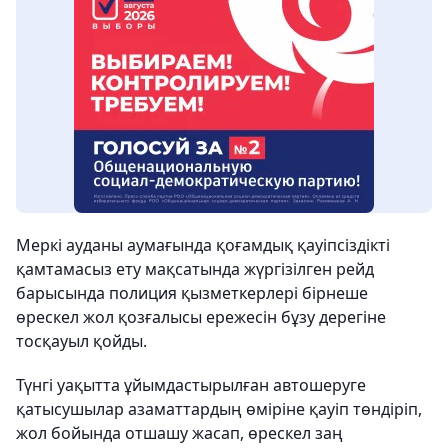
Меркі ауданы аумағында қоғамдық қауіпсіздікті
қамтамасыз ету мақсатында жүргізілген рейд
барысында полиция қызметкерлері бірнеше
өрескел жол қозғалысы ережесін бұзу дерегіне
тосқауыл қойды.
Түнгі уақытта ұйымдастырылған автошеруге
қатысушылар азаматтардың өміріне қауіп төндіріп,
жол бойында отшашу жасап, өрескел заң