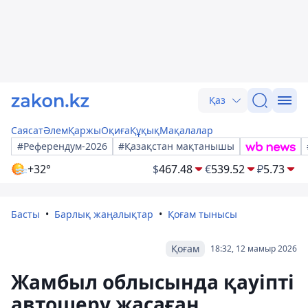
Қаз
Саясат
Әлем
Қаржы
Оқиға
Құқық
Мақалалар
#Референдум-2026
#Қазақстан мақтанышы
+32°
$
467.48
€
539.52
₽
5.73
Басты
Барлық жаңалықтар
Қоғам тынысы
Қоғам
18:32, 12 мамыр 2026
Жамбыл облысында қауіпті
автошеру жасаған