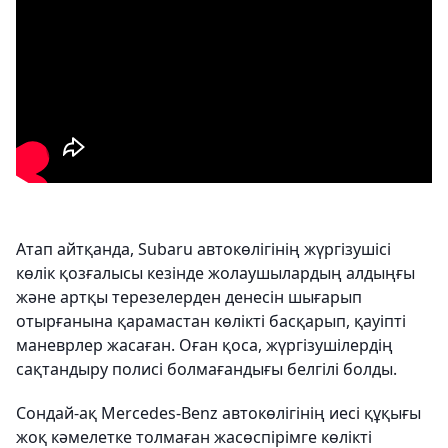
Атап айтқанда, Subaru автокөлігінің жүргізушісі
көлік қозғалысы кезінде жолаушылардың алдыңғы
және артқы терезелерден денесін шығарып
отырғанына қарамастан көлікті басқарып, қауіпті
маневрлер жасаған. Оған қоса, жүргізушілердің
сақтандыру полисі болмағандығы белгілі болды.
Сондай-ақ Mercedes-Benz автокөлігінің иесі құқығы
жоқ кәмелетке толмаған жасөспірімге көлікті