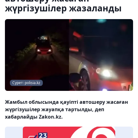
жүргізушілер жазаланды
Сурет: polisia.kz
Жамбыл облысында қауіпті автошеру жасаған
жүргізушілер жауапқа тартылды, деп
хабарлайды Zakon.kz.