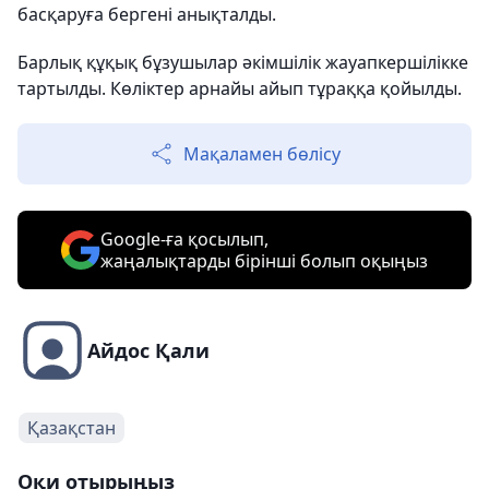
басқаруға бергені анықталды.
Барлық құқық бұзушылар әкімшілік жауапкершілікке
тартылды. Көліктер арнайы айып тұраққа қойылды.
Мақаламен бөлісу
Google-ға қосылып,
жаңалықтарды бірінші болып оқыңыз
Айдос Қали
Қазақстан
Оқи отырыңыз