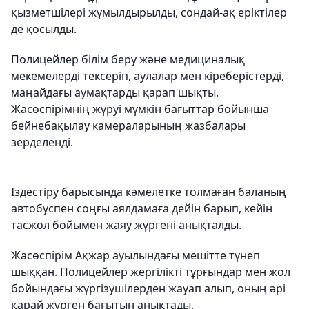
қызметшілері жұмылдырылды, сондай-ақ еріктілер
де қосылды.
Полицейлер білім беру және медициналық
мекемелерді тексеріп, аулалар мен кіреберістерді,
маңайдағы аумақтарды қарап шықты.
Жасөспірімнің жүруі мүмкін бағыттар бойынша
бейнебақылау камераларының жазбалары
зерделенді.
Іздестіру барысында кәмелетке толмаған баланың
автобуспен соңғы аялдамаға дейін барып, кейін
тасжол бойымен жаяу жүргені анықталды.
Жасөспірім Ақжар ауылындағы мешітте түнеп
шыққан. Полицейлер жергілікті тұрғындар мен жол
бойындағы жүргізушілерден жауап алып, оның әрі
қарай жүрген бағытын анықтады.