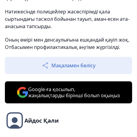
Нәтижесінде полицейлер жасөспірімді қала
сыртындағы тасжол бойынан тауып, аман-есен ата-
анасына тапсырды.
Оның өмірі мен денсаулығына ешқандай қауіп жоқ.
Отбасымен профилактикалық әңгіме жүргізілді.
Мақаламен бөлісу
Google-ға қосылып,
жаңалықтарды бірінші болып оқыңыз
Айдос Қали