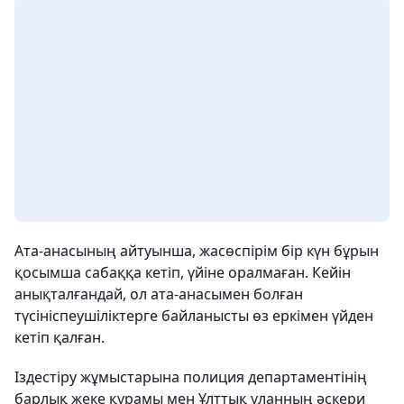
Ата-анасының айтуынша, жасөспірім бір күн бұрын
қосымша сабаққа кетіп, үйіне оралмаған. Кейін
анықталғандай, ол ата-анасымен болған
түсініспеушіліктерге байланысты өз еркімен үйден
кетіп қалған.
Іздестіру жұмыстарына полиция департаментінің
барлық жеке құрамы мен Ұлттық ұланның әскери