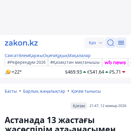
Қаз
Саясат
Әлем
Қаржы
Оқиға
Құқық
Мақалалар
#Референдум-2026
#Қазақстан мақтанышы
+22°
$
469.93
€
541.64
₽
5.71
Басты
Барлық жаңалықтар
Қоғам тынысы
Қоғам
21:47, 12 мамыр 2026
Астанада 13 жастағы
жасөспірім ата-анасымен