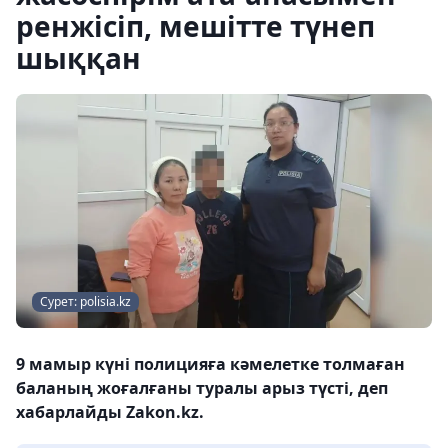
ренжісіп, мешітте түнеп
шыққан
Сурет: polisia.kz
9 мамыр күні полицияға кәмелетке толмаған
баланың жоғалғаны туралы арыз түсті, деп
хабарлайды Zakon.kz.