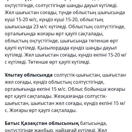
оңтүстігінде, солтүстігінде шаңды дауыл күтіледі.
Жел шығыстан соғады, түнде облыстың шығысында
күші 15-20 м/с, күндіз күші 15-20, облыстың
шығысында 23 м/с күтіледі. Облыстың солтүстігінде,
орталығында жоғары өрт қаупі сақталады,
облыстың оңтүстігінде, шығысында төтенше өрт
қаупі күтіледі. Қызылордада күндіз шаңды дауыл
күтіледі. Жел шығыстан соғады, күндіз екпіні 15-20 м/
с күтіледі. Төтенше өрт қаупі күтіледі.
Ұлытау облысында
солтүстік-шығыстан, шығыстан
жел соғады, күндіз облыстың солтүстігінде,
орталығында екпіні 15 м/с. Облыс бойынша жоғары
өрт қаупі сақталады. Жезқазғанда солтүстік-
шығыстан, шығыстан жел соғады, күндіз екпіні 15 м/
с. Жоғары өрт қаупі сақталады.
Батыс Қазақстан облысының
батысында,
оңтүстігінде жаңбыр, найзағай күтіледі. Жел