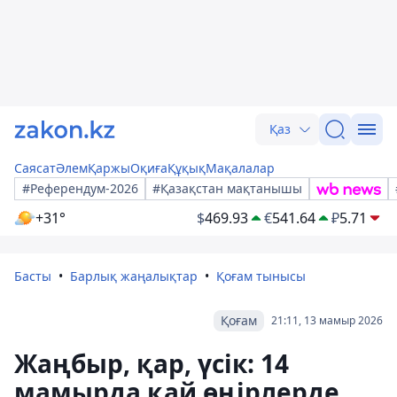
Қаз
Саясат
Әлем
Қаржы
Оқиға
Құқық
Мақалалар
#Референдум-2026
#Қазақстан мақтанышы
+31°
$
469.93
€
541.64
₽
5.71
Басты
Барлық жаңалықтар
Қоғам тынысы
Қоғам
21:11, 13 мамыр 2026
Жаңбыр, қар, үсік: 14
мамырда қай өңірлерде