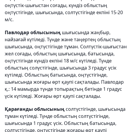
оңтүстік-шығыстан соғады, күндіз облыстың
оңтүстігінде, шығысында, солтүстігінде екпіні 15-20
м/с.
Павлодар облысының
шығысында жаңбыр,
найзағай күтіледі. Түнде және таңертең облыстың
шығысында, оңтүстігінде тұман. Солтүстік-шығыстан
жел соғады, облыстың шығысында, батысында,
оңтүстігінде күндіз екпіні 18 м/с күтіледі. Түнде
облыстың солүстігінде, шығысында 3 градус үсік
күтіледі. Облыстың батысында, оңтүстігінде,
шығысында жоғары өрт қаупі сақталады. Павлодар
қ.: 14 мамырда түнде топырақтың бетінде 1 градус
үсік күтіледі. Жоғары өрт қаупі сақталады.
Қарағанды облысының
солтүстігінде, шығысында
тұман күтіледі. Түнде облыстың солтүстігінде,
шығысында 1 градус үсік. Облыстың батысында,
солтүстігінде, оңтүстігінде жоғары өрт қаупі