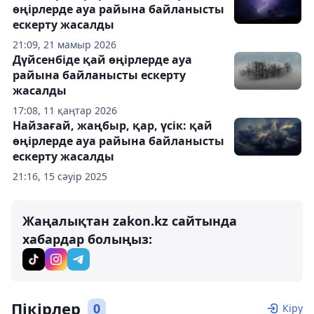
өңірлерде ауа райына байланысты
ескерту жасалды
21:09, 21 мамыр 2026
Дүйсенбіде қай өңірлерде ауа
райына байланысты ескерту
жасалды
17:08, 11 қаңтар 2026
Найзағай, жаңбыр, қар, үсік: қай
өңірлерде ауа райына байланысты
ескерту жасалды
21:16, 15 сәуір 2025
Жаңалықтан zakon.kz сайтында
хабардар болыңыз:
Пікірлер
0
Кіру