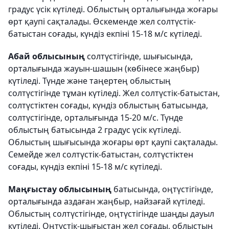
градус үсік күтіледі. Облыстың орталығында жоғары
өрт қаупі сақталады. Өскеменде жел солтүстік-
батыстан соғады, күндіз екпіні 15-18 м/с күтіледі.
Абай облысының
солтүстігінде, шығысында,
орталығында жауын-шашын (көбінесе жаңбыр)
күтіледі. Түнде және таңертең облыстың
солтүстігінде тұман күтіледі. Жел солтүстік-батыстан,
солтүстіктен соғады, күндіз облыстың батысында,
солтүстігінде, орталығында 15-20 м/с. Түнде
облыстың батысында 2 градус үсік күтіледі.
Облыстың шығысында жоғары өрт қаупі сақталады.
Семейде жел солтүстік-батыстан, солтүстіктен
соғады, күндіз екпіні 15-18 м/с күтіледі.
Маңғыстау облысының
батысында, оңтүстігінде,
орталығында аздаған жаңбыр, найзағай күтіледі.
Облыстың солтүстігінде, оңтүстігінде шаңды дауыл
күтіледі. Оңтүстік-шығыстан жел соғады, облыстың