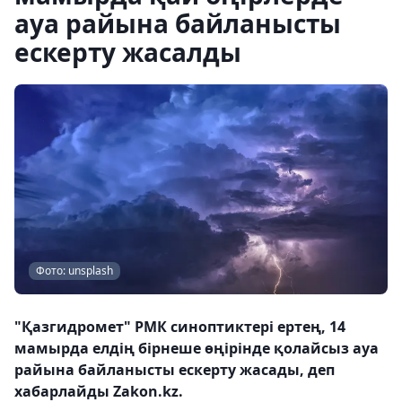
ауа райына байланысты
ескерту жасалды
Фото: unsplash
"Қазгидромет" РМК синоптиктері ертең, 14
мамырда елдің бірнеше өңірінде қолайсыз ауа
райына байланысты ескерту жасады, деп
хабарлайды Zakon.kz.