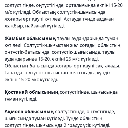
солтүстігінде, оңтүстігінде, орталығында екпіні 15-20
м/с күтіледі. Облыстың солтүстік-шығысында
жоғары өрт қаупі күтіледі. Ақтауда түнде аздаған
жаңбыр, найзағай күтіледі.
Жамбыл облысының
таулы аудандарында тұман
күтіледі. Солтүстік-шығыстан жел соғады, облыстың
оңтүстік-батысында, солтүстік-шығысында, таулы
аудандарында 15-20, екпіні 25 м/с күтіледі.
Облыстың батысында жоғары өрт қаупі сақталады.
Таразда солтүстік-шығыстан жел соғады, күндіз
екпіні 15-20 м/с күтіледі.
Қостанай облысының
солтүстігінде, шығысында
тұман күтіледі.
Ақмола облысының
солтүстігінде, оңтүстігінде,
шығысында тұман күтіледі. Түнде облыстың
солтүстігінде, шығысында 2 градус үсік күтіледі.