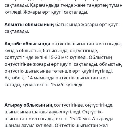
сақталады. Қарағандыда түнде және таңертең тұман
күтіледі. Жоғары өрт қаупі сақталады.
Алматы облысының
батысында жоғары өрт қаупі
сақталады.
Ақтөбе облысында
оңтүстік-шығыстан жел соғады,
күндіз облыстың батысында, оңтүстігінде,
солтүстігінде екпіні 15-20 м/с күтіледі. Облыстың
оңтүстігінде жоғары өрт қауіпі сақталады, облыстың
оңтүстік-шығысында төтенше өрт қауіпі күтіледі.
Ақтөбе қ.: 14 мамырда оңтүстік-шығыстан жел
соғады, күндіз екпіні 15 м/с күтіледі
Атырау облысының
солтүстігінде, оңтүстігінде,
шығысында шаңды дауыл күтіледі. Оңтүстік-
шығыстан жел соғады, екпіні 15-20 м/с. Атырауда
шаңды дауыл күтіледі. Оңтүстік-шығыстан жел