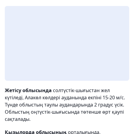
Жетісу облысында
солтүстік-шығыстан жел
күтіледі, Алакөл көлдері ауданында екпіні 15-20 м/с.
Түнде облыстың таулы аудандарында 2 градус үсік.
Облыстың оңтүстік-шығысында төтенше өрт қаупі
сақталады.
Қызылорда облысының
орталығында,