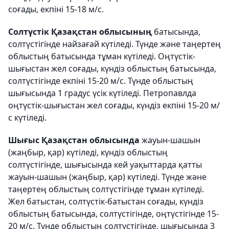
соғады, екпіні 15-18 м/с.
Солтүстік Қазақстан облысының
батысында,
солтүстігінде найзағай күтіледі. Түнде және таңертең
облыстың батысында тұман күтіледі. Оңтүстік-
шығыстан жел соғады, күндіз облыстың батысында,
солтүстігінде екпіні 15-20 м/с. Түнде облыстың
шығысында 1 градус үсік күтіледі. Петропавлда
оңтүстік-шығыстан жел соғады, күндіз екпіні 15-20 м/
с күтіледі.
Шығыс Қазақстан облысында
жауын-шашын
(жаңбыр, қар) күтіледі, күндіз облыстың
солтүстігінде, шығысында кей уақыттарда қатты
жауын-шашын (жаңбыр, қар) күтіледі. Түнде және
таңертең облыстың солтүстігінде тұман күтіледі.
Жел батыстан, солтүстік-батыстан соғады, күндіз
облыстың батысында, солтүстігінде, оңтүстігінде 15-
20 м/с. Түнде облыстың солтүстігінде, шығысында 3