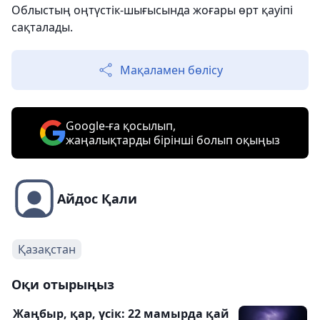
Облыстың оңтүстік-шығысында жоғары өрт қауіпі
сақталады.
Мақаламен бөлісу
Google-ға қосылып,
жаңалықтарды бірінші болып оқыңыз
Айдос Қали
Қазақстан
Оқи отырыңыз
Жаңбыр, қар, үсік: 22 мамырда қай