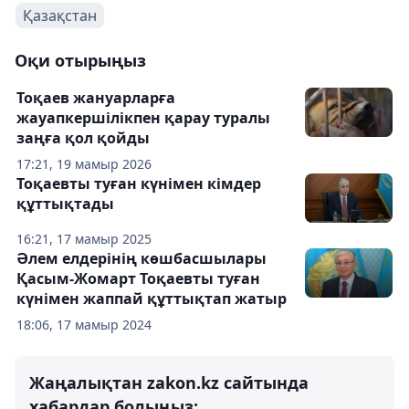
Қазақстан
Оқи отырыңыз
Тоқаев жануарларға
жауапкершілікпен қарау туралы
заңға қол қойды
17:21, 19 мамыр 2026
Тоқаевты туған күнімен кімдер
құттықтады
16:21, 17 мамыр 2025
Әлем елдерінің көшбасшылары
Қасым-Жомарт Тоқаевты туған
күнімен жаппай құттықтап жатыр
18:06, 17 мамыр 2024
Жаңалықтан zakon.kz сайтында
хабардар болыңыз: