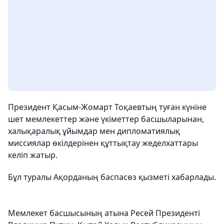
Президент Қасым-Жомарт Тоқаевтың туған күніне
шет мемлекеттер және үкіметтер басшыларынан,
халықаралық ұйымдар мен дипломатиялық
миссиялар өкілдерінен құттықтау жеделхаттары
келіп жатыр.
Бұл туралы Ақорданың баспасөз қызметі хабарлады.
Мемлекет басшысының атына Ресей Президенті