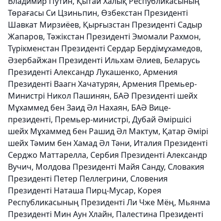
Владимир Путин, Қытай Халық Республикасының
Төрағасы Си Цзиньпин, Өзбекстан Президенті
Шавкат Мирзиёев, Қырғызстан Президенті Садыр
Жапаров, Тәжікстан Президенті Эмомали Рахмон,
Түрікменстан Президенті Сердар Бердімұхамедов,
Әзербайжан Президенті Ильхам Әлиев, Беларусь
Президенті Александр Лукашенко, Армения
Президенті Ваагн Хачатурян, Армения Премьер-
Министрі Никол Пашинян, БАӘ Президенті шейх
Мұхаммед бен Заид Әл Нахаян, БАӘ Вице-
президенті, Премьер-министрі, Дубай Әміршісі
шейх Мұхаммед бен Рашид Әл Мактум, Қатар Әмірі
шейх Тәмим бен Хамад Әл Тәни, Италия Президенті
Серджо Маттарелла, Сербия Президенті Александр
Вучич, Молдова Президенті Майя Санду, Словакия
Президенті Петер Пеллегрини, Словения
Президенті Наташа Пирц-Мусар, Корея
Республикасының Президенті Ли Чже Мёң, Мьянма
Президенті Мин Аун Хлайн, Палестина Президенті