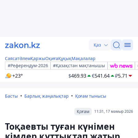
Қаз
Саясат
Әлем
Қаржы
Оқиға
Құқық
Мақалалар
#Референдум-2026
#Қазақстан мақтанышы
+23°
$
469.93
€
541.64
₽
5.71
Басты
Барлық жаңалықтар
Қоғам тынысы
Қоғам
11:31, 17 мамыр 2026
Тоқаевты туған күнімен
кімдер құттықтап жатыр