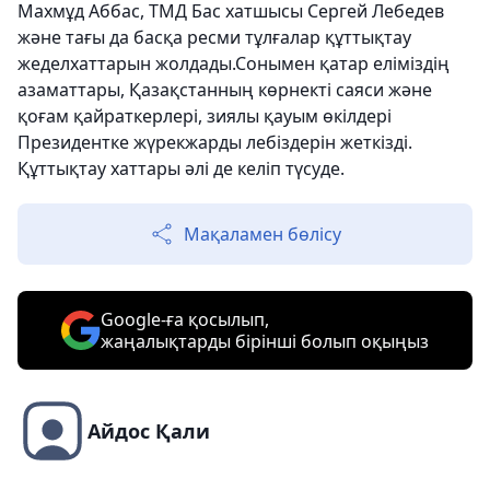
Махмұд Аббас, ТМД Бас хатшысы Сергей Лебедев
және тағы да басқа ресми тұлғалар құттықтау
жеделхаттарын жолдады.Сонымен қатар еліміздің
азаматтары, Қазақстанның көрнекті саяси және
қоғам қайраткерлері, зиялы қауым өкілдері
Президентке жүрекжарды лебіздерін жеткізді.
Құттықтау хаттары әлі де келіп түсуде.
Мақаламен бөлісу
Google-ға қосылып,
жаңалықтарды бірінші болып оқыңыз
Айдос Қали