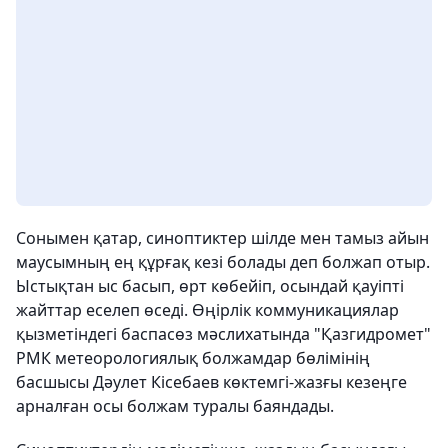
Сонымен қатар, синоптиктер шілде мен тамыз айын
маусымның ең құрғақ кезі болады деп болжап отыр.
Ыстықтан ыс басып, өрт көбейіп, осындай қауіпті
жайттар еселеп өседі. Өңірлік коммуникациялар
қызметіндегі баспасөз мәслихатында "Қазгидромет"
РМК метеорологиялық болжамдар бөлімінің
басшысы Дәулет Кісебаев көктемгі-жазғы кезеңге
арналған осы болжам туралы баяндады.