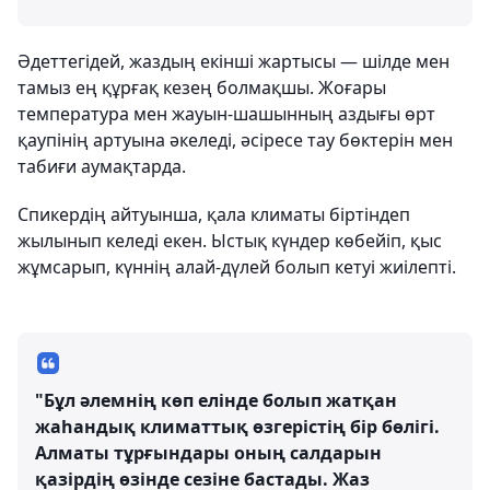
Әдеттегідей, жаздың екінші жартысы — шілде мен
тамыз ең құрғақ кезең болмақшы. Жоғары
температура мен жауын-шашынның аздығы өрт
қаупінің артуына әкеледі, әсіресе тау бөктерін мен
табиғи аумақтарда.
Спикердің айтуынша, қала климаты біртіндеп
жылынып келеді екен. Ыстық күндер көбейіп, қыс
жұмсарып, күннің алай-дүлей болып кетуі жиілепті.
"Бұл әлемнің көп елінде болып жатқан
жаһандық климаттық өзгерістің бір бөлігі.
Алматы тұрғындары оның салдарын
қазірдің өзінде сезіне бастады. Жаз