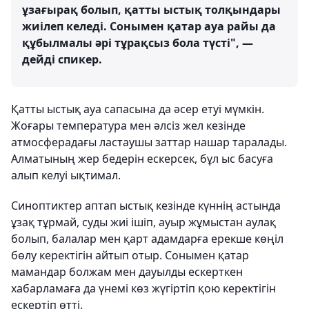
ұзағырақ болып, қатты ыстық толқындары
жиілеп келеді. Сонымен қатар ауа райы да
құбылмалы әрі тұрақсыз бола түсті", —
дейді спикер.
Қатты ыстық ауа сапасына да әсер етуі мүмкін.
Жоғары температура мен әлсіз жел кезінде
атмосферадағы ластаушы заттар нашар таралады.
Алматының жер бедерін ескерсек, бұл ыс басуға
алып келуі ықтимал.
Синоптиктер аптап ыстық кезінде күннің астында
ұзақ тұрмай, суды жиі ішіп, ауыр жұмыстан аулақ
болып, балалар мен қарт адамдарға ерекше көңіл
бөлу керектігін айтып отыр. Сонымен қатар
мамандар болжам мен дауылды ескерткен
хабарламаға да үнемі көз жүгіртіп қою керектігін
ескертіп өтті.