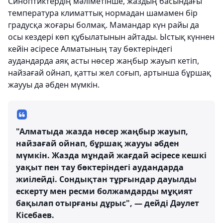
Синоптиктердің мәліметінше, жаздың басындағы
температура климаттық нормадан шамамен бір
градусқа жоғары болмақ. Мамандар күн райы да
осы кездері көп құбылатынын айтады. Ыстық күннен
кейін әсіресе Алматының тау бөктеріндегі
аудандарда аяқ асты нөсер жаңбыр жауып кетіп,
найзағай ойнап, қатты жел соғып, артынша бұршақ
жаууы да әбден мүмкін.
"Алматыда жазда нөсер жаңбыр жауып,
найзағай ойнап, бұршақ жаууы әбден
мүмкін. Жазда мұндай жағдай әсіресе кешкі
уақыт пен тау бөктеріндегі аудандарда
жиілейді. Сондықтан тұрғындар дауылды
ескерту мен ресми болжамдарды мұқият
бақылап отырғаны дұрыс", — дейді Дәулет
Кісебаев.