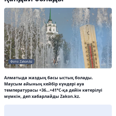
Фото: Zakon.kz
Алматыда жаздың басы ыстық болады.
Маусым айының кейбір күндері ауа
температурасы +36…+41°С-қа дейін көтерілуі
мүмкін, деп хабарлайды Zakon.kz.