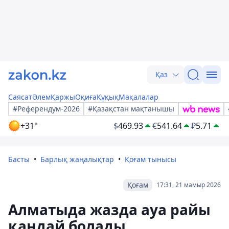
Қаз
Саясат
Әлем
Қаржы
Оқиға
Құқық
Мақалалар
#Референдум-2026
#Қазақстан мақтанышы
+31°
$
469.93
€
541.64
₽
5.71
Басты
Барлық жаңалықтар
Қоғам тынысы
Қоғам
17:31, 21 мамыр 2026
Алматыда жазда ауа райы
қандай болады