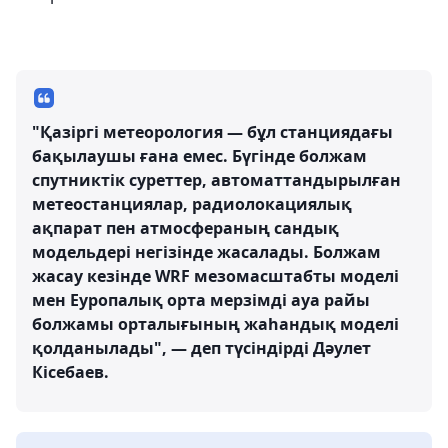
"Қазіргі метеорология — бұл станциядағы
бақылаушы ғана емес. Бүгінде болжам
спутниктік суреттер, автоматтандырылған
метеостанциялар, радиолокациялық
ақпарат пен атмосфераның сандық
модельдері негізінде жасалады. Болжам
жасау кезінде WRF мезомасштабты моделі
мен Еуропалық орта мерзімді ауа райы
болжамы орталығының жаһандық моделі
қолданылады", — деп түсіндірді Дәулет
Кісебаев.