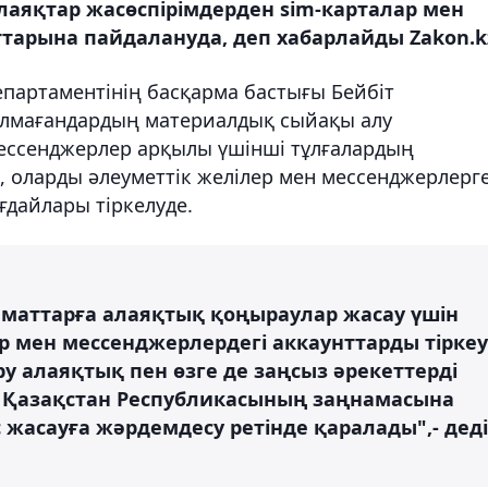
Алаяқтар жасөспірімдерден sim-карталар мен
ттарына пайдалануда, деп хабарлайды Zakon.k
епартаментінің басқарма бастығы Бейбіт
олмағандардың материалдық сыйақы алу
мессенджерлер арқылы үшінші тұлғалардың
п, оларды әлеуметтік желілер мен мессенджерлерг
ағдайлары тіркелуде.
аматтарға алаяқтық қоңыраулар жасау үшін
р мен мессенджерлердегі аккаунттарды тіркеу
у алаяқтық пен өзге де заңсыз әрекеттерді
. Қазақстан Республикасының заңнамасына
жасауға жәрдемдесу ретінде қаралады",- деді