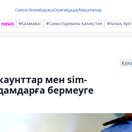
Саясат
Әлем
Қаржы
Оқиға
Құқық
Мақалалар
#Қазақмыс
#Салыстырмалы Қазақстан
#Халық бухг
Қоғ
каунттар мен sim-
дамдарға бермеуге