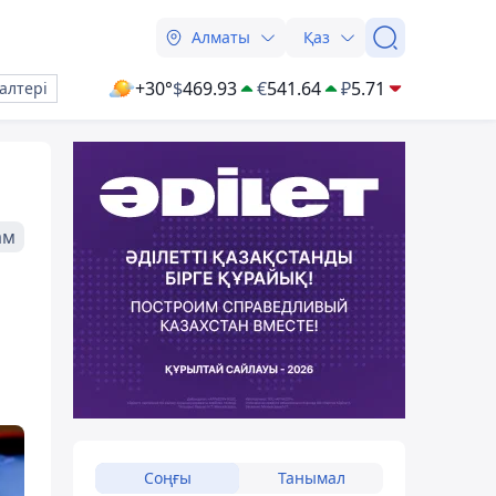
Алматы
Қаз
+30°
$
469.93
€
541.64
₽
5.71
алтері
ам
Соңғы
Танымал