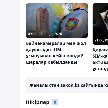
09:14, 27 шілде 2026
21:06, 0
Бейнекамералар мен жол
қауіпсіздігі: ІІМ
Қарағ
ұсынуынан кейін қандай
SIM-к
шаралар қабылданды
актив
ұстал
Жаңалықтан zakon.kz сайтында х
Пікірлер
0