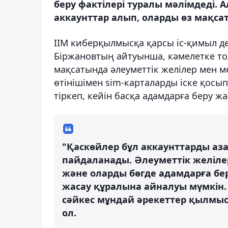
беру фактілері туралы мәлімдеді. 
аккаунттар алып, оларды өз мақса
ІІМ киберқылмысқа қарсы іс-қимыл д
Біржановтың айтуынша, кәмелетке т
мақсатында әлеуметтік желілер мен 
өтінішімен sim-карталарды іске қосы
тіркеп, кейін басқа адамдарға беру ж
"Қаскөйлер бұл аккаунттарды аз
пайдаланады. Әлеуметтік желіле
және оларды бөгде адамдарға бер
жасау құралына айналуы мүмкін
сәйкес мұндай әрекеттер қылмыс 
ол.