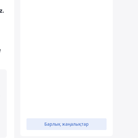
z.
е
Барлық жаңалықтар