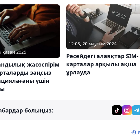
12:08, 20 маусым 2024
9 қазан 2025
Ресейдегі алаяқтар SIM-
карталар арқылы ақша
андылық жасөспірім
ұрлауда
арталарды заңсыз
ациялағаны үшін
ды
абардар болыңыз: