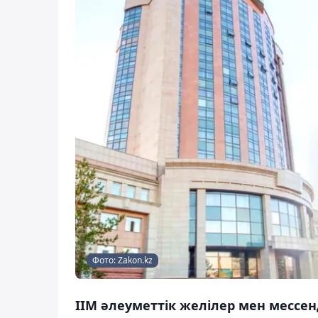
Фото: Zakon.kz
ІІМ әлеуметтік желілер мен мессе