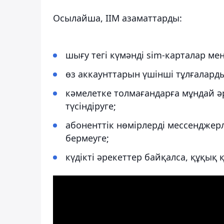
Осылайша, ІІМ азаматтарды:
шығу тегі күмәнді sim-карталар ме
өз аккаунттарын үшінші тұлғалард
кәмелетке толмағандарға мұндай ә
түсіндіруге;
абоненттік нөмірлерді мессенджерл
бермеуге;
күдікті әрекеттер байқалса, құқық