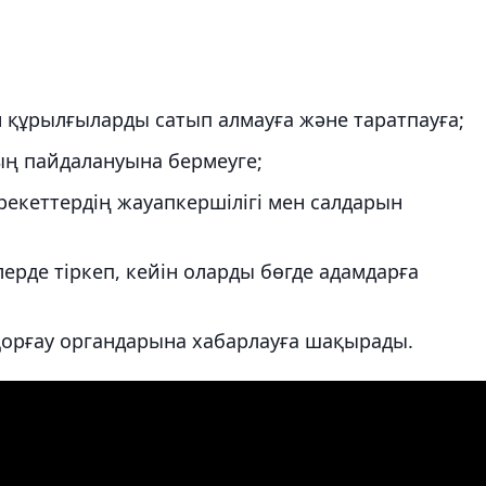
н құрылғыларды сатып алмауға және таратпауға;
ың пайдалануына бермеуге;
рекеттердің жауапкершілігі мен салдарын
ерде тіркеп, кейін оларды бөгде адамдарға
 қорғау органдарына хабарлауға шақырады.