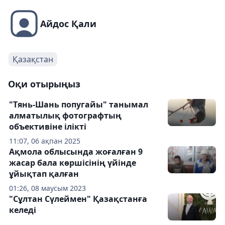
Айдос Қали
Қазақстан
Оқи отырыңыз
"Тянь-Шань попугайы" танымал
алматылық фотографтың
объективіне ілікті
11:07, 06 ақпан 2025
Ақмола облысында жоғалған 9
жасар бала көршісінің үйінде
ұйықтап қалған
01:26, 08 маусым 2023
"Сұлтан Сүлеймен" Қазақстанға
келеді