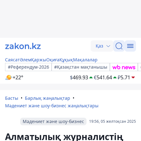
Қаз
Саясат
Әлем
Қаржы
Оқиға
Құқық
Мақалалар
#Референдум-2026
#Қазақстан мақтанышы
+22°
$
469.93
€
541.64
₽
5.71
Басты
Барлық жаңалықтар
Мәдениет және шоу-бизнес жаңалықтары
Мәдениет және шоу-бизнес
19:56, 05 желтоқсан 2025
Алматылық журналистің