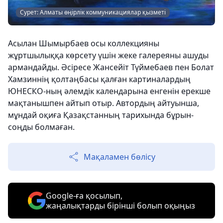
Сурет: Алматы өңірлік коммуникациялар қызметі
Асылан Шымырбаев осы коллекцияны
жұртшылыққа көрсету үшін жеке галереяны ашуды
армандайды. Әсіресе Жансейіт Түймебаев пен Болат
Хамзиннің қолтаңбасы қалған картиналардың
ЮНЕСКО-ның әлемдік календарына енгенін ерекше
мақтанышпен айтып отыр. Автордың айтуынша,
мұндай оқиға Қазақстанның тарихында бұрын-
соңды болмаған.
Мақаламен бөлісу
Google-ға қосылып,
жаңалықтарды бірінші болып оқыңыз