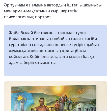
Әр туынды өз алдына автордың іштегі ышқынысы
мен арман-мақсатынан сыр шертетін
психологиялық портрет.
Жоба былай басталған – танымал тұлға
болашақ картинаның нобайын салып, кәсіби
суретшілер сол идеяны кенепке түсіріп, дайын
жұмысқа эскиз авторының қолтаңбасы
қойылған. Кейін оны эстафета қылып басқа
адамға беріп отырыпты.