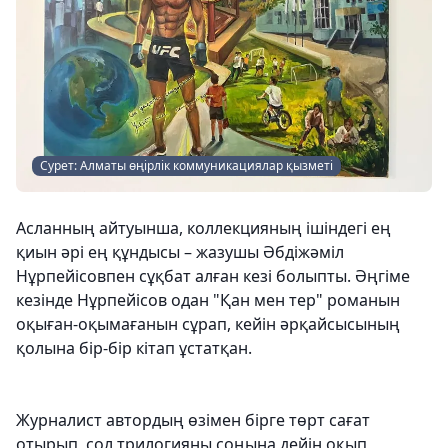
Сурет: Алматы өңірлік коммуникациялар қызметі
Асланның айтуынша, коллекцияның ішіндегі ең
қиын әрі ең құндысы – жазушы Әбдіжәміл
Нұрпейісовпен сұқбат алған кезі болыпты. Әңгіме
кезінде Нұрпейісов одан "Қан мен тер" романын
оқыған-оқымағанын сұрап, кейін әрқайсысының
қолына бір-бір кітап ұстатқан.
Журналист автордың өзімен бірге төрт сағат
отырып, сол трилогияны соңына дейін оқып