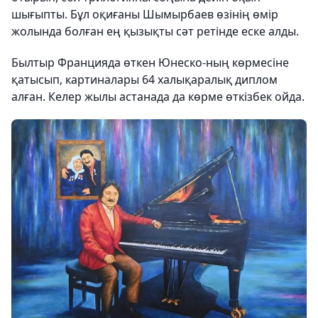
шығыпты. Бұл оқиғаны Шымырбаев өзінің өмір
жолында болған ең қызықты сәт ретінде еске алды.
Былтыр Францияда өткен Юнеско-ның көрмесіне
қатысып, картиналары 64 халықаралық диплом
алған. Келер жылы астанада да көрме өткізбек ойда.