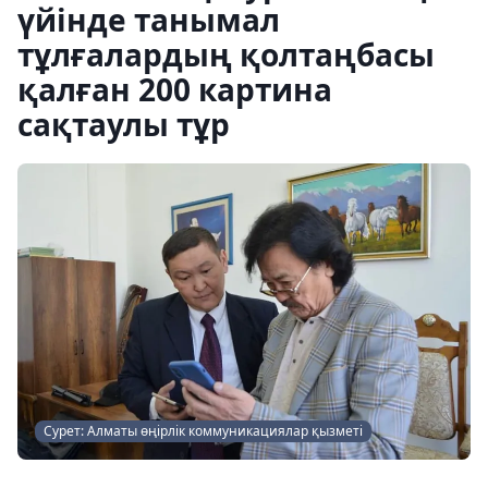
үйінде танымал
тұлғалардың қолтаңбасы
қалған 200 картина
сақтаулы тұр
Сурет: Алматы өңірлік коммуникациялар қызметі