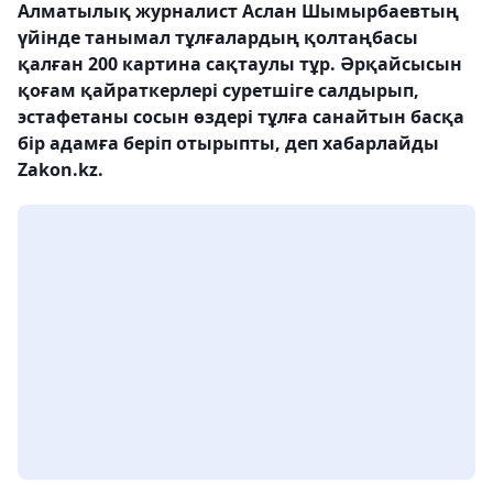
Алматылық журналист Аслан Шымырбаевтың
үйінде танымал тұлғалардың қолтаңбасы
қалған 200 картина сақтаулы тұр. Әрқайсысын
қоғам қайраткерлері суретшіге салдырып,
эстафетаны сосын өздері тұлға санайтын басқа
бір адамға беріп отырыпты, деп хабарлайды
Zakon.kz.