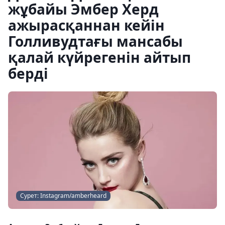
жұбайы Эмбер Херд
ажырасқаннан кейін
Голливудтағы мансабы
қалай күйрегенін айтып
берді
Сурет: Instagram/amberheard