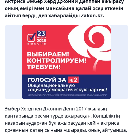
Актриса Эмбер Херд Джонни Депппен ажырасу
оның өмірі мен мансабына қалай әсер еткенін
айтып берді, деп хабарлайды Zakon.kz.
Эмбер Херд пен Джонни Депп 2017 жылдың
қаңтарында ресми түрде ажырасқан. Көпшіліктің
назарын аударған бұл ажырасудан кейін актриса
қоғамның қатаң сынына ұшырады, оның айтуынша,