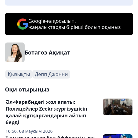
Google-ға қосылып,
жаңалықтарды бірінші болып оқыңыз
Ботагөз Ақиқат
Қызықты
Депп Джонни
Оқи отырыңыз
Әл-Фарабидегі жол апаты:
Полицейлер Zeekr жүргізушісін
қалай құтқарғандарын айтып
берді
16:56, 08 маусым 2026
Танымал актер Бен Аффлектің экс-