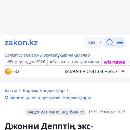
Қаз
Саясат
Әлем
Қаржы
Оқиға
Құқық
Мақалалар
#Референдум-2026
#Қазақстан мақтанышы
+32°
$
469.93
€
541.64
₽
5.71
Басты
Барлық жаңалықтар
Мәдениет және шоу-бизнес жаңалықтары
Мәдениет және шоу-бизнес
16:50, 26 қаңтар 2026
Джонни Депптің экс-