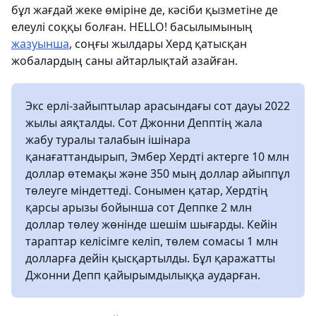
бұл жағдай жеке өміріне де, кәсіби қызметіне де
елеулі соққы болған. HELLO! басылымының
жазуынша
, соңғы жылдары Херд қатысқан
жобалардың саны айтарлықтай азайған.
Экс ерлі-зайыптылар арасындағы сот дауы 2022
жылы аяқталды. Сот Джонни Депптің жала
жабу туралы талабын ішінара
қанағаттандырып, Эмбер Хердті актерге 10 млн
доллар өтемақы және 350 мың доллар айыппұл
төлеуге міндеттеді. Сонымен қатар, Хердтің
қарсы арызы бойынша сот Деппке 2 млн
доллар төлеу жөнінде шешім шығарды. Кейін
тараптар келісімге келіп, төлем сомасы 1 млн
долларға дейін қысқартылды. Бұл қаражатты
Джонни Депп қайырымдылыққа аударған.