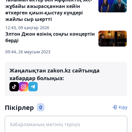
жұбайы ажырасқаннан кейін
өткерген қиын-қыстау күндері
жайлы сыр шертті
12:43, 09 қаңтар 2026
Элтон Джон өзінің соңғы концертін
берді
09:44, 26 маусым 2023
Жаңалықтан zakon.kz сайтында
хабардар болыңыз:
Пікірлер
0
Кіру