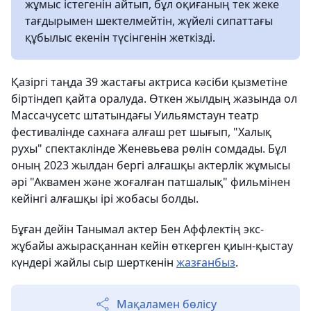
жұмыс істегенін айтып, бұл оқиғаның тек жеке
тағдырымен шектелмейтін, жүйелі сипаттағы
құбылыс екенін түсінгенін жеткізді.
Қазіргі таңда 39 жастағы актриса кәсіби қызметіне
біртіндеп қайта оралуда. Өткен жылдың жазында ол
Массачусетс штатындағы Уильямстаун театр
фестивалінде сахнаға алғаш рет шығып, "Халық
рухы" спектаклінде Женевьева рөлін сомдады. Бұл
оның 2023 жылдан бергі алғашқы актерлік жұмысы
әрі "Аквамен және жоғалған патшалық" фильмінен
кейінгі алғашқы ірі жобасы болды.
Бұған дейін Танымал актер Бен Аффлектің экс-
жұбайы ажырасқаннан кейін өткерген қиын-қыстау
күндері жайлы сыр шерткенін
жазғанбыз
.
Мақаламен бөлісу