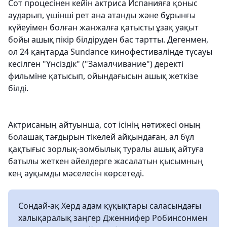
Сот процесінен кейін актриса Испанияға қоныс
аударып, үшінші рет ана атанды және бұрынғы
күйеуімен болған жанжалға қатысты ұзақ уақыт
бойы ашық пікір білдіруден бас тартты. Дегенмен,
ол 24 қаңтарда Sundance кинофестивалінде тұсауы
кесілген "Үнсіздік" ("Замалчивание") деректі
фильміне қатысып, ойындағысын ашық жеткізе
білді.
Актрисаның айтуынша, сот ісінің нәтижесі оның
болашақ тағдырын тікелей айқындаған, ал бұл
қақтығыс зорлық-зомбылық туралы ашық айтуға
батылы жеткен әйелдерге жасалатын қысымның
кең ауқымды мәселесін көрсетеді.
Сондай-ақ Херд адам құқықтары саласындағы
халықаралық заңгер Дженнифер Робинсонмен