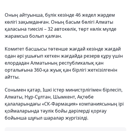
Оның айтуынша, бүлік кезінде 46 жедел жәрдем
көлігі зақымданған. Оның басым бөлігі Алматы
қаласына тиесілі – 32 автокөлік, төрт көлік мүлде
жарамсыз болып қалған.
Комитет басшысы төтенше жағдай кезінде жағдай
одан әрі ушығып кеткен жағдайда резерв құру үшін
елордадан Алматының республикалық қан
орталығына 360-қа жуық қан бірлігі жеткізілгенін
айтты.
Сонымен қатар, Ішкі істер министрлігімен бірлесіп,
Алматы, Нұр-Сұлтан, Шымкент, Ақтөбе
қалаларындағы «СК-Фармация» компаниясының ірі
қоймаларында тәулік бойы дәрілерді қорғау
бойынша шұғыл шаралар жүргізілді.