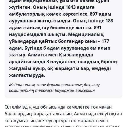
адам медициналық ұйымға көмек сұрап
жүгінген. Оның ішінде 1843 адамға
амбулаторлық көмек көрсетілсе, 897 адам
ауруханаға жатқызылды. Оның ішінде 188
адам жансақтау бөлімінде жатты. 891
науқас емделіп шықты. Медициналық
ұйымдарда қайтыс болғандар саны – 177
адам. Бүгінде 6 адам ауруханада ем алып
жатыр. Алматы мен Қызылордада
әрқайсысында 3 науқастан, олардың бірінің
жағдайы ауыр, оқ жарақаты бар, емдеуді
жалғастыруда.
Медициналық және фармацевтикалық бақылау
комитетінің төрағасы Бауыржан Байсеркин
Ол еліміздің үш облысында кәмелетке толмаған
балалардың жарақат алғанын, Алматыда екеуі оқтан
көз жұмғанын, жетеуі әртүрлі оқ жарақатымен