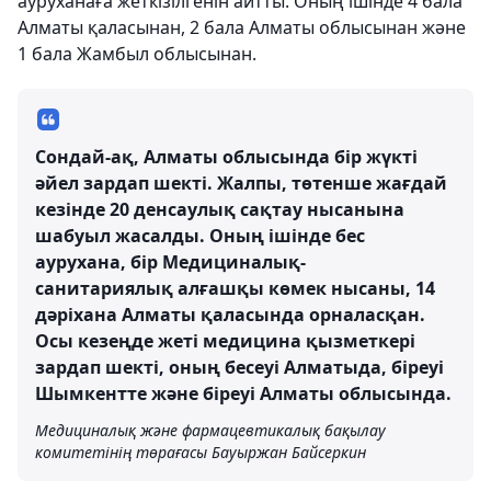
ауруханаға жеткізілгенін айтты. Оның ішінде 4 бала
Алматы қаласынан, 2 бала Алматы облысынан және
1 бала Жамбыл облысынан.
Сондай-ақ, Алматы облысында бір жүкті
әйел зардап шекті. Жалпы, төтенше жағдай
кезінде 20 денсаулық сақтау нысанына
шабуыл жасалды. Оның ішінде бес
аурухана, бір Медициналық-
санитариялық алғашқы көмек нысаны, 14
дәріхана Алматы қаласында орналасқан.
Осы кезеңде жеті медицина қызметкері
зардап шекті, оның бесеуі Алматыда, біреуі
Шымкентте және біреуі Алматы облысында.
Медициналық және фармацевтикалық бақылау
комитетінің төрағасы Бауыржан Байсеркин