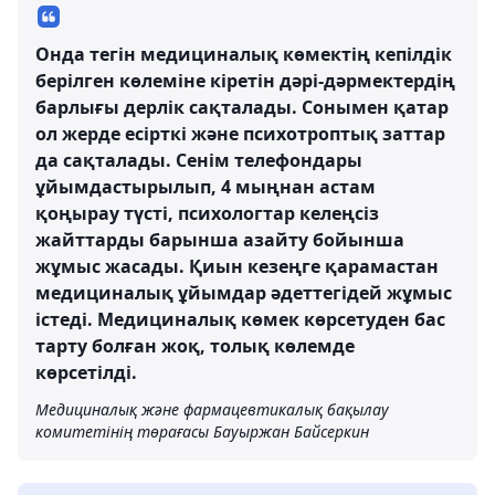
Онда тегін медициналық көмектің кепілдік
берілген көлеміне кіретін дәрі-дәрмектердің
барлығы дерлік сақталады. Сонымен қатар
ол жерде есірткі және психотроптық заттар
да сақталады. Сенім телефондары
ұйымдастырылып, 4 мыңнан астам
қоңырау түсті, психологтар келеңсіз
жайттарды барынша азайту бойынша
жұмыс жасады. Қиын кезеңге қарамастан
медициналық ұйымдар әдеттегідей жұмыс
істеді. Медициналық көмек көрсетуден бас
тарту болған жоқ, толық көлемде
көрсетілді.
Медициналық және фармацевтикалық бақылау
комитетінің төрағасы Бауыржан Байсеркин