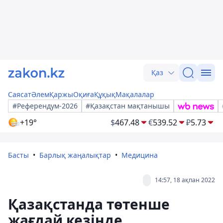
Қаз
Саясат
Әлем
Қаржы
Оқиға
Құқық
Мақалалар
#Референдум-2026
#Қазақстан мақтанышы
+19°
$
467.48
€
539.52
₽
5.73
Басты
Барлық жаңалықтар
Медицина
14:57, 18 ақпан 2022
Қазақстанда төтенше
жағдай кезінде