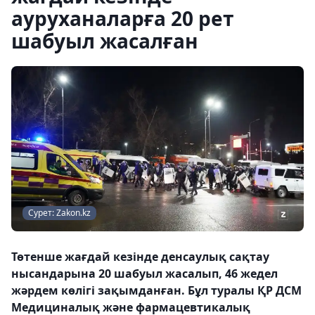
ауруханаларға 20 рет
шабуыл жасалған
Сурет: Zakon.kz
Төтенше жағдай кезінде денсаулық сақтау
нысандарына 20 шабуыл жасалып, 46 жедел
жәрдем көлігі зақымданған. Бұл туралы ҚР ДСМ
Медициналық және фармацевтикалық