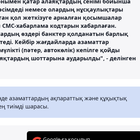
онымен қатар алаяқтардың сенімі бойынша
рәсімдеді немесе олардың нұсқаулықтары
н қол жеткізуге арналған қосымшалар
н СМС-хабарлама кодтарын хабарлаған.
ардың өздері банктер қолданатын барлық
теді. Кейбір жағдайларда азаматтар
үлікті (пәтер, автокөлік) кепілге қойды
аяқтардың шоттарына аударылды", - делінген
нде азаматтардың ақпараттық және құқықтық
ң тиімді шарасы.
Google-ға қосылып,