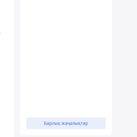
ң
Барлық жаңалықтар