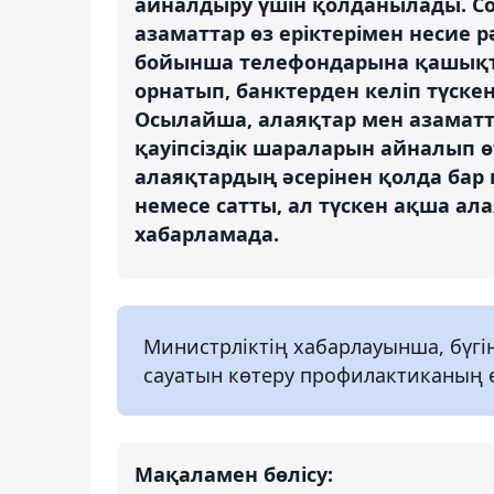
айналдыру үшін қолданылады. С
азаматтар өз еріктерімен несие 
бойынша телефондарына қашықта
орнатып, банктерден келіп түске
Осылайша, алаяқтар мен азаматт
қауіпсіздік шараларын айналып ө
алаяқтардың әсерінен қолда бар м
немесе сатты, ал түскен ақша ал
хабарламада.
Министрліктің хабарлауынша, бүгі
сауатын көтеру профилактиканың е
Мақаламен бөлісу: