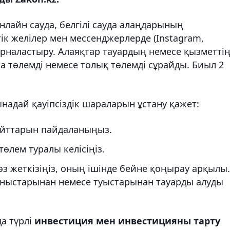
онлайн сауда, белгілі сауда алаңдарының
ік желілер мен мессенджерлерде (Instagram,
рналастыру. Алаяқтар тауардың немесе қызметті
ла төлемді немесе толық төлемді сұрайды. Биыл 2
адай қауіпсіздік шараларын ұстану қажет:
сайттарын пайдаланыңыз.
төлем туралы келісіңіз.
өз жеткізіңіз, оның ішінде бейне қоңырау арқылы.
таныстарынан немесе туыстарынан тауарды алуды
да түрлі
инвестиция мен инвестицияны тарту