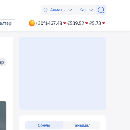
Алматы
Қаз
+30°
$
467.48
€
539.52
₽
5.73
алтері
ар
Соңғы
Танымал