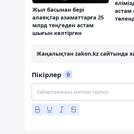
еліміз
Жыл басынан бері
астам
алаяқтар азаматтарға 25
төленд
млрд теңгеден астам
шығын келтірген
Жаңалықтан zakon.kz сайтында х
Пікірлер
0