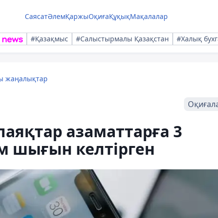
Саясат
Әлем
Қаржы
Оқиға
Құқық
Мақалалар
#Қазақмыс
#Салыстырмалы Қазақстан
#Халық бухг
лы жаңалықтар
Оқиғал
лаяқтар азаматтарға 3
м шығын келтірген