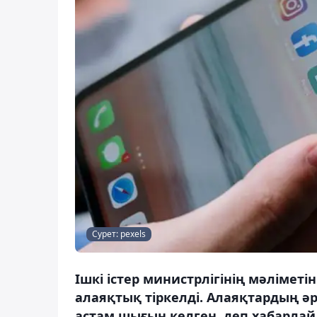
Сурет: pexels
Ішкі істер министрлігінің мәлімет
алаяқтық тіркелді. Алаяқтардың әр
астам шығын келген, деп хабарлай