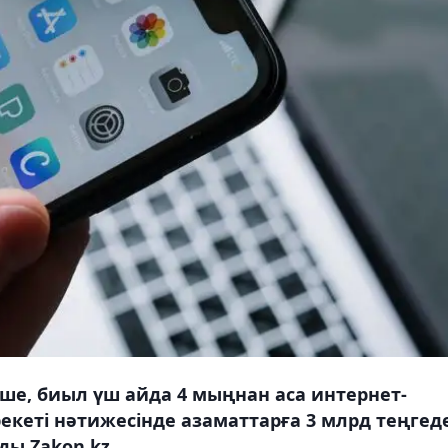
інше, биыл үш айда 4 мыңнан аса интернет-
екеті нәтижесінде азаматтарға 3 млрд теңгед
ды Zakon.kz.