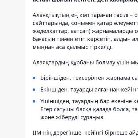
Алаяқтықтың ең көп тараған тәсілі – 
сайттарында, сонымен қатар әлеуметт
жеделхаттар, ватсап) жарнамаларды о
бағасын төмен етіп көрсетіп, алдын а
мыңнан аса қылмыс тіркелді.
Алаяқтардың құрбаны болмау үшін мын
Біріншіден, тексерілген жарнама 
Екіншіден, тауарды алғаннан кейін 
Үшіншіден, тауардың бар екеніне к
Егер сатушы басқа қалада болса, 
және жіберуді сұраңыз.
ІІМ-нің дерегінше, кейінгі бірнеше ай