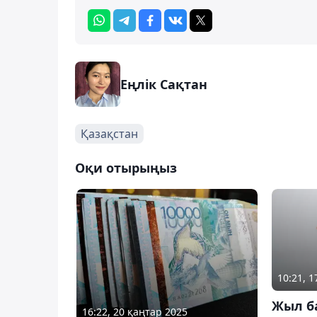
Еңлік Сақтан
Қазақстан
Оқи отырыңыз
10:21, 1
Жыл б
16:22, 20 қаңтар 2025