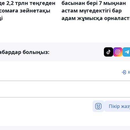
де 2,2 трлн теңгеден
басынан бері 7 мыңнан
 сомаға зейнетақы
астам мүгедектігі бар
і
адам жұмысқа орналас
абардар болыңыз:
Пікір жаз