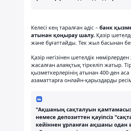
Келесі кең таралған әдіс –
банк қызм
атынан қоңырау шалу.
Қазір шетелд
және бұғаттайды. Тек жыл басынан бе
Қазір негізінен шетелдік нөмірлерде
жасалған алаяқтық тіркеліп жатыр. Ті
қызметкерлерінің атынан 400-ден аса
азаматтарға онлайн-қарыздарды ресі
"Ақшаның сақталуын қамтамасыз
немесе депозиттен қауіпсіз "сақт
кейіннен ұрланған ақшаны одан ә