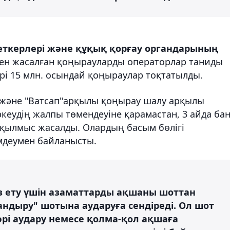
еткерлері және құқық қорғау органдарының
ен жасалған қоңырауларды операторлар таниды
рі 15 млн. осындай қоңыраулар тоқтатылды.
н және "Ватсап"арқылы қоңырау шалу арқылы
ркеудің жалпы төмендеуіне қарамастан, 3 айда ба
 қылмыс жасалды. Олардың басым бөлігі
мдеумен байланысты.
 ету үшін азаматтарды ақшаны шоттан
андыру" шотына аударуға сендіреді. Ол шот
рі аудару немесе қолма-қол ақшаға