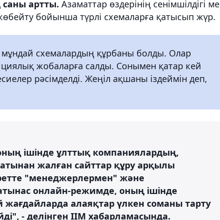
саны артты.
Азаматтар өздерінің сенімшілдігі м
өбейту бойынша түрлі схемаларға қатысып жүр.
м мұндай схемалардың құрбаны болды. Олар
ициялық жобаларға салды. Сонымен қатар кей
сиелер рәсімделді. Жеңіл ақшаны іздеймін деп,
соның ішінде ұлттық компаниялардың,
атынан жалған сайттар құру арқылы
ретте "менеджерлермен" және
атынас онлайн-режимде, оның ішінде
й жағдайларда алаяқтар үлкен соманы тарту
йді", - делінген ІІМ хабарламасында.