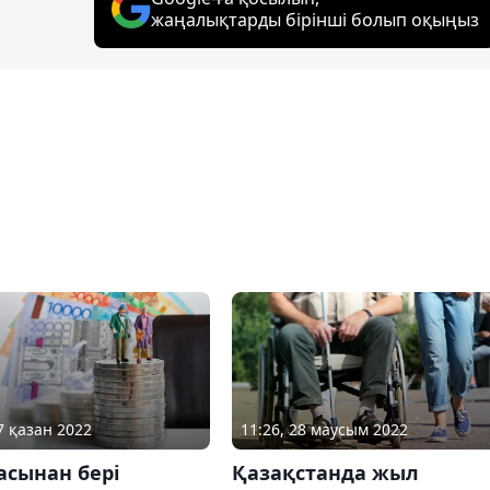
жаңалықтарды бірінші болып оқыңыз
7 қазан 2022
11:26, 28 маусым 2022
асынан бері
Қазақстанда жыл