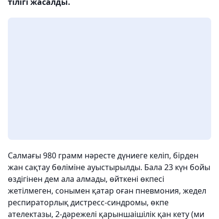
тілігі жасалды.
Салмағы 980 грамм нәресте дүниеге келіп, бірден
жан сақтау бөліміне ауыстырылды. Бала 23 күн бойы
өздігінен дем ала алмады, өйткені өкпесі
жетілмеген, сонымен қатар оған пневмония, жедел
респираторлық дистресс-синдромы, өкпе
ателектазы, 2-дәрежелі қарыншаішілік қан кету (ми