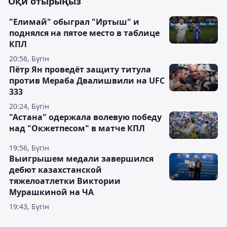
Оқи отырыңыз
"Елимай" обыграл "Иртыш" и
поднялся на пятое место в таблице
КПЛ
20:56, Бүгін
Пётр Ян проведёт защиту титула
против Мераба Двалишвили на UFC
333
20:24, Бүгін
"Астана" одержала волевую победу
над "Окжетпесом" в матче КПЛ
19:56, Бүгін
Выигрышем медали завершился
дебют казахстанской
тяжелоатлетки Виктории
Мурашкиной на ЧА
19:43, Бүгін