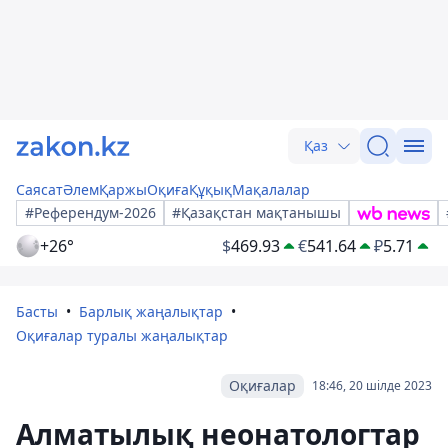
Қаз
Саясат
Әлем
Қаржы
Оқиға
Құқық
Мақалалар
#Референдум-2026
#Қазақстан мақтанышы
+26°
$
469.93
€
541.64
₽
5.71
Басты
Барлық жаңалықтар
Оқиғалар туралы жаңалықтар
Оқиғалар
18:46, 20 шілде 2023
Алматылық неонатологтар