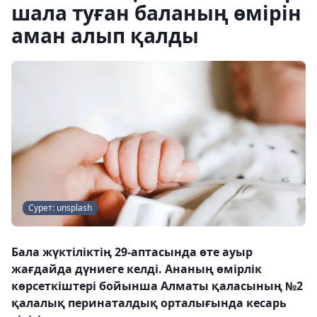
шала туған баланың өмірін
аман алып қалды
Сурет: unsplash
Бала жүктіліктің 29-аптасында өте ауыр
жағдайда дүниеге келді. Ананың өмірлік
көрсеткіштері бойынша Алматы қаласының №2
қалалық перинаталдық орталығында кесарь