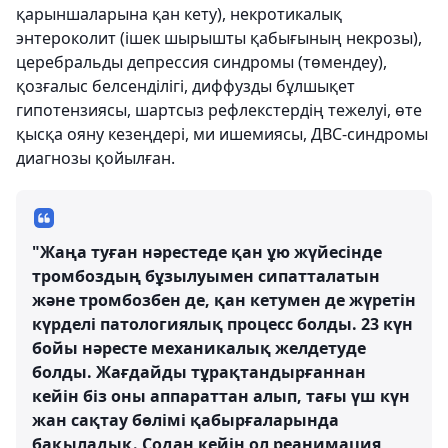
қарыншаларына қан кету), некротикалық
энтероколит (ішек шырышты қабығының некрозы),
церебральды депрессия синдромы (төмендеу),
қозғалыс белсенділігі, диффузды бұлшықет
гипотензиясы, шартсыз рефлекстердің тежелуі, өте
қысқа ояну кезеңдері, ми ишемиясы, ДВС-синдромы
диагнозы қойылған.
"Жаңа туған нәрестеде қан ұю жүйесінде
тромбоздың бұзылуымен сипатталатын
және тромбозбен де, қан кетумен де жүретін
күрделі патологиялық процесс болды. 23 күн
бойы нәресте механикалық желдетуде
болды. Жағдайды тұрақтандырғаннан
кейін біз оны аппараттан алып, тағы үш күн
жан сақтау бөлімі қабырғаларында
бақыладық. Содан кейін ол реанимация