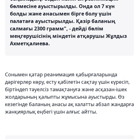
бөлмесіне ауыстырылды. Онда ол 7 күн
болды және анасымен бірге болу үшін
палатаға ауыстырылды. Қазір баланың
салмағы 2300 грамм", - дейді бөлім
меңгерушісінің міндетін атқарушы Жұлдыз
Ахметқалиева.
Сонымен қатар реанимация қабырғаларында
дәрігерлер көру, есту қабілетін сақтау үшін күресіп,
біртіндеп тәуелсіз тамақтануға және асқазан-ішек
жолдарының қалыпты жұмысына ауыстырды. Өз
кезегінде баланың анасы ақ халатты абзал жандарға
жанқиярлық еңбегі үшін алғыс айтты.