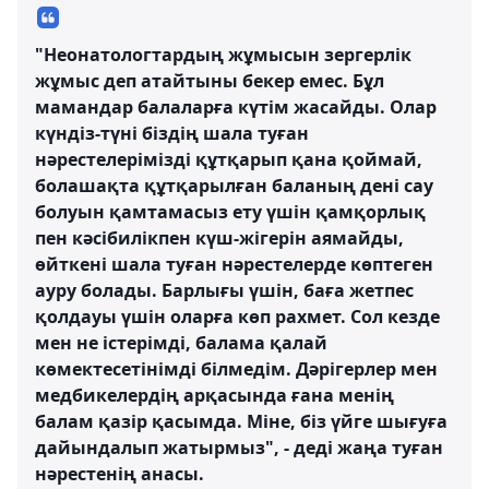
"Неонатологтардың жұмысын зергерлік
жұмыс деп атайтыны бекер емес. Бұл
мамандар балаларға күтім жасайды. Олар
күндіз-түні біздің шала туған
нәрестелерімізді құтқарып қана қоймай,
болашақта құтқарылған баланың дені сау
болуын қамтамасыз ету үшін қамқорлық
пен кәсібилікпен күш-жігерін аямайды,
өйткені шала туған нәрестелерде көптеген
ауру болады. Барлығы үшін, баға жетпес
қолдауы үшін оларға көп рахмет. Сол кезде
мен не істерімді, балама қалай
көмектесетінімді білмедім. Дәрігерлер мен
медбикелердің арқасында ғана менің
балам қазір қасымда. Міне, біз үйге шығуға
дайындалып жатырмыз", - деді жаңа туған
нәрестенің анасы.