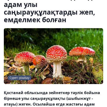
адам улы
саңырауқұлақтарды жеп,
емделмек болған
Сурет: pixabay
Қостанай облысында зейнеткер тәулік бойына
бірнеше улы саңырауқұлақты (шыбынжұт -
атауы) жеген. Осылайша егде жастағы адам