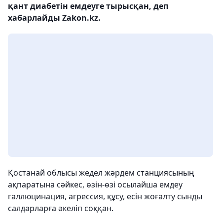
қант диабетін емдеуге тырысқан, деп
хабарлайды Zakon.kz.
Қостанай облысы жедел жәрдем станциясының
ақпаратына сәйкес, өзін-өзі осылайша емдеу
галлюцинация, агрессия, құсу, есін жоғалту сынды
салдарларға әкеліп соққан.