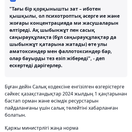
"Тағы бір қорқынышты зат – иботен
қышқылы, ол психотроптық әсерге ие және
жоғары концентрацияда ми жасушаларын
өлтіреді. Ақ шыбынжұт пен сасық
саңырауқұлақта (бұл саңырауқұлақтар да
шыбынжұт қатарына жатады) өте улы
аматоксиндер мен фаллотоксиндер бар,
олар бауырды тез езіп жібереді", - деп
ескертеді дәрігерлер.
Бұған дейін Салық кодексіне енгізілген өзгерістерге
сәйкес қазақстандықтар 2024 жылдың 1 қаңтарынан
бастап орман және өсімдік ресурстарын
пайдаланғаны үшін салық төлейтіні хабарланған
болатын.
Қаржы министрлігі жаңа норма