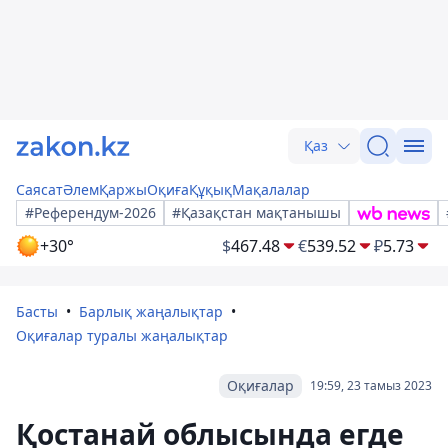
Қаз
Саясат
Әлем
Қаржы
Оқиға
Құқық
Мақалалар
#Референдум-2026
#Қазақстан мақтанышы
+30°
$
467.48
€
539.52
₽
5.73
Басты
Барлық жаңалықтар
Оқиғалар туралы жаңалықтар
Оқиғалар
19:59, 23 тамыз 2023
Қостанай облысында егде