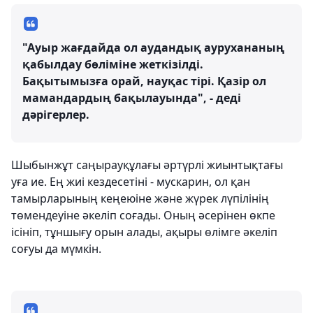
"Ауыр жағдайда ол аудандық аурухананың
қабылдау бөліміне жеткізілді.
Бақытымызға орай, науқас тірі. Қазір ол
мамандардың бақылауында", - деді
дәрігерлер.
Шыбынжұт саңырауқұлағы әртүрлі жиынтықтағы
уға ие. Ең жиі кездесетіні - мускарин, ол қан
тамырларының кеңеюіне және жүрек лүпілінің
төмендеуіне әкеліп соғады. Оның әсерінен өкпе
ісініп, тұншығу орын алады, ақыры өлімге әкеліп
соғуы да мүмкін.