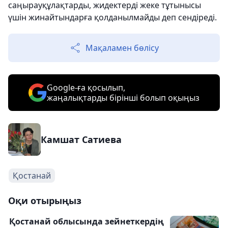
саңырауқұлақтарды, жидектерді жеке тұтынысы
үшін жинайтындарға қолданылмайды деп сендіреді.
Мақаламен бөлісу
Google-ға қосылып,
жаңалықтарды бірінші болып оқыңыз
Камшат Сатиева
Қостанай
Оқи отырыңыз
Қостанай облысында зейнеткердің