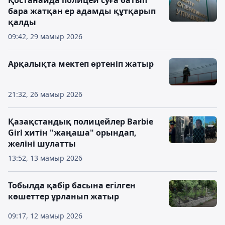
Қостанайда полицей суға батып
бара жатқан ер адамды құтқарып
қалды
09:42, 29 мамыр 2026
Арқалықта мектеп өртеніп жатыр
21:32, 26 мамыр 2026
Қазақстандық полицейлер Barbie
Girl хитін "жаңаша" орындап,
желіні шулатты
13:52, 13 мамыр 2026
Тобылда қабір басына егілген
көшеттер ұрланып жатыр
09:17, 12 мамыр 2026