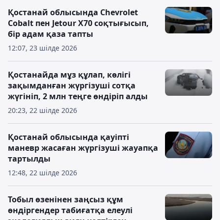
Қостанай облысында Chevrolet
Cobalt пен Jetour X70 соқтығысып,
бір адам қаза тапты
12:07, 23 шілде 2026
Қостанайда мұз құлап, көлігі
зақымданған жүргізуші сотқа
жүгініп, 2 млн теңге өндіріп алды
20:23, 22 шілде 2026
Қостанай облысында қауіпті
маневр жасаған жүргізуші жауапқа
тартылды
12:48, 22 шілде 2026
Тобыл өзенінен заңсыз құм
өндіргендер табиғатқа елеулі