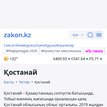
Қаз
Саясат
Әлем
Қаржы
Оқиға
Құқық
Мақалалар
#Референдум-2026
#Қазақстан мақтанышы
+32°
$
469.93
€
541.64
₽
5.71
Қостанай
Басты
Тегтер
Қостанай
Қостанай – Қазақстанның солтүстік-батысында,
Тобыл өзенінің жағасында орналасқан қала.
Қостанай облысының облыс орталығы. 2019 жылдан