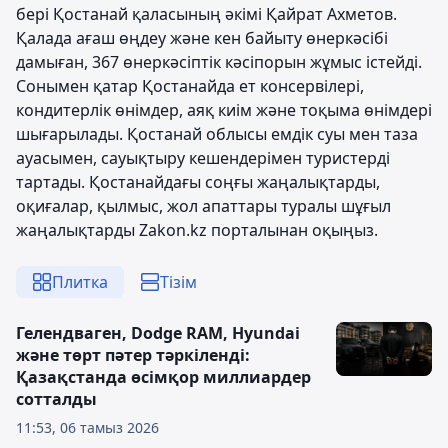
бері Қостанай қаласының әкімі Қайрат Ахметов.
Қалада ағаш өңдеу және кен байыту өнеркәсібі
дамыған, 367 өнеркәсіптік кәсіпорын жұмыс істейді.
Сонымен қатар Қостанайда ет консервілері,
кондитерлік өнімдер, аяқ киім және тоқыма өнімдері
шығарылады. Қостанай облысы емдік суы мен таза
ауасымен, сауықтыру кешендерімен туристерді
тартады. Қостанайдағы соңғы жаңалықтарды,
оқиғалар, қылмыс, жол апаттары туралы шұғыл
жаңалықтарды Zakon.kz порталынан оқыңыз.
Плитка
Тізім
Гелендваген, Dodge RAM, Hyundai
және төрт пәтер тәркіленді:
Қазақстанда өсімқор миллиардер
сотталды
11:53, 06 тамыз 2026