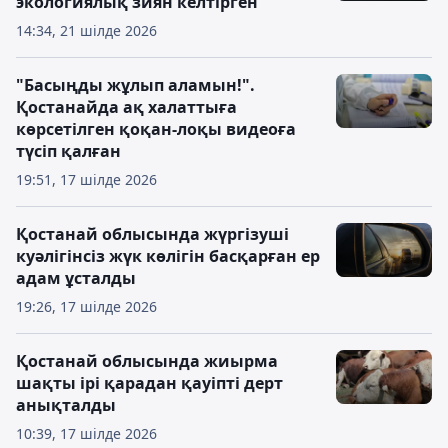
экологиялық зиян келтірген
14:34, 21 шілде 2026
"Басыңды жұлып аламын!".
Қостанайда ақ халаттыға
көрсетілген қоқан-лоқы видеоға
түсіп қалған
19:51, 17 шілде 2026
Қостанай облысында жүргізуші
куәлігінсіз жүк көлігін басқарған ер
адам ұсталды
19:26, 17 шілде 2026
Қостанай облысында жиырма
шақты ірі қарадан қауіпті дерт
анықталды
10:39, 17 шілде 2026