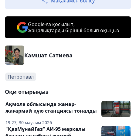
Мақаламен бөлісу
Google-ға қосылып,
жаңалықтарды бірінші болып оқыңыз
Камшат Сатиева
Петропавл
Оқи отырыңыз
Ақмола облысында жанар-
жағармай құю станциясы тоналды
19:27, 30 маусым 2026
"ҚазМұнайГаз" АИ-95 маркалы
бензин не себепті жетпей