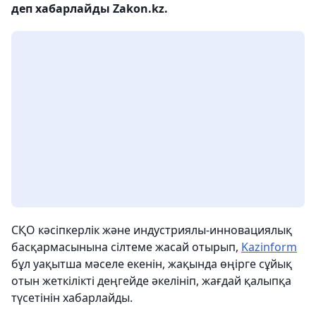
деп хабарлайды Zakon.kz.
СҚО кәсіпкерлік және индустриялы-инновациялық
басқармасынына сілтеме жасай отырып,
Kazinform
бұл уақытша мәселе екенін, жақында өңірге сұйық
отын жеткілікті деңгейде әкелініп, жағдай қалыпқа
түсетінін хабарлайды.