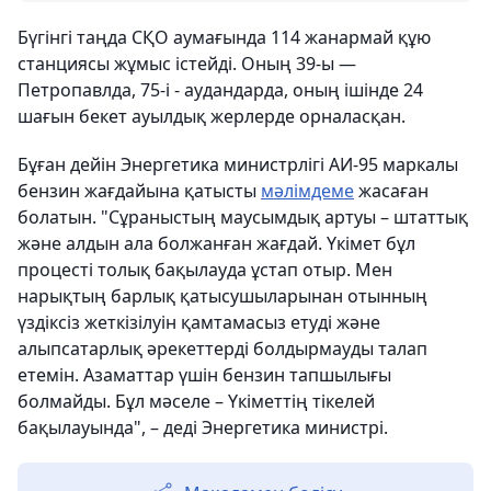
Бүгінгі таңда СҚО аумағында 114 жанармай құю
станциясы жұмыс істейді. Оның 39-ы —
Петропавлда, 75-і - аудандарда, оның ішінде 24
шағын бекет ауылдық жерлерде орналасқан.
Бұған дейін Энергетика министрлігі АИ-95 маркалы
бензин жағдайына қатысты
мәлімдеме
жасаған
болатын. "Сұраныстың маусымдық артуы – штаттық
және алдын ала болжанған жағдай. Үкімет бұл
процесті толық бақылауда ұстап отыр. Мен
нарықтың барлық қатысушыларынан отынның
үздіксіз жеткізілуін қамтамасыз етуді және
алыпсатарлық әрекеттерді болдырмауды талап
етемін. Азаматтар үшін бензин тапшылығы
болмайды. Бұл мәселе – Үкіметтің тікелей
бақылауында", – деді Энергетика министрі.