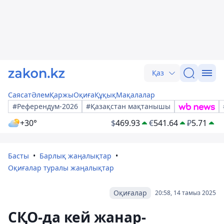
Қаз
Саясат
Әлем
Қаржы
Оқиға
Құқық
Мақалалар
#Референдум-2026
#Қазақстан мақтанышы
+30°
$
469.93
€
541.64
₽
5.71
Басты
Барлық жаңалықтар
Оқиғалар туралы жаңалықтар
Оқиғалар
20:58, 14 тамыз 2025
СҚО-да кей жанар-