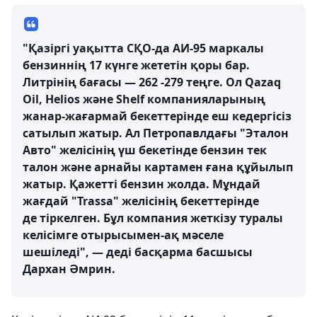
"Қазіргі уақытта СҚО-да АИ-95 маркалы
бензиннің 17 күнге жететін қоры бар.
Литрінің бағасы — 262 -279 теңге. Ол Qazaq
Oil, Helios және Shelf компанияларының
жанар-жағармай бекеттерінде еш кедергісіз
сатылып жатыр. Ал Петропавлдағы "Эталон
Авто" желісінің үш бекетінде бензин тек
талон және арнайы картамен ғана құйылып
жатыр. Қажетті бензин жолда. Мұндай
жағдай "Trassa" желісінің бекеттерінде
де тіркелген. Бұл компания жеткізу туралы
келісімге отырысымен-ақ мәселе
шешіледі", — деді басқарма басшысы
Дархан Әмрин.