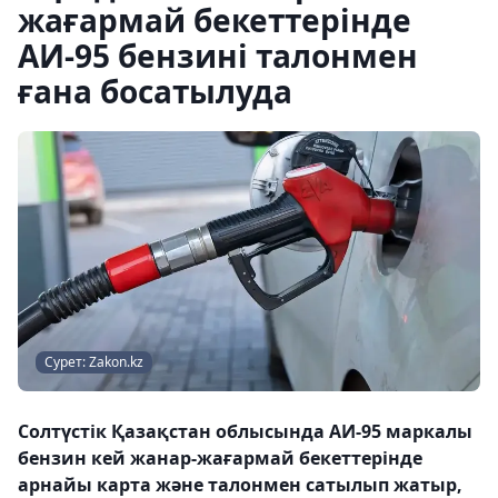
жағармай бекеттерінде
АИ-95 бензині талонмен
ғана босатылуда
Сурет: Zakon.kz
Солтүстік Қазақстан облысында АИ-95 маркалы
бензин кей жанар-жағармай бекеттерінде
арнайы карта және талонмен сатылып жатыр,