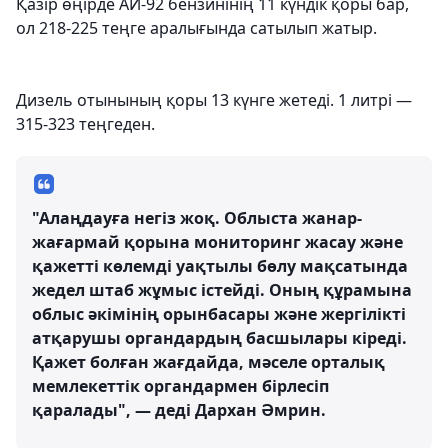
Қазір өңірде АИ-92 бензинінің 11 күндік қоры бар,
ол 218-225 теңге аралығында сатылып жатыр.
Дизель отынының қоры 13 күнге жетеді. 1 литрі —
315-323 теңгеден.
"Алаңдауға негіз жоқ. Облыста жанар-
жағармай қорына мониторинг жасау және
қажетті көлемді уақтылы бөлу мақсатында
жедел штаб жұмыс істейді. Оның құрамына
облыс әкімінің орынбасары және жергілікті
атқарушы органдардың басшылары кіреді.
Қажет болған жағдайда, мәселе орталық
мемлекеттік органдармен бірлесіп
қаралады", — деді Дархан Әмрин.