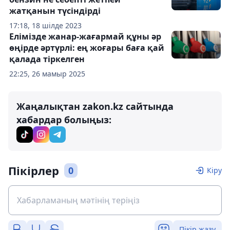
жатқанын түсіндірді
17:18, 18 шілде 2023
Елімізде жанар-жағармай құны әр
өңірде әртүрлі: ең жоғары баға қай
қалада тіркелген
22:25, 26 мамыр 2025
Жаңалықтан zakon.kz сайтында
хабардар болыңыз:
Пікірлер
0
Кіру
Пікір жазу