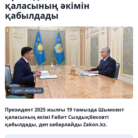
қаласының әкімін
қабылдады
Сурет: akorda.kz
Президент 2025 жылғы 19 тамызда Шымкент
қаласының әкімі Ғабит Сыздықбековті
қабылдады, деп хабарлайды Zakon.kz.