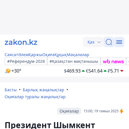
Қаз
Саясат
Әлем
Қаржы
Оқиға
Құқық
Мақалалар
#Референдум-2026
#Қазақстан мақтанышы
+30°
$
469.93
€
541.64
₽
5.71
Басты
Барлық жаңалықтар
Оқиғалар туралы жаңалықтар
Оқиғалар
15:00, 19 тамыз 2025
Президент Шымкент