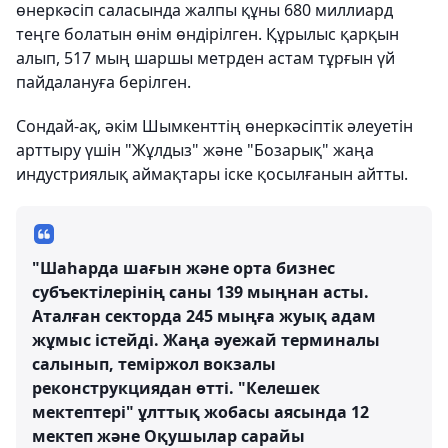
өнеркәсіп саласында жалпы құны 680 миллиард
теңге болатын өнім өндірілген. Құрылыс қарқын
алып, 517 мың шаршы метрден астам тұрғын үй
пайдалануға берілген.
Сондай-ақ, әкім Шымкенттің өнеркәсіптік әлеуетін
арттыру үшін "Жұлдыз" және "Бозарық" жаңа
индустриялық аймақтары іске қосылғанын айтты.
"Шаһарда шағын және орта бизнес
субъектілерінің саны 139 мыңнан асты.
Аталған секторда 245 мыңға жуық адам
жұмыс істейді. Жаңа әуежай терминалы
салынып, теміржол вокзалы
реконструкциядан өтті. "Келешек
мектептері" ұлттық жобасы аясында 12
мектеп және Оқушылар сарайы