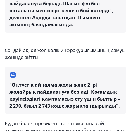
пайдалануға берілді. Шағын футбол
орталығы мен спорт кешені бой көтерді",-
делінген Ақорда таратқан Шымкент
әкімінің баяндамасында.
Сондай-ақ, ол жол-көлік инфрақұрылымының дамуы
жөнінде айтты.
"Оңтүстік айналма жолы және 2 ірі
жолайрық пайдалануға берілді. Қоғамдық
қауіпсіздікті қамтамасыз ету үшін былтыр –
2 270, биыл 2 743 көше жарықтандырылды".
Бұдан бөлек, президент тапсырмасына сай,
активтерді мемлекет меншігіне қайтару жұмыстары