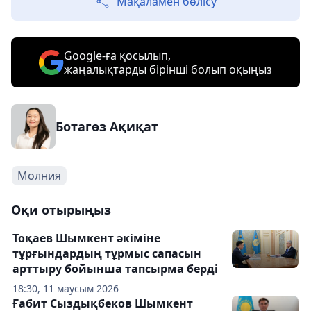
Мақаламен бөлісу
Google-ға қосылып,
жаңалықтарды бірінші болып оқыңыз
Ботагөз Ақиқат
Молния
Оқи отырыңыз
Тоқаев Шымкент әкіміне
тұрғындардың тұрмыс сапасын
арттыру бойынша тапсырма берді
18:30, 11 маусым 2026
Ғабит Сыздықбеков Шымкент