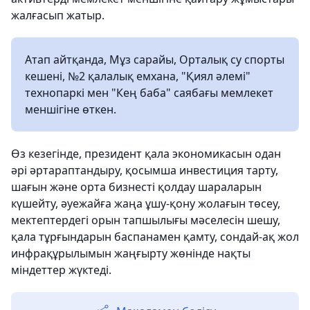
жалғасып жатыр.
Атап айтқанда, Мұз сарайы, Орталық су спорты
кешені, №2 қалалық емхана, "Қиял әлемі"
технопаркі мен "Кең баба" саябағы мемлекет
меншігіне өткен.
Өз кезегінде, президент қала экономикасын одан
әрі әртараптандыру, қосымша инвестиция тарту,
шағын және орта бизнесті қолдау шараларын
күшейту, әуежайға жаңа ұшу-қону жолағын төсеу,
мектептердегі орын тапшылығы мәселесін шешу,
қала тұрғындарын баспанамен қамту, сондай-ақ жол
инфрақұрылымын жаңғырту жөнінде нақты
міндеттер жүктеді.