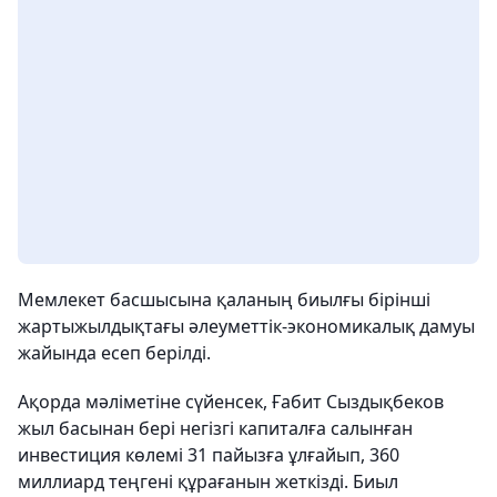
Мемлекет басшысына қаланың биылғы бірінші
жартыжылдықтағы әлеуметтік-экономикалық дамуы
жайында есеп берілді.
Ақорда мәліметіне сүйенсек, Ғабит Сыздықбеков
жыл басынан бері негізгі капиталға салынған
инвестиция көлемі 31 пайызға ұлғайып, 360
миллиард теңгені құрағанын жеткізді. Биыл