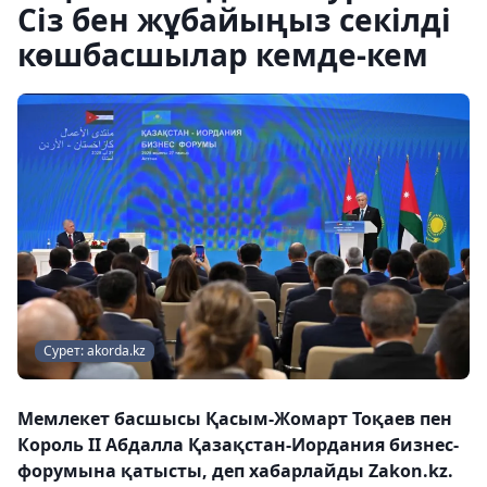
Сіз бен жұбайыңыз секілді
көшбасшылар кемде-кем
Сурет: akorda.kz
Мемлекет басшысы Қасым-Жомарт Тоқаев пен
Король ІІ Абдалла Қазақстан-Иордания бизнес-
форумына қатысты, деп хабарлайды Zakon.kz.