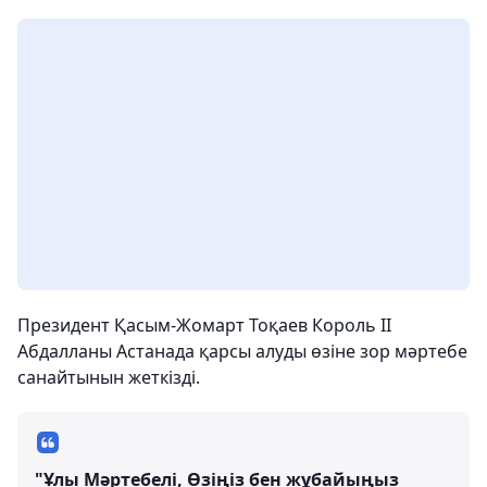
Президент Қасым-Жомарт Тоқаев Король ІІ
Абдалланы Астанада қарсы алуды өзіне зор мәртебе
санайтынын жеткізді.
"Ұлы Мәртебелі, Өзіңіз бен жұбайыңыз