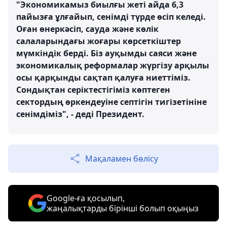
"Экономикамыз биылғы жеті айда 6,3
пайызға ұлғайып, сенімді түрде өсіп келеді.
Оған өнеркәсіп, сауда және көлік
салаларындағы жоғары көрсеткіштер
мүмкіндік берді. Біз ауқымды саяси және
экономикалық реформалар жүргізу арқылы
осы қарқынды сақтап қалуға ниеттіміз.
Сондықтан серіктестігіміз көптеген
сектордың өркендеуіне септігін тигізетініне
сенімдіміз", - деді Президент.
Мақаламен бөлісу
Google-ға қосылып,
жаңалықтарды бірінші болып оқыңыз