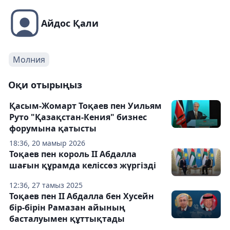
Айдос Қали
Молния
Оқи отырыңыз
Қасым-Жомарт Тоқаев пен Уильям
Руто "Қазақстан-Кения" бизнес
форумына қатысты
18:36, 20 мамыр 2026
Тоқаев пен король ІІ Абдалла
шағын құрамда келіссөз жүргізді
12:36, 27 тамыз 2025
Тоқаев пен II Абдалла бен Хусейн
бір-бірін Рамазан айының
басталуымен құттықтады