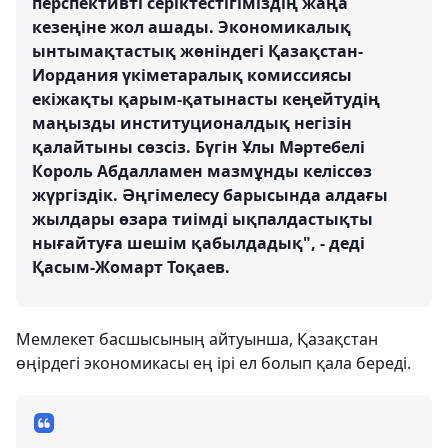
перспективті серіктестігіміздің жаңа
кезеңіне жол ашады. Экономикалық
ынтымақтастық жөніндегі Қазақстан-
Иордания үкіметаралық комиссиясы
екіжақты қарым-қатынасты кеңейтудің
маңызды институционалдық негізін
қалайтыны сөзсіз. Бүгін Ұлы Мәртебелі
Король Абдалламен мазмұнды келіссөз
жүргіздік. Әңгімелесу барысында алдағы
жылдары өзара тиімді ықпалдастықты
нығайтуға шешім қабылдадық", - деді
Қасым-Жомарт Тоқаев.
Мемлекет басшысының айтуынша, Қазақстан
өңірдегі экономикасы ең ірі ел болып қала береді.