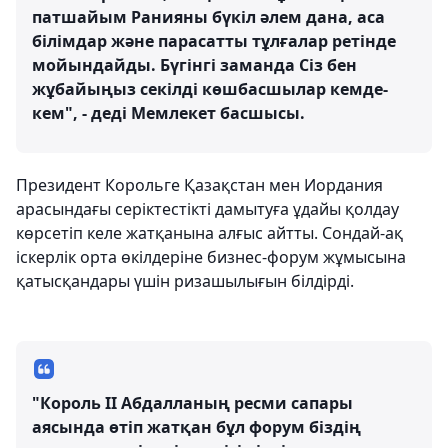
патшайым Ранияны бүкіл әлем дана, аса
білімдар және парасатты тұлғалар ретінде
мойындайды. Бүгінгі заманда Сіз бен
жұбайыңыз секілді көшбасшылар кемде-
кем", - деді Мемлекет басшысы.
Президент Корольге Қазақстан мен Иордания
арасындағы серіктестікті дамытуға ұдайы қолдау
көрсетіп келе жатқанына алғыс айтты. Сондай-ақ
іскерлік орта өкілдеріне бизнес-форум жұмысына
қатысқандары үшін ризашылығын білдірді.
"Король ІІ Абдалланың ресми сапары
аясында өтіп жатқан бұл форум біздің