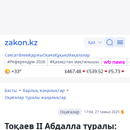
Қаз
Саясат
Әлем
Қаржы
Оқиға
Құқық
Мақалалар
#Референдум-2026
#Қазақстан мақтанышы
+33°
$
467.48
€
539.52
₽
5.73
Басты
Барлық жаңалықтар
Оқиғалар туралы жаңалықтар
Оқиғалар
17:04, 27 тамыз 2025
Тоқаев ІІ Абдалла туралы: