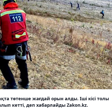
та төтенше жағдай орын алды. Іші кісі толы
лып кетті, деп хабарлайды Zakon.kz.