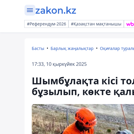
#Референдум-2026
#Қазақстан мақтанышы
Басты
Барлық жаңалықтар
Оқиғалар тура
17:33, 10 қыркүйек 2025
Шымбұлақта кісі то
бұзылып, көкте қал