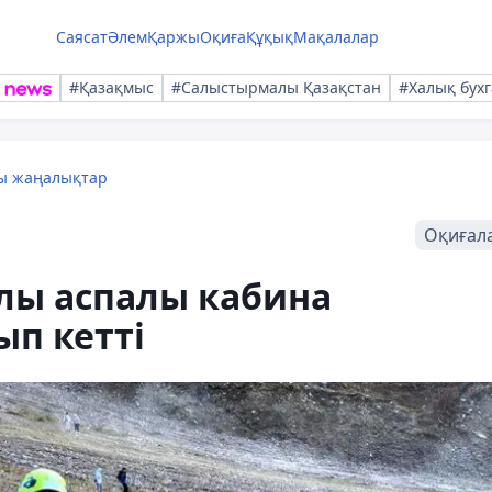
Саясат
Әлем
Қаржы
Оқиға
Құқық
Мақалалар
#Қазақмыс
#Салыстырмалы Қазақстан
#Халық бухг
лы жаңалықтар
Оқиғал
лы аспалы кабина
ып кетті