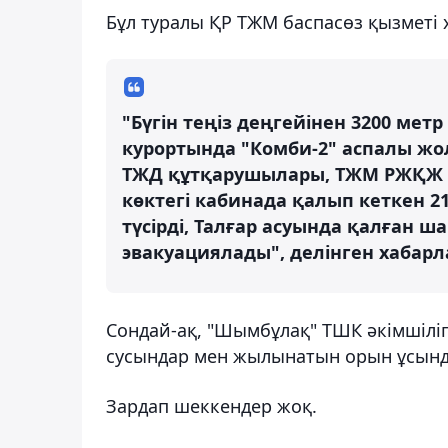
Бұл туралы ҚР ТЖМ баспасөз қызметі
"Бүгін теңіз деңгейінен 3200 ме
курортында "Комби-2" аспалы жо
ТЖД құтқарушылары, ТЖМ РЖҚЖ ж
көктегі кабинада қалып кеткен 
түсірді, Талғар асуында қалған ш
эвакуациялады", делінген хабарл
Сондай-ақ, "Шымбұлақ" ТШК әкімшіліг
сусындар мен жылынатын орын ұсын
Зардап шеккендер жоқ.