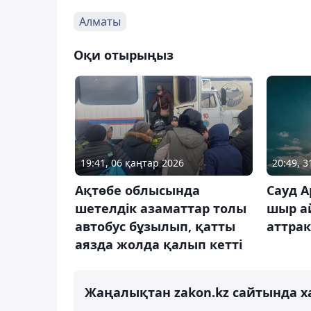
Алматы
Оқи отырыңыз
19:41, 06 қаңтар 2026
20:49, 
Ақтөбе облысында
Сауд 
шетелдік азаматтар толы
шыр ай
автобус бұзылып, қатты
аттра
аязда жолда қалып кетті
Жаңалықтан zakon.kz сайтында х