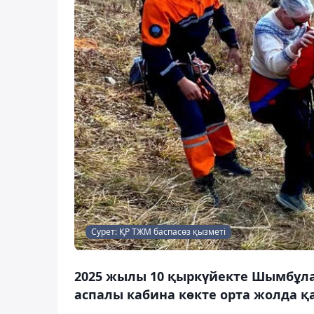
Сурет: ҚР ТЖМ баспасөз қызметі
2025 жылы 10 қыркүйекте Шымбұлақ
аспалы кабина көкте орта жолда қа