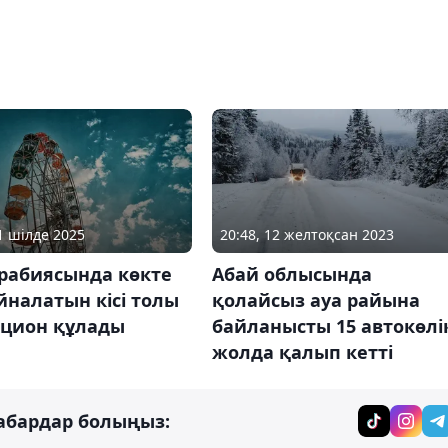
31 шілде 2025
20:48, 12 желтоқсан 2023
Арабиясында көкте
Абай облысында
налатын кісі толы
қолайсыз ауа райына
кцион құлады
байланысты 15 автокөлі
жолда қалып кетті
абардар болыңыз: