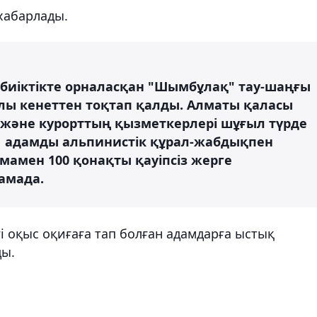
 хабарлады.
тр биіктікте орналасқан "Шымбұлақ" тау-шаңғы
лы кенеттен тоқтап қалды. Алматы қаласы
әне курорттың қызметкерлері шұғыл түрде
21 адамды альпинистік құрал-жабдықпен
амамен 100 қонақты қауіпсіз жерге
амада.
і оқыс оқиғаға тап болған адамдарға ыстық
ды.