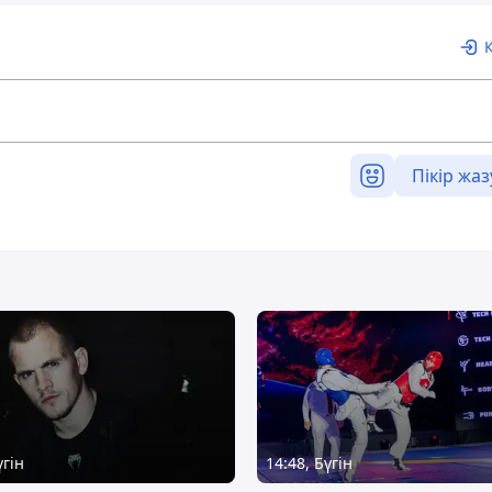
Пікір жаз
үгін
14:48, Бүгін