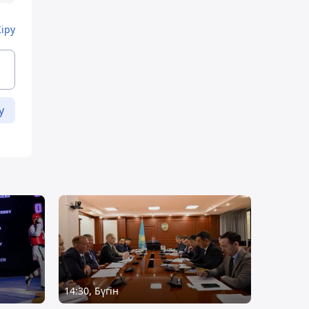
Кіру
у
14:30, Бүгін