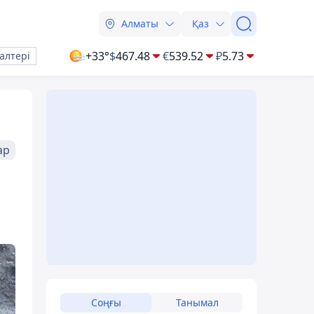
Алматы
Қаз
+33°
$
467.48
€
539.52
₽
5.73
алтері
ар
Соңғы
Танымал