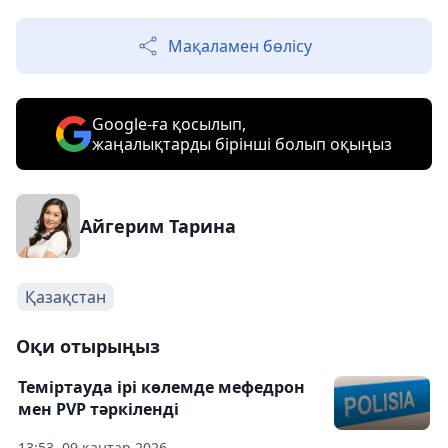
Мақаламен бөлісу
Google-ға қосылып,
жаңалықтарды бірінші болып оқыңыз
Айгерим Тарина
Қазақстан
Оқи отырыңыз
Теміртауда ірі көлемде мефедрон
мен PVP тәркіленді
13:53, 09 қаңтар 2026