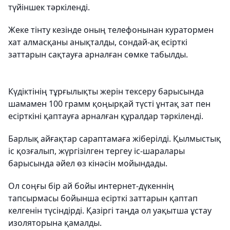
түйіншек тәркіленді.
Жеке тінту кезінде оның телефонынан куратормен
хат алмасқаны анықталды, сондай-ақ есірткі
заттарын сақтауға арналған сөмке табылды.
Күдіктінің тұрғылықты жерін тексеру барысында
шамамен 100 грамм қоңырқай түсті ұнтақ зат пен
есірткіні қаптауға арналған құралдар тәркіленді.
Барлық айғақтар сараптамаға жіберілді. Қылмыстық
іс қозғалып, жүргізілген тергеу іс-шаралары
барысында әйел өз кінәсін мойындады.
Ол соңғы бір ай бойы интернет-дүкеннің
тапсырмасы бойынша есірткі заттарын қаптап
келгенін түсіндірді. Қазіргі таңда ол уақытша ұстау
изоляторына қамалды.