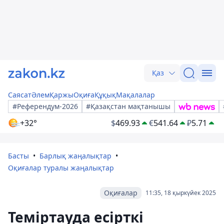
Қаз
Саясат
Әлем
Қаржы
Оқиға
Құқық
Мақалалар
#Референдум-2026
#Қазақстан мақтанышы
+32°
$
469.93
€
541.64
₽
5.71
Басты
Барлық жаңалықтар
Оқиғалар туралы жаңалықтар
Оқиғалар
11:35, 18 қыркүйек 2025
Теміртауда есірткі