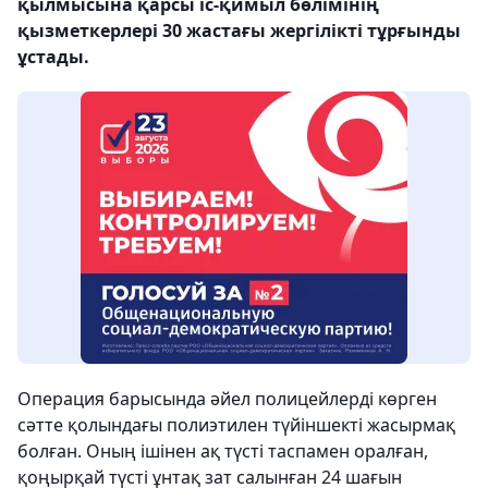
қылмысына қарсы іс-қимыл бөлімінің
қызметкерлері 30 жастағы жергілікті тұрғынды
ұстады.
Операция барысында әйел полицейлерді көрген
сәтте қолындағы полиэтилен түйіншекті жасырмақ
болған. Оның ішінен ақ түсті таспамен оралған,
қоңырқай түсті ұнтақ зат салынған 24 шағын