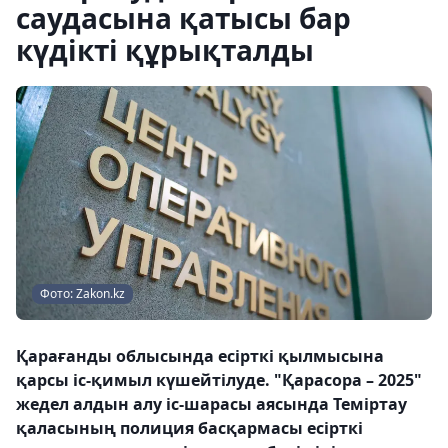
саудасына қатысы бар
күдікті құрықталды
Фото: Zakon.kz
Қарағанды облысында есірткі қылмысына
қарсы іс-қимыл күшейтілуде. "Қарасора – 2025"
жедел алдын алу іс-шарасы аясында Теміртау
қаласының полиция басқармасы есірткі