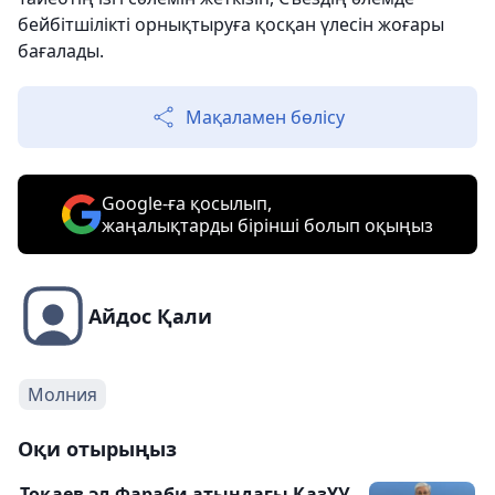
бейбітшілікті орнықтыруға қосқан үлесін жоғары
бағалады.
Мақаламен бөлісу
Google-ға қосылып,
жаңалықтарды бірінші болып оқыңыз
Айдос Қали
Молния
Оқи отырыңыз
Тоқаев әл-Фараби атындағы ҚазҰУ-