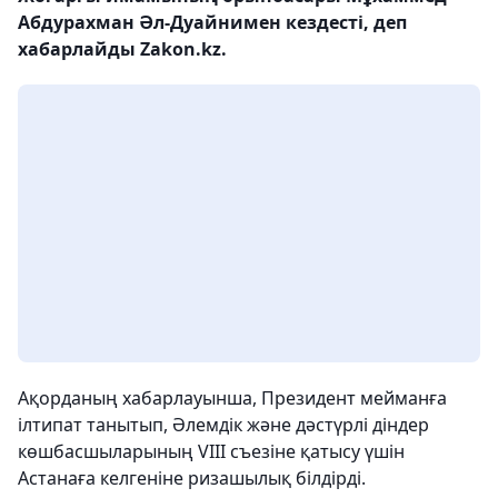
Абдурахман Әл-Дуайнимен кездесті, деп
хабарлайды Zakon.kz.
Ақорданың хабарлауынша, Президент мейманға
ілтипат танытып, Әлемдік және дәстүрлі діндер
көшбасшыларының VIII съезіне қатысу үшін
Астанаға келгеніне ризашылық білдірді.