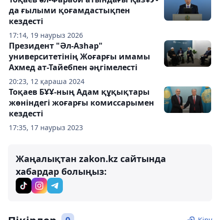
да ғылыми қоғамдастықпен
кездесті
17:14, 19 наурыз 2026
Президент "Әл-Азһар"
университетінің Жоғарғы имамы
Ахмед ат-Тайебпен әңгімелесті
20:23, 12 қараша 2024
Тоқаев БҰҰ-ның Адам құқықтары
жөніндегі жоғарғы комиссарымен
кездесті
17:35, 17 наурыз 2023
Жаңалықтан zakon.kz сайтында
хабардар болыңыз:
Пікірлер
0
Кіру