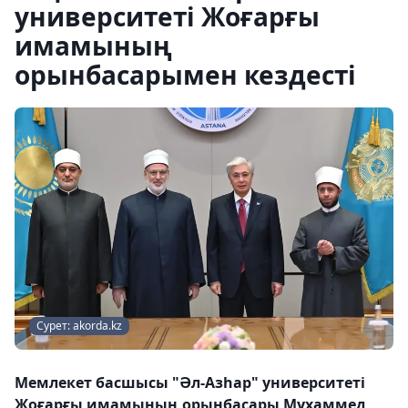
университеті Жоғарғы
имамының
орынбасарымен кездесті
Сурет: akorda.kz
Мемлекет басшысы "Әл-Азһар" университеті
Жоғарғы имамының орынбасары Мұхаммед