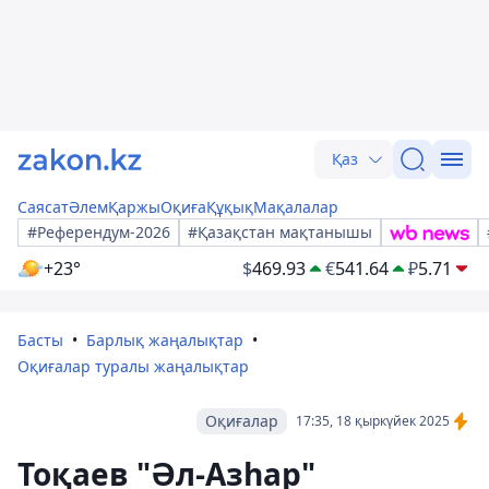
Қаз
Саясат
Әлем
Қаржы
Оқиға
Құқық
Мақалалар
#Референдум-2026
#Қазақстан мақтанышы
+23°
$
469.93
€
541.64
₽
5.71
Басты
Барлық жаңалықтар
Оқиғалар туралы жаңалықтар
Оқиғалар
17:35, 18 қыркүйек 2025
Тоқаев "Әл-Азһар"