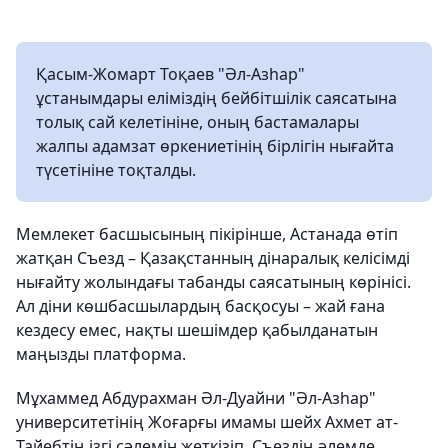
Қасым-Жомарт Тоқаев "Әл-Азһар"
ұстанымдары еліміздің бейбітшілік саясатына
толық сай келетініне, оның бастамалары
жалпы адамзат өркениетінің бірлігін нығайта
түсетініне тоқталды.
Мемлекет басшысының пікірінше, Астанада өтіп
жатқан Съезд – Қазақстанның дінаралық келісімді
нығайту жолындағы табанды саясатының көрінісі.
Ал діни көшбасшылардың басқосуы – жай ғана
кездесу емес, нақты шешімдер қабылданатын
маңызды платформа.
Мұхаммед Абдурахман Әл-Дуайни "Әл-Азһар"
университетінің Жоғарғы имамы шейх Ахмет ат-
Тайебтің ізгі сәлемін жеткізіп, Съездің әлемде