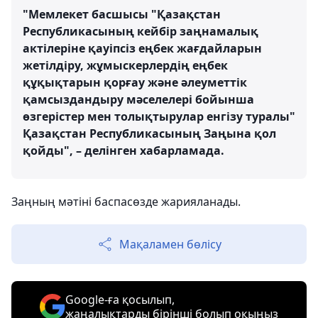
"Мемлекет басшысы "Қазақстан
Республикасының кейбір заңнамалық
актілеріне қауіпсіз еңбек жағдайларын
жетілдіру, жұмыскерлердің еңбек
құқықтарын қорғау және әлеуметтік
қамсыздандыру мәселелері бойынша
өзгерістер мен толықтырулар енгізу туралы"
Қазақстан Республикасының Заңына қол
қойды", – делінген хабарламада.
Заңның мәтіні баспасөзде жарияланады.
Мақаламен бөлісу
Google-ға қосылып,
жаңалықтарды бірінші болып оқыңыз