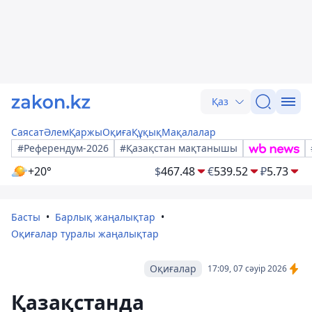
Қаз
Саясат
Әлем
Қаржы
Оқиға
Құқық
Мақалалар
#Референдум-2026
#Қазақстан мақтанышы
+20°
$
467.48
€
539.52
₽
5.73
Басты
Барлық жаңалықтар
Оқиғалар туралы жаңалықтар
Оқиғалар
17:09, 07 сәуір 2026
Қазақстанда