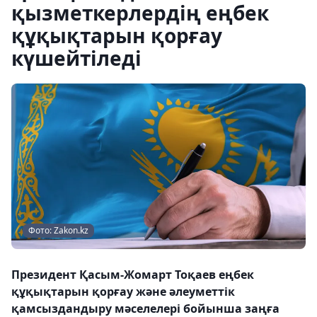
қызметкерлердің еңбек
құқықтарын қорғау
күшейтіледі
Фото: Zakon.kz
Президент Қасым-Жомарт Тоқаев еңбек
құқықтарын қорғау және әлеуметтік
қамсыздандыру мәселелері бойынша заңға