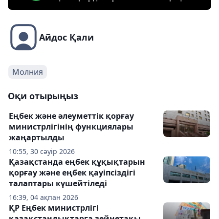
Айдос Қали
Молния
Оқи отырыңыз
Еңбек және әлеуметтік қорғау
министрлігінің функциялары
жаңартылды
10:55, 30 сәуір 2026
Қазақстанда еңбек құқықтарын
қорғау және еңбек қауіпсіздігі
талаптары күшейтіледі
16:39, 04 ақпан 2026
ҚР Еңбек министрлігі
қазақстандықтарға зейнетақы