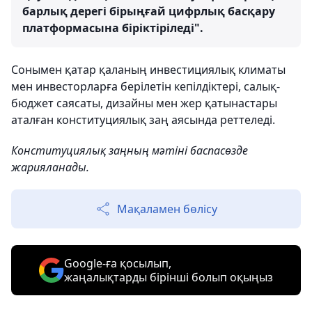
барлық дерегі бірыңғай цифрлық басқару
платформасына біріктіріледі".
Сонымен қатар қаланың инвестициялық климаты
мен инвесторларға берілетін кепілдіктері, салық-
бюджет саясаты, дизайны мен жер қатынастары
аталған конституциялық заң аясында реттеледі.
Конституциялық заңның мәтіні баспасөзде
жарияланады.
Мақаламен бөлісу
Google-ға қосылып,
жаңалықтарды бірінші болып оқыңыз