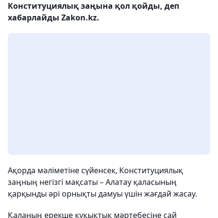
Конституциялық заңына қол қойды, деп
хабарлайды Zakon.kz.
Ақорда мәліметіне сүйенсек, Конституциялық
заңның негізгі мақсаты – Алатау қаласының
қарқынды әрі орнықты дамуы үшін жағдай жасау.
Қаланың ерекше құқықтық мәртебесіне сай