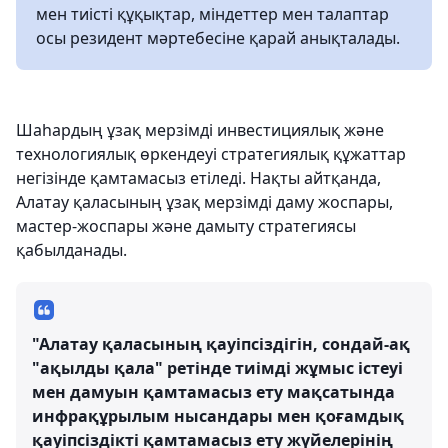
мен тиісті құқықтар, міндеттер мен талаптар
осы резидент мәртебесіне қарай анықталады.
Шаһардың ұзақ мерзімді инвестициялық және
технологиялық өркендеуі стратегиялық құжаттар
негізінде қамтамасыз етіледі. Нақты айтқанда,
Алатау қаласының ұзақ мерзімді даму жоспары,
мастер-жоспары және дамыту стратегиясы
қабылданады.
"Алатау қаласының қауіпсіздігін, сондай-ақ
"ақылды қала" ретінде тиімді жұмыс істеуі
мен дамуын қамтамасыз ету мақсатында
инфрақұрылым нысандары мен қоғамдық
қауіпсіздікті қамтамасыз ету жүйелерінің