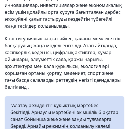
инновациялар, инвестициялар және экономикалық
өсім үшін қолайлы орта құруға бағытталған дербес
экожүйені қалыптастыруды көздейтін түбегейлі
жаңа тәсілдер қолданылады.
Конституциялық заңға сәйкес, қаланы мемлекеттік
басқарудың жаңа моделі енгізілді. Атап айтқанда,
кәсіпкерлік, кеден ісі, цифрлық активтер, құмар
ойындары, әлеуметтік сала, қаржы нарығы,
архитектура мен қала құрылысы, экология әрі
қоршаған ортаны қорғау, мәдениет, спорт және
тағы басқа салаларды реттеудің негізгі қағидалары
белгіленді.
"Алатау резиденті" құқықтық мәртебесі
бекітілді. Арнаулы мәртебені әкімшілік бірқатар
санат бойынша жеке және заңды тұлғаларға
береді. Арнайы режимнің қолданылу көлемі