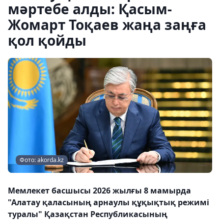
мәртебе алды: Қасым-
Жомарт Тоқаев жаңа заңға
қол қойды
Фото: akorda.kz
Мемлекет басшысы 2026 жылғы 8 мамырда
"Алатау қаласының арнаулы құқықтық режимі
туралы" Қазақстан Республикасының