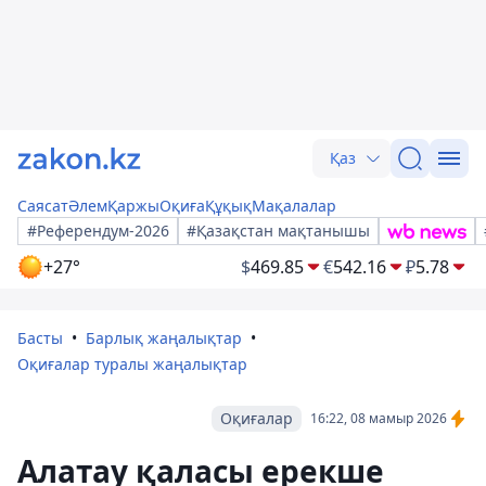
Қаз
Саясат
Әлем
Қаржы
Оқиға
Құқық
Мақалалар
#Референдум-2026
#Қазақстан мақтанышы
+27°
$
469.85
€
542.16
₽
5.78
Басты
Барлық жаңалықтар
Оқиғалар туралы жаңалықтар
Оқиғалар
16:22, 08 мамыр 2026
Алатау қаласы ерекше