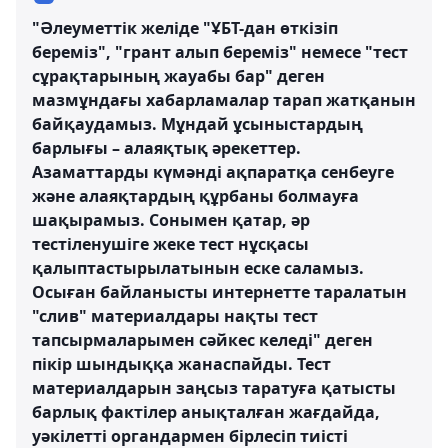
"Әлеуметтік желіде "ҰБТ-дан өткізіп
береміз", "грант алып береміз" немесе "тест
сұрақтарының жауабы бар" деген
мазмұндағы хабарламалар тарап жатқанын
байқаудамыз. Мұндай ұсыныстардың
барлығы – алаяқтық әрекеттер.
Азаматтарды күмәнді ақпаратқа сенбеуге
және алаяқтардың құрбаны болмауға
шақырамыз. Сонымен қатар, әр
тестіленушіге жеке тест нұсқасы
қалыптастырылатынын еске саламыз.
Осыған байланысты интернетте таралатын
"слив" материалдары нақты тест
тапсырмаларымен сәйкес келеді" деген
пікір шындыққа жанаспайды. Тест
материалдарын заңсыз таратуға қатысты
барлық фактілер анықталған жағдайда,
уәкілетті органдармен бірлесіп тиісті