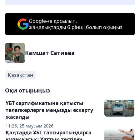
Google-ға қосылып,
жаңалықтарды бірінші болып оқыңыз
Камшат Сатиева
Қазақстан
Оқи отырыңыз
ҰБТ сертификатына қатысты
талапкерлерге маңызды ескерту
жасалды
11:26, 25 маусым 2026
Қаңтарда ҰБТ тапсыратындарға
құлаққағыс: Ұлттық тестілеу