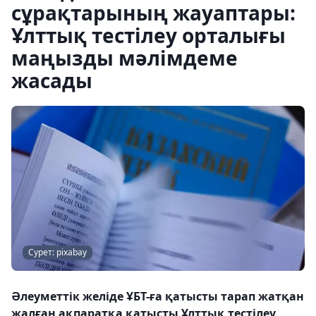
сұрақтарының жауаптары:
Ұлттық тестілеу орталығы
маңызды мәлімдеме
жасады
Сурет: pixabay
Әлеуметтік желіде ҰБТ-ға қатысты тарап жатқан
жалған ақпаратқа қатысты Ұлттық тестілеу