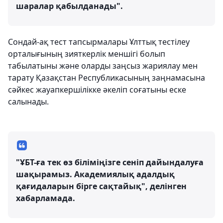
шаралар қабылданады".
Сондай-ақ тест тапсырмалары Ұлттық тестілеу
орталығының зияткерлік меншігі болып
табылатыны және оларды заңсыз жариялау мен
тарату Қазақстан Республикасының заңнамасына
сәйкес жауапкершілікке әкеліп соғатыны еске
салынады.
"ҰБТ-ға тек өз біліміңізге сеніп дайындалуға
шақырамыз. Академиялық адалдық
қағидаларын бірге сақтайық", делінген
хабарламада.