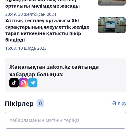
орталығы мәлімдеме жасады
20:49, 30 желтоқсан 2024
Ұлттық тестілеу орталығы ҰБТ
сұрақтарының әлеуметтік желіде
тарап кеткеніне қатысты пікір
білдірді
15:08, 10 шілде 2023
Жаңалықтан zakon.kz сайтында
хабардар болыңыз:
Пікірлер
0
Кіру