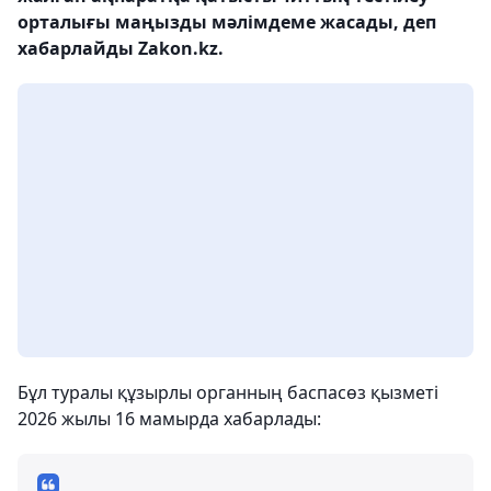
орталығы маңызды мәлімдеме жасады, деп
хабарлайды Zakon.kz.
Бұл туралы құзырлы органның баспасөз қызметі
2026 жылы 16 мамырда хабарлады: