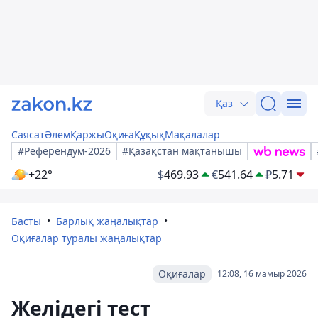
Қаз
Саясат
Әлем
Қаржы
Оқиға
Құқық
Мақалалар
#Референдум-2026
#Қазақстан мақтанышы
+22°
$
469.93
€
541.64
₽
5.71
Басты
Барлық жаңалықтар
Оқиғалар туралы жаңалықтар
Оқиғалар
12:08, 16 мамыр 2026
Желідегі тест