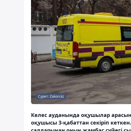
Сурет: Zakon.kz
Келес ауданында оқушылар арасынд
оқушысы 3-қабаттан секіріп кеткен
салдарынан оның жамбас сүйегі сы