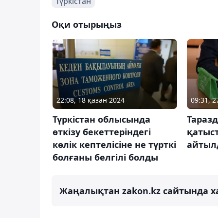
Түркістан
Оқи отырыңыз
22:08, 18 қазан 2024
09:31, 
Түркістан облысында
Таразд
өткізу бекеттеріндегі
қатыст
көлік кептелісіне не түрткі
айтыл
болғаны белгілі болды
Жаңалықтан zakon.kz сайтында х