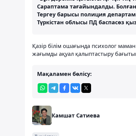
Сараптама тағайындалды. Болға
Тергеу барысы полиция департам
Түркістан облысы ПД баспасөз қыз
Қазір білім ошағында психолог мама
жағымды ақуал қалыптастыру бағытын
Мақаламен бөлісу:
Камшат Сатиева