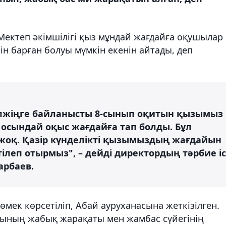
 Мектеп әкімшілігі қыз мұндай жағдайға оқушылар
ін барған болуы мүмкін екенін айтады, деп
лжіңге байланысты 8-сынып оқитын қызымыз
 осындай оқыс жағдайға тап болды. Бұл
 жоқ. Қазір күнделікті қызымыздың жағдайын
тілеп отырмыз", – дейді директордың тәрбие іс
арбаев.
өмек көрсетіліп, Абай ауруханасына жеткізілген.
иының жабық жарақаты мен жамбас сүйегінің