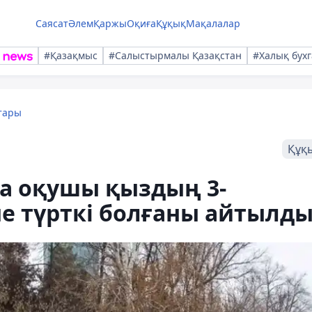
Саясат
Әлем
Қаржы
Оқиға
Құқық
Мақалалар
#Қазақмыс
#Салыстырмалы Қазақстан
#Халық бухг
тары
Құқ
да оқушы қыздың 3-
не түрткі болғаны айтылд