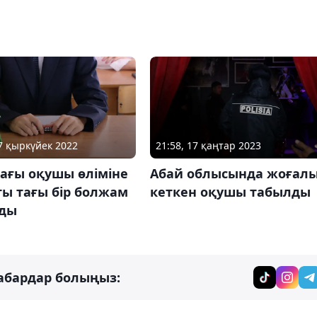
21:58, 17 қаңтар 2023
27 қыркүйек 2022
Абай облысында жоғал
ағы оқушы өліміне
кеткен оқушы табылды
ы тағы бір болжам
ды
абардар болыңыз: