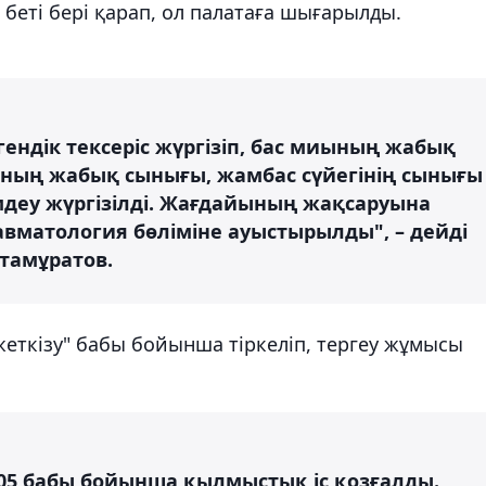
беті бері қарап, ол палатаға шығарылды.
ендік тексеріс жүргізіп, бас миының жабық
ының жабық сынығы, жамбас сүйегінің сынығы
мдеу жүргізілді. Жағдайының жақсаруына
вматология бөліміне ауыстырылды", – дейді
тамұратов.
н жеткізу" бабы бойынша тіркеліп, тергеу жұмысы
105 бабы бойынша қылмыстық іс қозғалды.