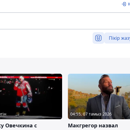
Пікір жаз
үгін
04:55, 07 тамыз 2026
у Овечкина с
Макгрегор назвал