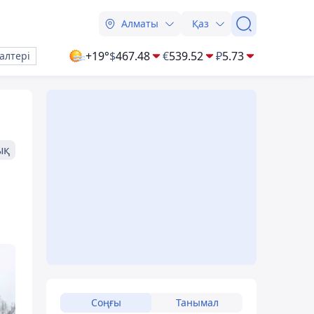
Алматы
Қаз
+19°
$
467.48
€
539.52
₽
5.73
алтері
ық
ы
Соңғы
Танымал