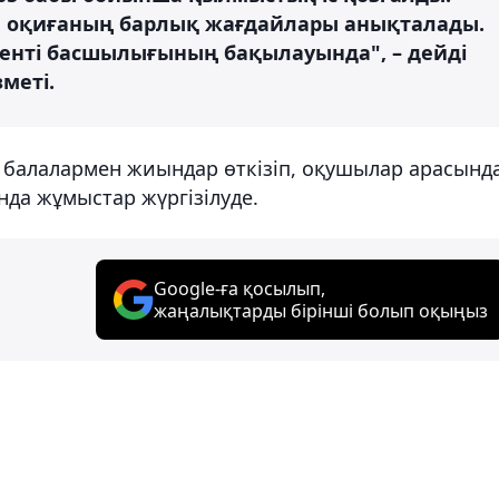
н оқиғаның барлық жағдайлары анықталады.
енті басшылығының бақылауында", – дейді
меті.
н балалармен жиындар өткізіп, оқушылар арасынд
да жұмыстар жүргізілуде.
Google-ға қосылып,
жаңалықтарды бірінші болып оқыңыз