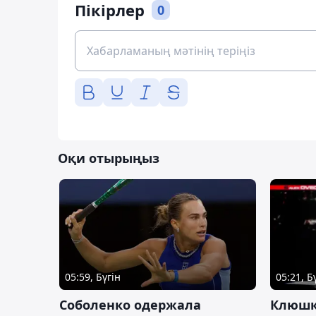
Пікірлер
0
Оқи отырыңыз
05:59, Бүгін
05:21, Б
Соболенко одержала
Клюшк