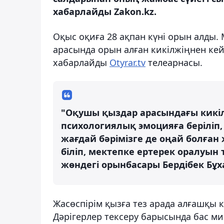
хабарлайды Zakon.kz.
Оқыс оқиға 28 ақпан күні орын алды.
арасында орын алған кикілжіңнен кей
хабарлайды
Otyrar.tv
телеарнасы.
"Оқушы қыздар арасындағы кикі
психологиялық эмоцияға беріліп,
жағдай бәрімізге де оңай болған
біліп, мектепке ертерек оралуын 
жөндегі орынбасары Бердібек Бұх
Жасөспірім қызға тез арада алғашқы к
Дәрігерлер тексеру барысында бас м