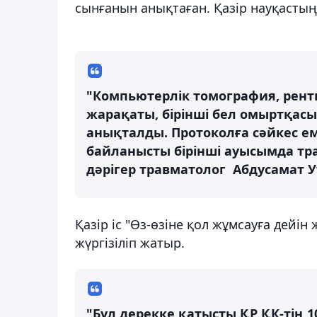
сынғанын анықтаған. Қазір науқастың 
"Компьютерлік томография, рентг
жарақаты, бірінші бел омыртқас
анықталды. Протоколға сәйкес е
байланысты бірінші ауысымда тра
дәрігер травматолог Абдусамат У
Қазір іс "Өз-өзіне қол жұмсауға дейі
жүргізіліп жатыр.
"Бұл дерекке қатысты ҚР ҚК-тің 