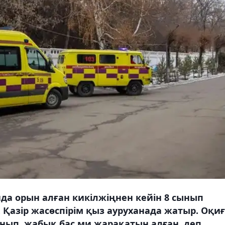
а орын алған кикілжіңнен кейін 8 сынып
. Қазір жасөспірім қыз ауруханада жатыр. Оқи
нып, жабық бас ми жарақатын алған, деп