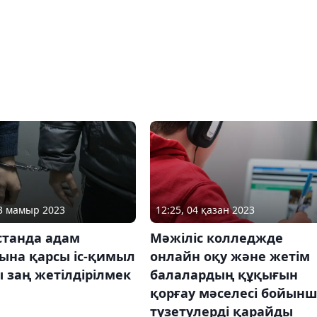
03 мамыр 2023
12:25, 04 қазан 2023
станда адам
Мәжіліс колледжде
ына қарсы іс-қимыл
онлайн оқу және жетім
 заң жетілдірілмек
балалардың құқығын
қорғау мәселесі бойын
түзетулерді қарайды