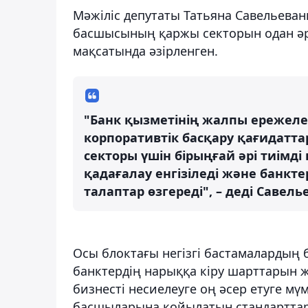
Мәжіліс депутаты Татьяна Савельева
басшысының қаржы секторын одан әрі
мақсатында әзірленген.
"Банк қызметінің жалпы ережелер
корпоративтік басқару қағидаттар
секторы үшін бірыңғай әрі тиімді 
қадағалау енгізіледі және банкт
талаптар өзгереді", – деді Савель
Осы блоктағы негізгі бастамалардың б
банктердің нарыққа кіру шарттарын же
бизнесті несиелеуге оң әсер етуге м
басшыларына қойылатын стандарттар к