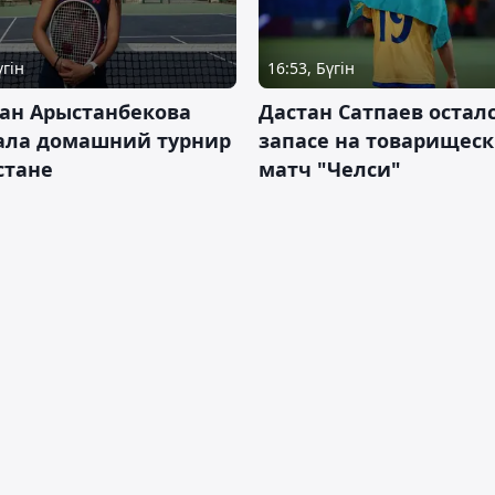
үгін
16:53, Бүгін
ан Арыстанбекова
Дастан Сатпаев осталс
ала домашний турнир
запасе на товарищес
Астане
матч "Челси"