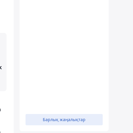
к
н
а
Барлық жаңалықтар
л