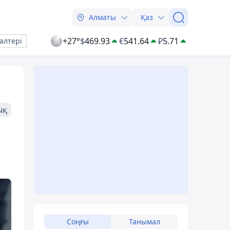
Алматы
Қаз
+27°
$
469.93
€
541.64
₽
5.71
алтері
ық
Соңғы
Танымал