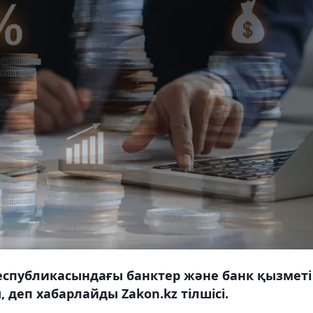
еспубликасындағы банктер және банк қызметі
 деп хабарлайды Zakon.kz тілшісі.