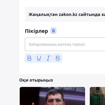
Жаңалықтан zakon.kz сайтында х
Пікірлер
0
Оқи отырыңыз