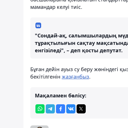
мамандар келуі тиіс.
"Сондай-ақ, салымшылардың мүдд
тұрақтылығын сақтау мақсатында 
енгізіледі", – деп қосты депутат.
Бұған дейін ауыз су беру жөніндегі қ
бекітілгенін
жазғанбыз
.
Мақаламен бөлісу: