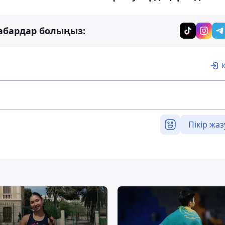
абардар болыңыз:
Пікір жаз