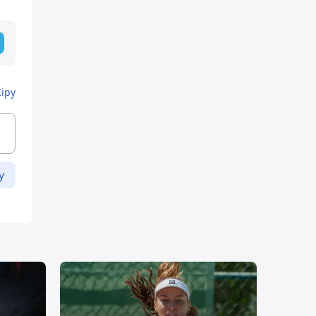
Кіру
у