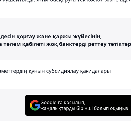
есін қорғау және қаржы жүйесінің
төлем қабілеті жоқ банктерді реттеу тетіктер
ызметтердің құнын субсидиялау қағидалары
Google-ға қосылып,
жаңалықтарды бірінші болып оқыңыз