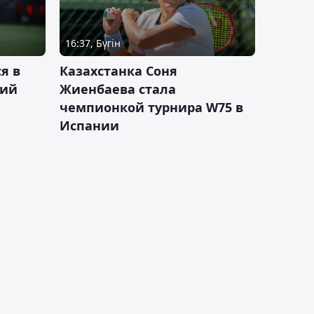
16:37, Бүгін
я в
Казахстанка Соня
кий
Жиенбаева стала
чемпионкой турнира W75 в
Испании