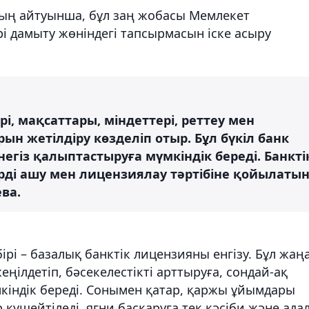
ның айтуынша, бұл заң жобасы Мемлекет
 дамыту жөніндегі тапсырмасын іске асыру
і, мақсаттары, міндеттері, реттеу мен
ын жетілдіру көзделіп отыр. Бұл бүкіл банк
негіз қалыптастыруға мүмкіндік береді. Банкті
ерді ашу мен лицензиялау тәртібіне қойылаты
ева.
ірі – базалық банктік лицензияны енгізу. Бұл жаң
ңілдетіп, бәсекелестікті арттыруға, сондай-ақ
үмкіндік береді. Сонымен қатар, қаржы ұйымдары
үшейтіледі, яғни басқаруға тек кәсіби және ада