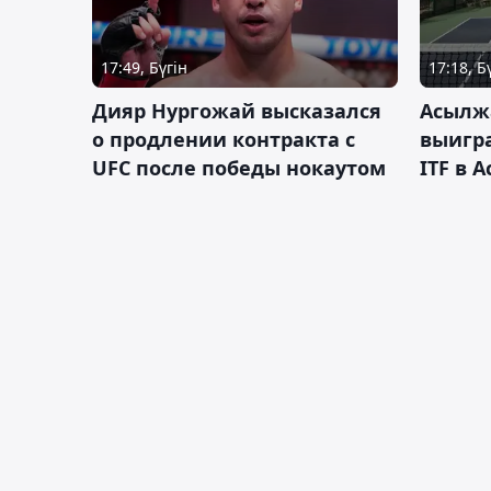
17:49, Бүгін
17:18, Б
Дияр Нургожай высказался
Асылж
о продлении контракта с
выигр
UFC после победы нокаутом
ITF в 