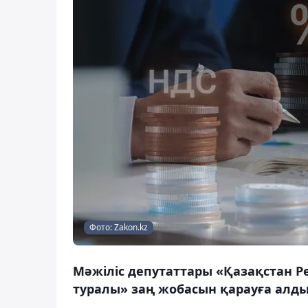
Фото: Zakon.kz
Мәжіліс депутаттары «Қазақстан Р
туралы» заң жобасын қарауға алды,