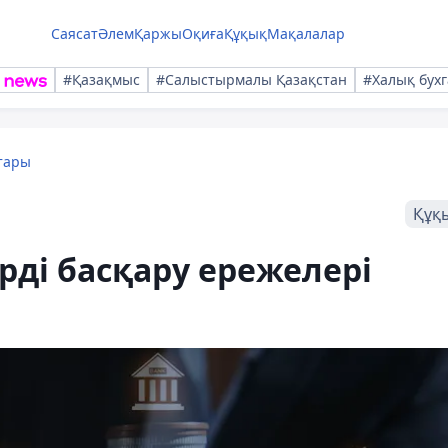
Саясат
Әлем
Қаржы
Оқиға
Құқық
Мақалалар
#Қазақмыс
#Салыстырмалы Қазақстан
#Халық бухг
тары
Құқ
рді басқару ережелері