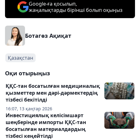
Google-ға қосылып,
жаңалықтарды бірінші болып оқыңыз
Ботагөз Ақиқат
Қазақстан
Оқи отырыңыз
ҚҚС-тан босатылған медициналық
қызметтер мен дәрі-дәрмектердің
тізбесі бекітілді
16:07, 13 қаңтар 2026
Инвестициялық келісімшарт
шеңберінде импорты ҚҚС-тан
босатылған материалдардың
тізбесі кеңейтілді