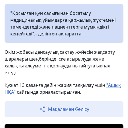
"Қосылған құн салығынан босатылу
медициналық ұйымдарға қаржылық жүктемені
төмендетеді және пациенттерге мүмкіндікті
кеңейтеді",- делінген ақпаратта.
Өкім жобасы денсаулық сақтау жүйесін жақсарту
шаралары шеңберінде іске асырылуда және
халықты әлеуметтік қорғауды нығайтуға ықпал
етеді.
Құжат 13 қазанға дейін жария талқылау үшін
"Ашық
НҚА"
сайтында орналастырылған.
Мақаламен бөлісу