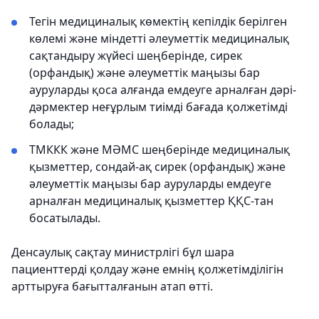
Тегін медициналық көмектің кепілдік берілген
көлемі және міндетті әлеуметтік медициналық
сақтандыру жүйесі шеңберінде, сирек
(орфандық) және әлеуметтік маңызы бар
ауруларды қоса алғанда емдеуге арналған дәрі-
дәрмектер неғұрлым тиімді бағада қолжетімді
болады;
ТМККК және МӘМС шеңберінде медициналық
қызметтер, сондай-ақ сирек (орфандық) және
әлеуметтік маңызы бар ауруларды емдеуге
арналған медициналық қызметтер ҚҚС-тан
босатылады.
Денсаулық сақтау министрлігі бұл шара
пациенттерді қолдау және емнің қолжетімділігін
арттыруға бағытталғанын атап өтті.