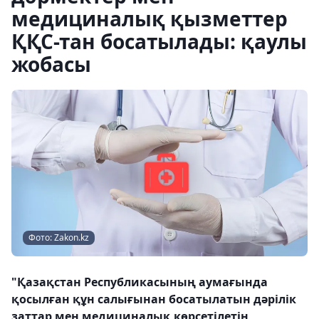
медициналық қызметтер
ҚҚС-тан босатылады: қаулы
жобасы
Фото: Zakon.kz
"Қазақстан Республикасының аумағында
қосылған құн салығынан босатылатын дәрілік
заттар мен медициналық көрсетілетін