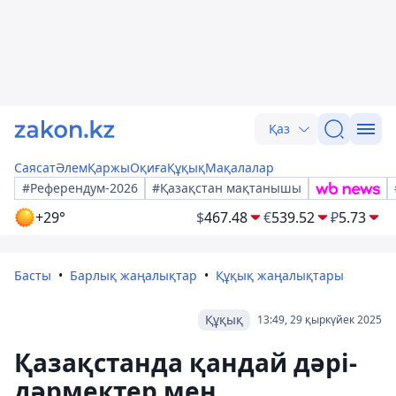
Қаз
Саясат
Әлем
Қаржы
Оқиға
Құқық
Мақалалар
#Референдум-2026
#Қазақстан мақтанышы
+29°
$
467.48
€
539.52
₽
5.73
Басты
Барлық жаңалықтар
Құқық жаңалықтары
Құқық
13:49, 29 қыркүйек 2025
Қазақстанда қандай дәрі-
дәрмектер мен