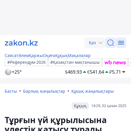
Қаз
Саясат
Әлем
Қаржы
Оқиға
Құқық
Мақалалар
#Референдум-2026
#Қазақстан мақтанышы
+25°
$
469.93
€
541.64
₽
5.71
Басты
Барлық жаңалықтар
Құқық жаңалықтары
Құқық
14:29, 02 қазан 2025
Тұрғын үй құрылысына
үлестік қатысу туралы