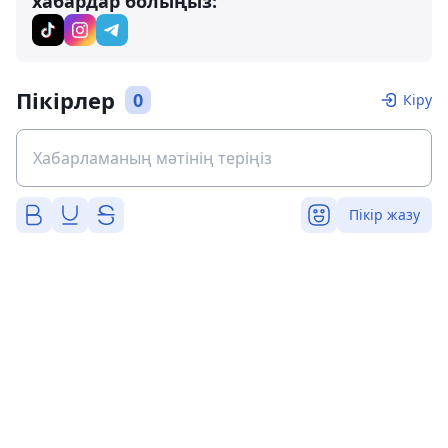
хабардар болыңыз:
Пікірлер
0
Кіру
Пікір жазу