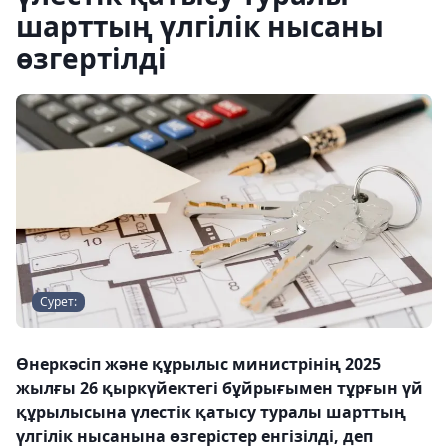
шарттың үлгілік нысаны
өзгертілді
Сурет:
Өнеркәсіп және құрылыс министрінің 2025
жылғы 26 қыркүйектегі бұйрығымен тұрғын үй
құрылысына үлестік қатысу туралы шарттың
үлгілік нысанына өзгерістер енгізілді, деп