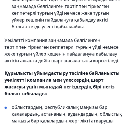
заңнамада белгіленген тәртіппен тіркелген
көппәтерлі тұрғын үйді немесе жеке тұрғын
үйлер кешенін пайдалануға қабылдау актісі
болған кезде үлесті қабылдайды.
Уәкілетті компания заңнамада белгіленген
тәртіппен тіркелген көппәтерлі тұрғын үйді немесе
жеке тұрғын үйлер кешенін пайдалануға қабылдау
актісін алғанға дейін шарт жасалатыны көрсетіледі.
Құрылысты ұйымдастыру тәсіліне байланысты
уәкілетті компания мен үлескердің шарт
жасасуы үшін мынадай негіздердің бірі негіз
болып табылады:
облыстардың, республикалық маңызы бар
қалалардың, астананың, аудандардың, облыстық
маңызы бар қалалардың жергілікті атқарушы