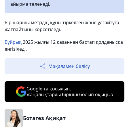
айырма төленеді.
Бір шаршы метрдің құны тіркелген және ұлғайтуға
жатпайтыны көрсетіледі.
Бұйрық
2025 жылғы 12 қазаннан бастап қолданысқа
енгізіледі.
Мақаламен бөлісу
Google-ға қосылып,
жаңалықтарды бірінші болып оқыңыз
Ботагөз Ақиқат