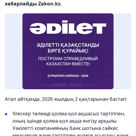
хабарлайды Zakon.kz.
Атап айтқанда, 2026 жылдың 2 қаңтарынан бастап:
Үлескер төлемді қолма-қол ақшасыз тәртіппен,
оның ішінде қолма-қол ақша енгізу арқылы
Уәкілетті компанияның банк шотына сәйкес
мөлшерде және тәртіппен жүзеге асырады және