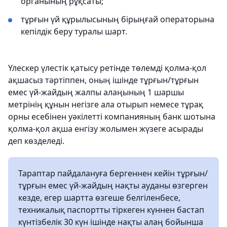
органының рұқсаты;
тұрғын үй құрылысының бірыңғай операторына
кепілдік беру туралы шарт.
Үлескер үлестік қатысу ретінде төлемді қолма-қол
ақшасыз тәртіппен, оның ішінде тұрғын/тұрғын
емес үй-жайдың жалпы алаңының 1 шаршы
метрінің құнын негізге ала отырып немесе тұрақ
орны есебінен уәкілетті компанияның банк шотына
қолма-қол ақша енгізу жолымен жүзеге асырады
деп көзделеді.
Тараптар пайдалануға бергеннен кейін тұрғын/
тұрғын емес үй-жайдың нақты ауданы өзгерген
кезде, егер шартта өзгеше белгіленбесе,
техникалық паспортты тіркеген күннен бастап
күнтізбелік 30 күн ішінде нақты алаң бойынша