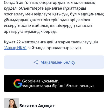
Сондай-ақ, Ұлттық оператордың технологиялық
күрделі объектілерге арналған құжаттарды
жоспарлау мен әзірлеуге қатысуы, бұл медициналық
ұйымдардың қажеттіліктерін одан әрі дәлірек
ескеруге және жобалық шешімдердің сапасын
арттыруға мүмкіндік береді.
Құжат 22 желтоқсанға дейін жария талқылау үшін
"Ашық НҚА"
сайтында орналастырылған.
Мақаламен бөлісу
Google-ға қосылып,
жаңалықтарды бірінші болып оқыңыз
Ботагөз Ақиқат