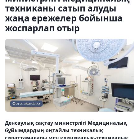
техниканы сатып алуды
жаңа ережелер бойынша
жоспарлап отыр
Фото: akorda.kz
Денсаулық сақтау министрлігі Медициналық
бұйымдардың оңтайлы техникалық
сипаттамалары мен клиникалық-техникалық