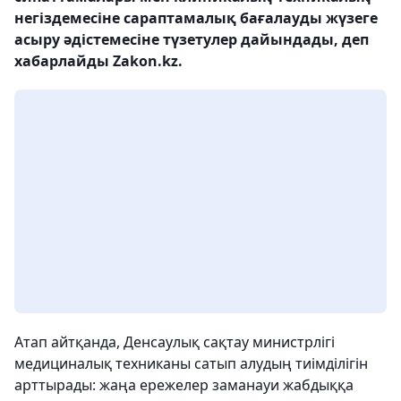
негіздемесіне сараптамалық бағалауды жүзеге
асыру әдістемесіне түзетулер дайындады, деп
хабарлайды Zakon.kz.
Атап айтқанда, Денсаулық сақтау министрлігі
медициналық техниканы сатып алудың тиімділігін
арттырады: жаңа ережелер заманауи жабдыққа