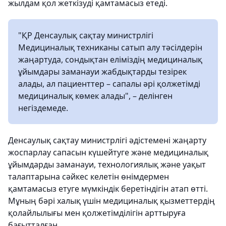
жылдам қол жеткізуді қамтамасыз етеді.
"ҚР Денсаулық сақтау министрлігі
Медициналық техниканы сатып алу тәсілдерін
жаңартуда, сондықтан еліміздің медициналық
ұйымдары заманауи жабдықтарды тезірек
алады, ал пациенттер – сапалы әрі қолжетімді
медициналық көмек алады", – делінген
негіздемеде.
Денсаулық сақтау министрлігі әдістемені жаңарту
жоспарлау сапасын күшейтуге және медициналық
ұйымдарды заманауи, технологиялық және уақыт
талаптарына сәйкес келетін өнімдермен
қамтамасыз етуге мүмкіндік беретіндігін атап өтті.
Мұның бәрі халық үшін медициналық қызметтердің
қолайлылығы мен қолжетімділігін арттыруға
бағытталған.