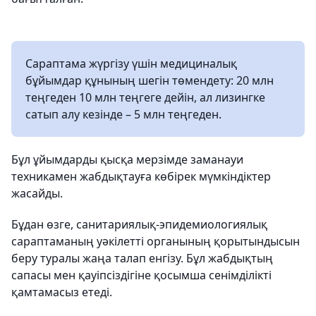
Сараптама жүргізу үшін медициналық
бұйымдар құнының шегін төмендету: 20 млн
теңгеден 10 млн теңгеге дейін, ал лизингке
сатып алу кезінде – 5 млн теңгеден.
Бұл ұйымдарды қысқа мерзімде заманауи
техникамен жабдықтауға көбірек мүмкіндіктер
жасайды.
Бұдан өзге, санитариялық-эпидемиологиялық
сараптаманың уәкілетті органының қорытындысын
беру туралы жаңа талап енгізу. Бұл жабдықтың
сапасы мен қауіпсіздігіне қосымша сенімділікті
қамтамасыз етеді.