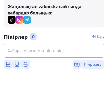
Жаңалықтан zakon.kz сайтында
хабардар болыңыз:
Пікірлер
0
Кіру
Пікір жазу