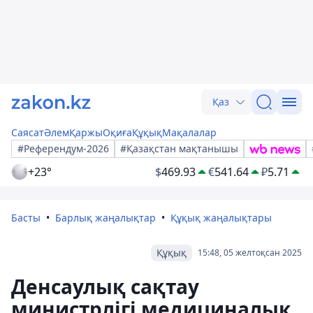
Қаз
Саясат
Әлем
Қаржы
Оқиға
Құқық
Мақалалар
#Референдум-2026
#Қазақстан мақтанышы
+23°
$
469.93
€
541.64
₽
5.71
Басты
Барлық жаңалықтар
Құқық жаңалықтары
Құқық
15:48, 05 желтоқсан 2025
Денсаулық сақтау
министрлігі медициналық