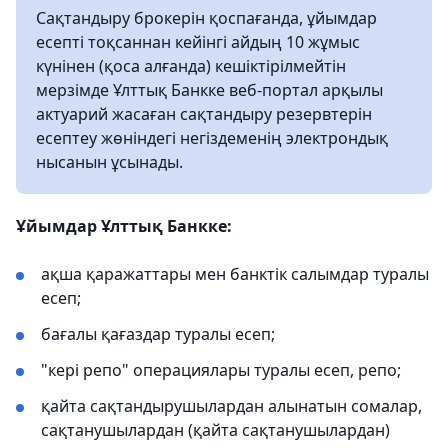
Сақтандыру брокерін қоспағанда, ұйымдар
есепті тоқсаннан кейінгі айдың 10 жұмыс
күнінен (қоса алғанда) кешіктірілмейтін
мерзімде Ұлттық Банкке веб-портал арқылы
актуарий жасаған сақтандыру резервтерін
есептеу жөніндегі негіздеменің электрондық
нысанын ұсынады.
Ұйымдар Ұлттық Банкке:
ақша қаражаттары мен банктік салымдар туралы
есеп;
бағалы қағаздар туралы есеп;
"кері репо" операциялары туралы есеп, репо;
қайта сақтандырушылардан алынатын сомалар,
сақтанушылардан (қайта сақтанушылардан)