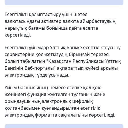
Есептілікті қалыптастыру үшін шетел
валютасындағы активтер валюта айырбастаудың
нарықтық бағамы бойынша қайта есепте
көрсетіледі.
Есептілікті ұйымдар Ұлттық Банкке есептілікті ұсыну
сервистеріне қол жеткізудің бірыңғай терезесі
болып табылатын "Қазақстан Республикасы Ұлттық
Банкінің Веб-порталы" ақпараттық жүйесі арқылы
электрондық түрде ұсынады.
Ұйым басшысының немесе есепке қол қою
жөніндегі функция жүктелген тұлғаның және
орындаушының электрондық цифрлық
қолтаңбасымен куәландырылған есептілік
электрондық форматта сақталатыны көрсетіледі.