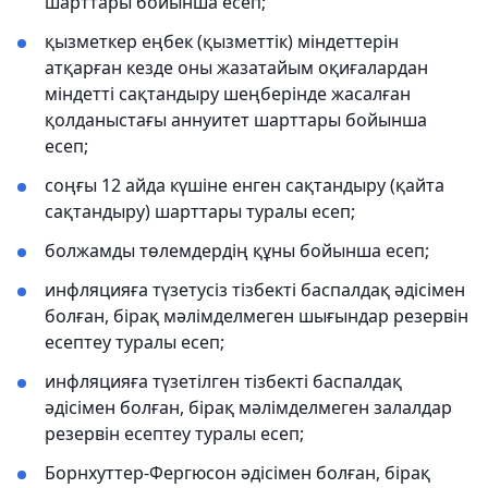
шарттары бойынша есеп;
қызметкер еңбек (қызметтік) міндеттерін
атқарған кезде оны жазатайым оқиғалардан
міндетті сақтандыру шеңберінде жасалған
қолданыстағы аннуитет шарттары бойынша
есеп;
соңғы 12 айда күшіне енген сақтандыру (қайта
сақтандыру) шарттары туралы есеп;
болжамды төлемдердің құны бойынша есеп;
инфляцияға түзетусіз тізбекті баспалдақ әдісімен
болған, бірақ мәлімделмеген шығындар резервін
есептеу туралы есеп;
инфляцияға түзетілген тізбекті баспалдақ
әдісімен болған, бірақ мәлімделмеген залалдар
резервін есептеу туралы есеп;
Борнхуттер-Фергюсон әдісімен болған, бірақ