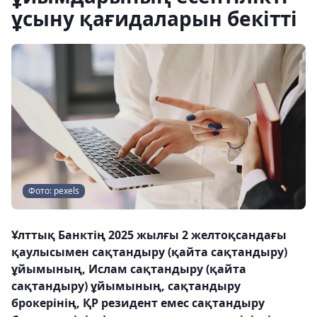
ұсыну қағидаларын бекітті
Фото: pexels
Ұлттық Банктің 2025 жылғы 2 желтоқсандағы
қаулысымен сақтандыру (қайта сақтандыру)
ұйымының, Ислам сақтандыру (қайта
сақтандыру) ұйымының, сақтандыру
брокерінің, ҚР резидент емес сақтандыру