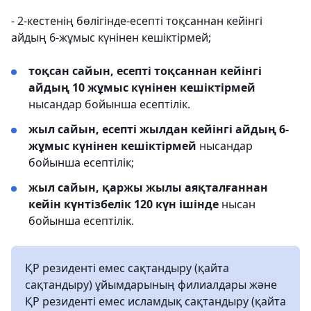
- 2-кестенің бөлігінде-есепті тоқсаннан кейінгі
айдың 6-жұмыс күнінен кешіктірмей;
тоқсан сайын, есепті тоқсаннан кейінгі
айдың 10 жұмыс күнінен кешіктірмей
нысандар бойынша есептілік.
жыл сайын, есепті жылдан кейінгі айдың 6-
жұмыс күнінен кешіктірмей
нысандар
бойынша есептілік;
жыл сайын, қаржы жылы аяқталғаннан
кейін күнтізбелік 120 күн ішінде
нысан
бойынша есептілік.
ҚР резиденті емес сақтандыру (қайта
сақтандыру) ұйымдарының филиалдары және
ҚР резиденті емес исламдық сақтандыру (қайта