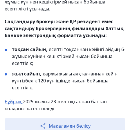
жұмыс күнінен кешіктірмей нысан бойынша
есептілікті ұсынады.
Сақтандыру брокері және ҚР резидент емес
сақтандыру брокерлерінің филиалдары Ұлттық
банкке электрондық форматта ұсынады:
тоқсан сайын,
есепті тоқсаннан кейінгі айдың 6-
жұмыс күнінен кешіктірмей нысан бойынша
есептілік;
жыл сайын,
қаржы жылы аяқталғаннан кейін
күнтізбелік 120 күн ішінде нысан бойынша
есептілік.
Бұйрық
2025 жылғы 23 желтоқсаннан бастап
қолданысқа енгізіледі.
Мақаламен бөлісу