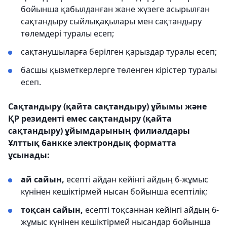
бойынша қабылданған және жүзеге асырылған
сақтандыру сыйлықақылары мен сақтандыру
төлемдері туралы есеп;
сақтанушыларға берілген қарыздар туралы есеп;
басшы қызметкерлерге төленген кірістер туралы
есеп.
Сақтандыру (қайта сақтандыру) ұйымы және
ҚР резиденті емес сақтандыру (қайта
сақтандыру) ұйымдарының филиалдары
Ұлттық банкке электрондық форматта
ұсынады:
ай сайын,
есепті айдан кейінгі айдың 6-жұмыс
күнінен кешіктірмей нысан бойынша есептілік;
тоқсан сайын,
есепті тоқсаннан кейінгі айдың 6-
жұмыс күнінен кешіктірмей нысандар бойынша