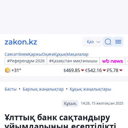
Қаз
Саясат
Әлем
Қаржы
Оқиға
Құқық
Мақалалар
#Референдум-2026
#Қазақстан мақтанышы
+31°
$
469.85
€
542.16
₽
5.78
Басты
Барлық жаңалықтар
Құқық жаңалықтары
Құқық
14:26, 15 желтоқсан 2025
Ұлттық банк сақтандыру
ұйымдарының есептілікті