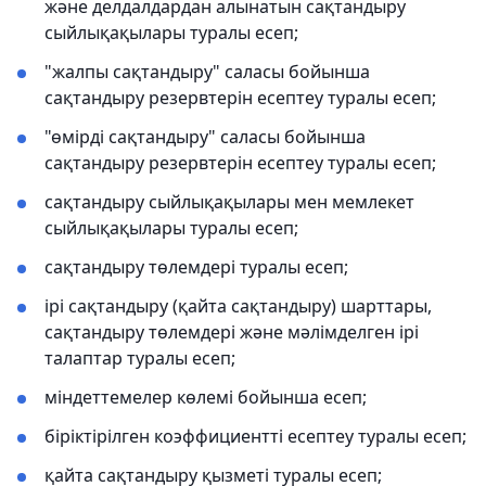
және делдалдардан алынатын сақтандыру
сыйлықақылары туралы есеп;
"жалпы сақтандыру" саласы бойынша
сақтандыру резервтерін есептеу туралы есеп;
"өмірді сақтандыру" саласы бойынша
сақтандыру резервтерін есептеу туралы есеп;
сақтандыру сыйлықақылары мен мемлекет
сыйлықақылары туралы есеп;
сақтандыру төлемдері туралы есеп;
ірі сақтандыру (қайта сақтандыру) шарттары,
сақтандыру төлемдері және мәлімделген ірі
талаптар туралы есеп;
міндеттемелер көлемі бойынша есеп;
біріктірілген коэффициентті есептеу туралы есеп;
қайта сақтандыру қызметі туралы есеп;