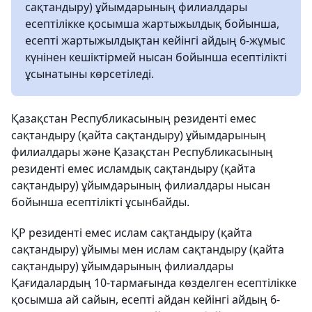
сақтандыру) ұйымдарының филиалдары
есептілікке қосымша жартыжылдық бойынша,
есепті жартыжылдықтан кейінгі айдың 6-жұмыс
күнінен кешіктірмей нысан бойынша есептілікті
ұсынатыны көрсетіледі.
Қазақстан Республикасының резиденті емес
сақтандыру (қайта сақтандыру) ұйымдарының
филиалдары және Қазақстан Республикасының
резиденті емес исламдық сақтандыру (қайта
сақтандыру) ұйымдарының филиалдары нысан
бойынша есептілікті ұсынбайды.
ҚР резиденті емес ислам сақтандыру (қайта
сақтандыру) ұйымы мен ислам сақтандыру (қайта
сақтандыру) ұйымдарының филиалдары
Қағидалардың 10-тармағында көзделген есептілікке
қосымша ай сайын, есепті айдан кейінгі айдың 6-