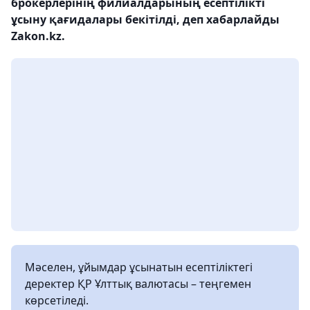
брокерлерінің филиалдарының есептілікті
ұсыну қағидалары бекітілді, деп хабарлайды
Zakon.kz.
Мәселен, ұйымдар ұсынатын есептіліктегі
деректер ҚР Ұлттық валютасы – теңгемен
көрсетіледі.