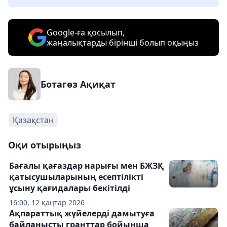
Google-ға қосылып,
жаңалықтарды бірінші болып оқыңыз
Ботагөз Ақиқат
Қазақстан
Оқи отырыңыз
Бағалы қағаздар нарығы мен БЖЗҚ
қатысушыларының есептілікті
ұсыну қағидалары бекітілді
16:00, 12 қаңтар 2026
Ақпараттық жүйелерді дамытуға
байланысты гранттар бойынша