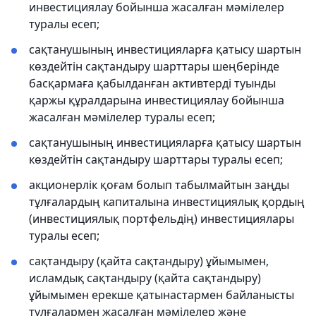
инвестициялау бойынша жасалған мәмілелер
туралы есеп;
сақтанушының инвестицияларға қатысу шартын
көздейтін сақтандыру шарттары шеңберінде
басқармаға қабылданған активтерді туынды
қаржы құралдарына инвестициялау бойынша
жасалған мәмілелер туралы есеп;
сақтанушының инвестицияларға қатысу шартын
көздейтін сақтандыру шарттары туралы есеп;
акционерлік қоғам болып табылмайтын заңды
тұлғалардың капиталына инвестициялық қордың
(инвестициялық портфельдің) инвестициялары
туралы есеп;
сақтандыру (қайта сақтандыру) ұйымымен,
исламдық сақтандыру (қайта сақтандыру)
ұйымымен ерекше қатынастармен байланысты
тұлғалармен жасалған мәмілелер және