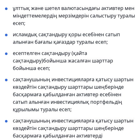
ұлттық және шетел валютасындағы активтер мен
міндеттемелердің мерзімдерін салыстыру туралы
есеп;
исламдық сақтандыру қоры есебінен сатып
алынған бағалы қағаздар туралы есеп;
есептелген сақтандыру (қайта
сақтандыру)бойынша жасалған шарттар
бойынша есеп;
сақтанушының инвестицияларға қатысу шартын
көздейтін сақтандыру шарттары шеңберінде
басқармаға қабылданған активтер есебінен
сатып алынған инвестициялық портфельдің
құрылымы туралы есеп;
сақтанушының инвестицияларға қатысу шартын
көздейтін сақтандыру шарттары шеңберінде
басқармаға қабылданған активтерді