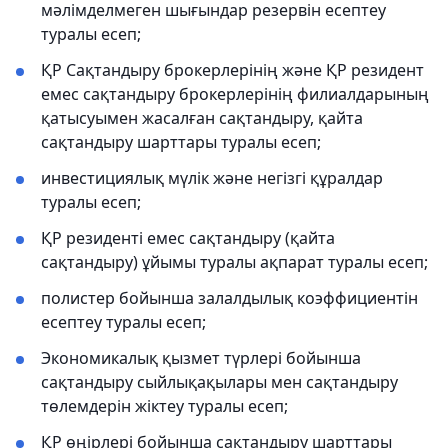
мәлімделмеген шығындар резервін есептеу
туралы есеп;
ҚР Сақтандыру брокерлерінің және ҚР резидент
емес сақтандыру брокерлерінің филиалдарының
қатысуымен жасалған сақтандыру, қайта
сақтандыру шарттары туралы есеп;
инвестициялық мүлік және негізгі құралдар
туралы есеп;
ҚР резиденті емес сақтандыру (қайта
сақтандыру) ұйымы туралы ақпарат туралы есеп;
полистер бойынша залалдылық коэффициентін
есептеу туралы есеп;
Экономикалық қызмет түрлері бойынша
сақтандыру сыйлықақылары мен сақтандыру
төлемдерін жіктеу туралы есеп;
ҚР өңірлері бойынша сақтандыру шарттары