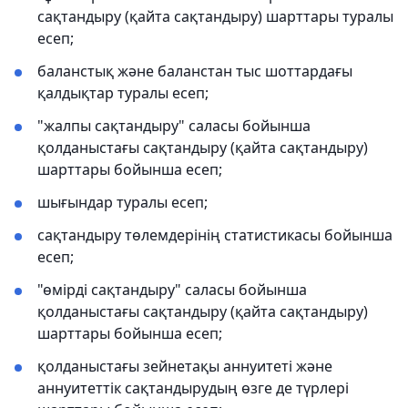
сақтандыру (қайта сақтандыру) шарттары туралы
есеп;
баланстық және баланстан тыс шоттардағы
қалдықтар туралы есеп;
"жалпы сақтандыру" саласы бойынша
қолданыстағы сақтандыру (қайта сақтандыру)
шарттары бойынша есеп;
шығындар туралы есеп;
сақтандыру төлемдерінің статистикасы бойынша
есеп;
"өмірді сақтандыру" саласы бойынша
қолданыстағы сақтандыру (қайта сақтандыру)
шарттары бойынша есеп;
қолданыстағы зейнетақы аннуитеті және
аннуитеттік сақтандырудың өзге де түрлері