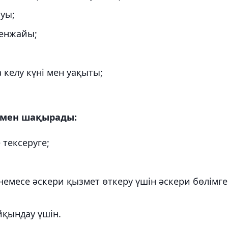
ауы;
кенжайы;
 келу күні мен уақыты;
армен шақырады:
тексеруге;
месе әскери қызмет өткеру үшін әскери бөлімге
йқындау үшін.