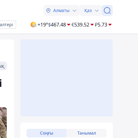
Алматы
Қаз
+19°
$
467.48
€
539.52
₽
5.73
алтері
ық
і
Соңғы
Танымал