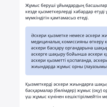
Жұмыс беруші ұйымдардың басшылары
кезде қызметкерлерді хабардар етуді
мүмкіндігін қамтамасыз етеді.
Әскери қызметке немесе әскери ж
медициналық комиссияны өткеру ке
әскери басқару органдарына шақы
әскерге шақыру бойынша әскери қы
әскери қызметті қоспағанда, әскер
жиындарда жұмыс орны (лауазымы)
Қызметкерді әскери жиындарға шақыр
басқармалар (бөлімдер) жұмыс (оқу)
үш жұмыс күнінен кешіктірілмейтін ме