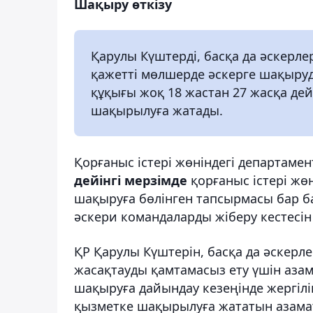
Шақыру өткізу
Қарулы Күштерді, басқа да әскерл
қажетті мөлшерде әскерге шақыруд
құқығы жоқ 18 жастан 27 жасқа дей
шақырылуға жатады.
Қорғаныс істері жөніндегі департаме
дейінгі мерзімде
қорғаныс істері жөн
шақыруға бөлінген тапсырмасы бар б
әскери командаларды жіберу кестесін 
ҚР Қарулы Күштерін, басқа да әскерл
жасақтауды қамтамасыз ету үшін азам
шақыруға дайындау кезеңінде жергілі
қызметке шақырылуға жататын азамат