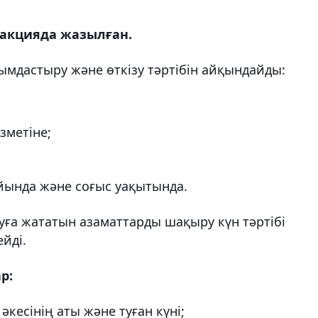
дакцияда жазылған.
мдастыру және өткізу тәртібін айқындайды:
зметіне;
ында және соғыс уақытында.
ға жататын азаматтарды шақыру күн тәртібі
йді.
р:
кесінің аты және туған күні;