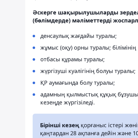
Әскерге шақырылушыларды зерделе
(бөлімдерде) мәліметтерді жоспар
денсаулық жағдайы туралы;
жұмыс (оқу) орны туралы; білімінің
отбасы құрамы туралы;
жүргізуші куәлігінің болуы туралы;
ҚР аумағында болу туралы;
адамның қылмыстық құқық бұзушы
кезеңде жүргізіледі.
Бірінші кезең
қорғаныс істері жөні
қаңтардан 28 ақпанға дейін және 10