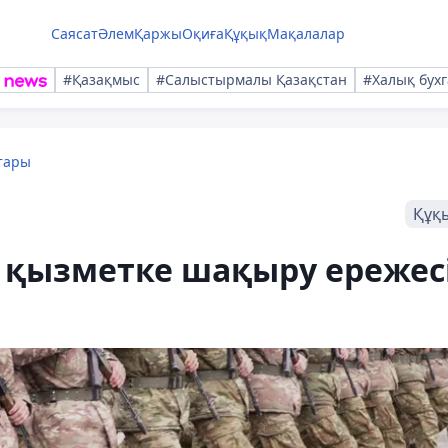
Саясат
Әлем
Қаржы
Оқиға
Құқық
Мақалалар
#Қазақмыс
#Салыстырмалы Қазақстан
#Халық бухг
тары
Құқ
 қызметке шақыру ережес