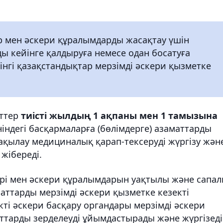
ер мен әскери құралымдарды жасақтау үшін
ы кейінге қалдыруға немесе одан босатуға
інгі қазақстандықтар мерзімді әскери қызметке
нттер
тиісті жылдың 1 ақпаны мен 1 тамызына
індегі басқармаларға (бөлімдерге) азаматтарды
ақылау медициналық қарап-тексеруді жүргізу жән
жібереді.
ері мен әскери құралымдарын уақтылы және сапа
аттарды мерзімді әскери қызметке кезекті
кті әскери басқару органдары мерзімді әскери
тарды зерделеуді ұйымдастырады және жүргізеді