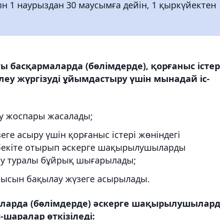
н 1 наурыздан 30 маусымға дейін, 1 қыркүйектен
ты басқармаларда (бөлімдерде), қорғаныс істер
леу жүргізуді ұйымдастыру үшін мынадай іс-
у жоспары жасалады;
еге асыру үшін қорғаныс істері жөніндегі
бекіте отырып әскерге шақырылушыларды
зу туралы бұйрық шығарылады;
арысын бақылау жүзеге асырылады.
маларда (бөлімдерде) әскерге шақырылушылар
-шаралар өткізіледі: