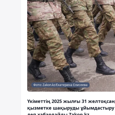
Фото: Zakon.kz/Екатерина Елисеева
Үкіметтің 2025 жылғы 31 желтоқса
қызметке шақыруды ұйымдастыру жә
деп хабарлайды Zakon.kz.