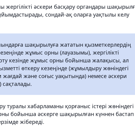
 жергілікті әскери басқару органдары шақырыл
 ұйымдастырады, сондай-ақ оларға уақтылы келу
иындарға шақырылуға жататын қызметкерлердің
зеңінде жұмыс орны (лауазымы), жергілікті
рту кезінде жұмыс орны бойынша жалақысы, ал
зметті өткеру кезеңінде (жұмылдыру жөніндегі
и жағдай және соғыс уақытында) немесе әскери
 сақталады.
у туралы хабарламаны қорғаныс істері жөніндегі
 орны бойынша әскерге шақырылған күннен бастап
рзімде жібереді.