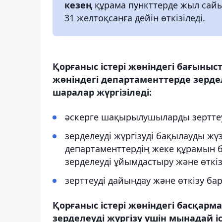
кезең
құрама пункттерде жыл сайы
31 желтоқсанға дейін өткізіледі.
Қорғаныс істері жөніндегі бағыныс
жөніндегі департаменттерде зерде
шаралар жүргізіледі:
әскерге шақырылушыларды зертте
зерделеуді жүргізуді бақылауды жүз
департаменттердің жеке құрамын 
зерделеуді ұйымдастыру және өткі
зерттеуді дайындау және өткізу б
Қорғаныс істері жөніндегі басқар
зерделеуді жүргізу үшін мынадай іс