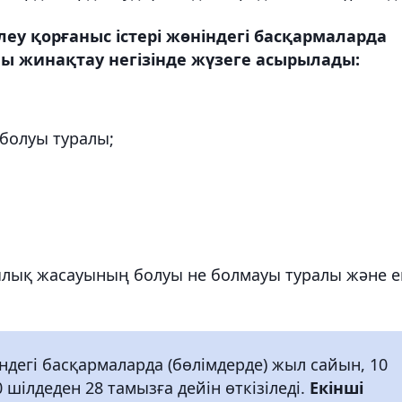
у қорғаныс істері жөніндегі басқармаларда
лы жинақтау негізінде жүзеге асырылады:
 болуы туралы;
лық жасауының болуы не болмауы туралы және е
ндегі басқармаларда (бөлімдерде) жыл сайын, 10
 шілдеден 28 тамызға дейін өткізіледі.
Екінші