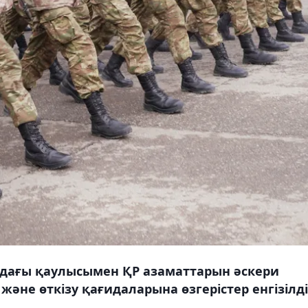
ндағы қаулысымен ҚР азаматтарын әскери
не өткізу қағидаларына өзгерістер енгізілді