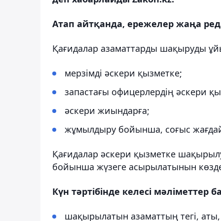
Атап айтқанда, ережелер жаңа ре
Қағидалар азаматтарды шақыруды ұйы
мерзімді әскери қызметке;
запастағы офицерлердің әскери қы
әскери жиындарға;
жұмылдыру бойынша, соғыс жағдай
Қағидалар әскери қызметке шақырылу
бойынша жүзеге асырылатынын көзде
Күн тәртібінде келесі мәліметтер ба
шақырылатын азаматтың тегі, аты, ә