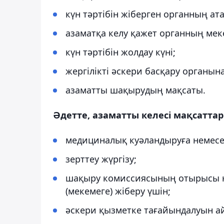
күн тәртібін жіберген органның ат
азаматқа келу қажет органның ме
күн тәртібін жолдау күні;
жергілікті әскери басқару органына
азаматты шақырудың мақсаты.
Әдетте, азаматты келесі мақсатт
медициналық куәландыруға немесе 
зерттеу жүргізу;
шақыру комиссиясының отырысы не
(мекемеге) жіберу үшін;
әскери қызметке тағайындалуын а