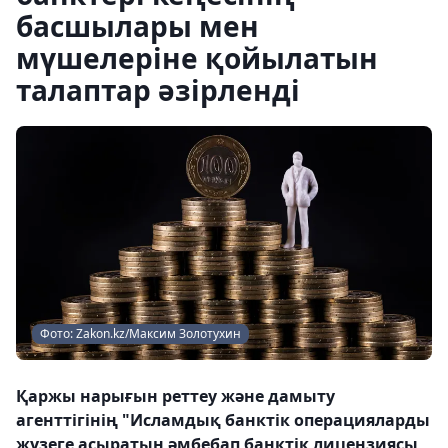
басшылары мен
мүшелеріне қойылатын
талаптар әзірленді
Фото: Zakon.kz/Максим Золотухин
Қаржы нарығын реттеу және дамыту
агенттігінің "Исламдық банктік операцияларды
жүзеге асыратын әмбебап банктік лицензиясы