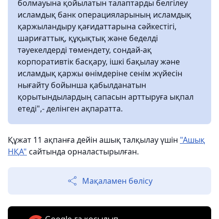
болмауына қойылатын талаптарды белгілеу
исламдық банк операцияларының исламдық
қаржыландыру қағидаттарына сәйкестігі,
шариғаттық, құқықтық және беделді
тәуекелдерді төмендету, сондай-ақ
корпоративтік басқару, ішкі бақылау және
исламдық қаржы өнімдеріне сенім жүйесін
нығайту бойынша қабылданатын
қорытындылардың сапасын арттыруға ықпал
етеді",- делінген ақпаратта.
Құжат 11 ақпанға дейін ашық талқылау үшін
"Ашық
НҚА"
сайтында орналастырылған.
Мақаламен бөлісу