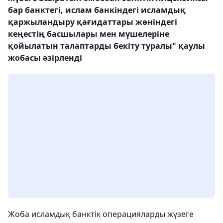
бар банктегі, ислам банкіндегі исламдық
қаржыландыру қағидаттары жөніндегі
кеңестің басшылары мен мүшелеріне
қойылатын талаптарды бекіту туралы" қаулы
жобасы әзірленді
Жоба исламдық банктік операцияларды жүзеге