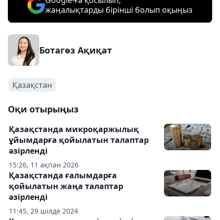
Google-ға қосылып,
жаңалықтарды бірінші болып оқыңыз
Ботагөз Ақиқат
Қазақстан
Оқи отырыңыз
Қазақстанда микроқаржылық
ұйымдарға қойылатын талаптар
әзірленді
15:26, 11 ақпан 2026
Қазақстанда ғалымдарға
қойылатын жаңа талаптар
әзірленді
11:45, 29 шілде 2024