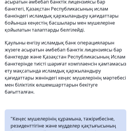
асыратын әмбебап банктік лицензиясы бар
банктегі, Қазақстан Республикасының ислам
банкіндегі исламдық қаржыландыру қағидаттары
бойынша кеңестің басшылары мен мүшелеріне
қойылатын талаптарды белгілейді.
Қаулыны енгізу исламдық банк операцияларын
жүзеге асыратын әмбебап банктік лицензиясы бар
банктерде және Қазақстан Республикасының Ислам
банктерінде тиісті шариғат комплаенсін қамтамасыз
ету мақсатында исламдық қаржыландыру
қағидаттары жөніндегі кеңес мүшелерінің мәртебесі
мен біліктілік өлшемшарттарын бекітуге
бағытталған.
"Кеңес мүшелерінің құрамына, тәжірибесіне,
резиденттігіне және мүдделер қақтығысының