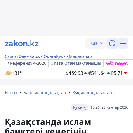
Қаз
Саясат
Әлем
Қаржы
Оқиға
Құқық
Мақалалар
#Референдум-2026
#Қазақстан мақтанышы
+31°
$
469.93
€
541.64
₽
5.71
Басты
Барлық жаңалықтар
Құқық жаңалықтары
Құқық
15:26, 28 қаңтар 2026
Қазақстанда ислам
банктері кеңесінің