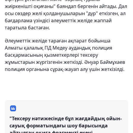
жиіркенішті оқиғаны" баяндап бергенін айтады. Дәл
осы сөздер желі қолданушыларын "дүр" еткізген, ал
бағдарлама үзіндісі әлеуметтік желіде жаппай
таратыла бастаған.
Әлеуметтік желіде тараған ақпарат бойынша
Алматы қалалық ПД Медеу аудандық полиция
басқармасының қызметкерлері тексеру
жұмыстарын жүргізгенін жеткізді. Әнуар Баймұхаев
полиция органына сұрақ-жауап алу үшін жеткізілді.
"Тексеру нәтижесінде бұл жағдайдың ойын-
сауық форматындағы шоу барысында
айтылған оқиға фрагменті екені