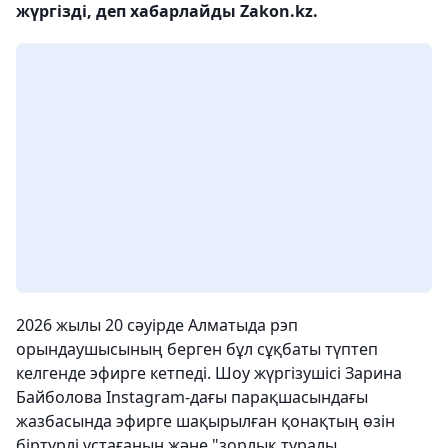
жүргізді, деп хабарлайды Zakon.kz.
2026 жылы 20 сәуірде Алматыда рэп
орындаушысының берген бұл сұқбаты түптеп
келгенде эфирге кетпеді. Шоу жүргізушісі Зарина
Байболова Instagram-дағы парақшасындағы
жазбасында эфирге шақырылған қонақтың өзін
біртүрлі ұстағанын және "зорлық туралы