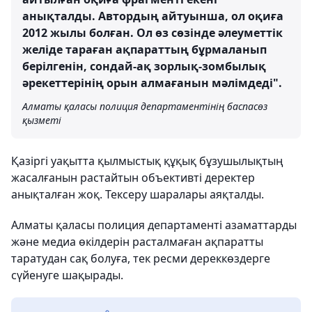
анықталды. Автордың айтуынша, ол оқиға
2012 жылы болған. Ол өз сөзінде әлеуметтік
желіде тараған ақпараттың бұрмаланып
берілгенін, сондай-ақ зорлық-зомбылық
әрекеттерінің орын алмағанын мәлімдеді".
Алматы қаласы полиция департаментінің баспасөз
қызметі
Қазіргі уақытта қылмыстық құқық бұзушылықтың
жасалғанын растайтын объективті деректер
анықталған жоқ. Тексеру шаралары аяқталды.
Алматы қаласы полиция департаменті азаматтарды
және медиа өкілдерін расталмаған ақпаратты
таратудан сақ болуға, тек ресми дереккөздерге
сүйенуге шақырады.