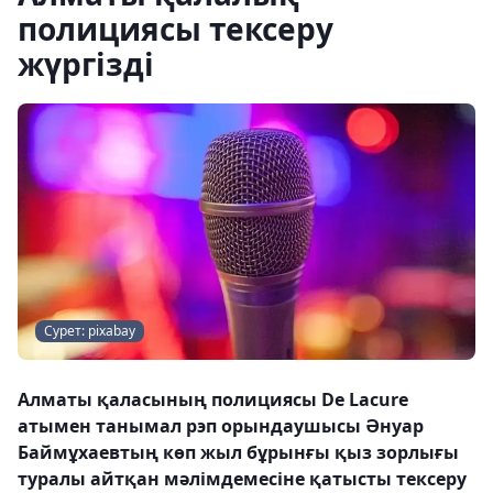
полициясы тексеру
жүргізді
Сурет: pixabay
Алматы қаласының полициясы De Lacure
атымен танымал рэп орындаушысы Әнуар
Баймұхаевтың көп жыл бұрынғы қыз зорлығы
туралы айтқан мәлімдемесіне қатысты тексеру