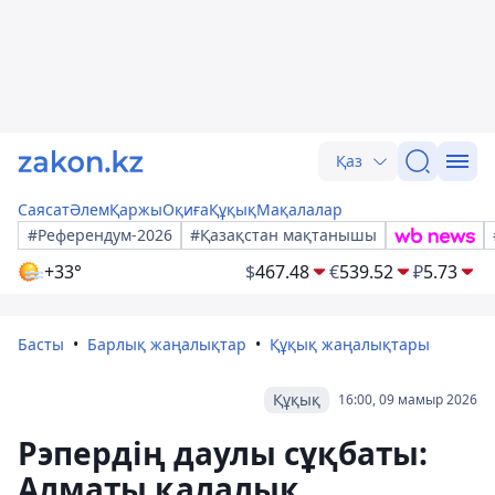
Қаз
Саясат
Әлем
Қаржы
Оқиға
Құқық
Мақалалар
#Референдум-2026
#Қазақстан мақтанышы
+33°
$
467.48
€
539.52
₽
5.73
Басты
Барлық жаңалықтар
Құқық жаңалықтары
Құқық
16:00, 09 мамыр 2026
Рэпердің даулы сұқбаты:
Алматы қалалық