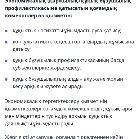
Экономикалық (қаржылық) құқық бұзушылық
профилактикасына қатысатын қоғамдық
көмекшілер өз қызметін:
құқықтық насихатты ұйымдастыруға қатысу;
консультативтік-кеңесші органдардың жұмысына
қатысу;
құқық бұзушылық профилактикасының басқа
субъектілеріне жәрдемдесу;
құқық бұзушылықтың алдын алу және жолын
кесу арқылы жүзеге асырады.
Экономикалық тергеп-тексеру қызметінің
қызметкерлері қоғамдық көмекшілердің құқықтары
мен міндеттерін түсіндіру арқылы құқықтық
даярлықты ұйымдастырады.
Жергілікті атқарушы органда тіркелгеннен кейін