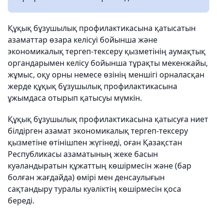
Құқық бұзушылық профилактикасына қатысатын
азаматтар өзара келісуі бойынша және
экономикалық тергеп-тексеру қызметінің аумақтық
органдарымен келісу бойынша тұрақты мекенжайы,
жұмыс, оқу орны немесе өзінің меншігі орналасқан
жерде құқық бұзушылық профилактикасына
ұжымдаса отырып қатысуы мүмкін.
Құқық бұзушылық профилактикасына қатысуға ниет
білдірген азамат экономикалық тергеп-тексеру
қызметіне өтінішпен жүгінеді, оған Қазақстан
Республикасы азаматының жеке басын
куәландыратын құжаттың көшірмесін және (бар
болған жағдайда) өмірі мен денсаулығын
сақтандыру туралы куәліктің көшірмесін қоса
береді.