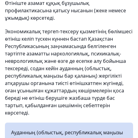
Өтініште азамат құқық бұзушылық
профилактикасына қатысу нысанын (жеке немесе
ұжымдық) көрсетеді.
Экономикалық тергеп-тексеру қызметінің бөлімшесі
өтініш келіп түскен күннен бастап Қазақстан
Республикасының заңнамасында белгіленген
тәртіпте азаматты наркологиялық, психикалық-
неврологиялық және өзге де есепке алу бойынша
тексереді, содан кейін ауданның (облыстық,
республикалық маңызы бар қаланың) жергілікті
атқарушы органына тиісті өтінішхатпен жүгінеді,
оған ұсынылған құжаттардың көшірмелерін қоса
береді не өтініш берушіге жазбаша түрде бас
тартып, қабылданған шешімнің себептерін
көрсетеді.
Ауданның (облыстық, республикалық маңызы