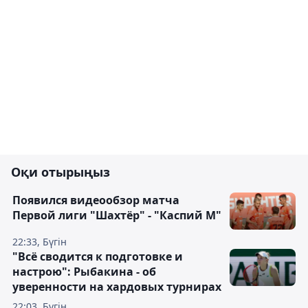
Оқи отырыңыз
Появился видеообзор матча
Первой лиги "Шахтёр" - "Каспий М"
22:33, Бүгін
"Всё сводится к подготовке и
настрою": Рыбакина - об
уверенности на хардовых турнирах
22:03, Бүгін