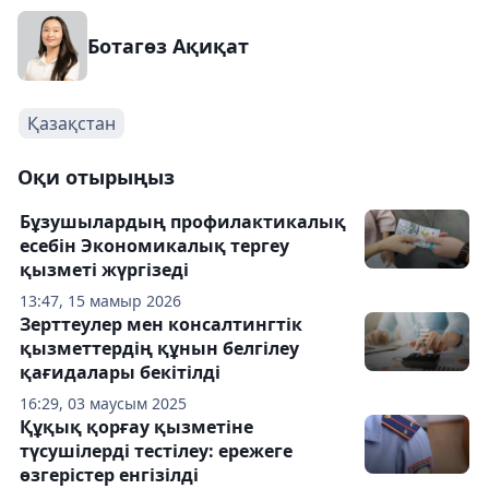
Ботагөз Ақиқат
Қазақстан
Оқи отырыңыз
Бұзушылардың профилактикалық
есебін Экономикалық тергеу
қызметі жүргізеді
13:47, 15 мамыр 2026
Зерттеулер мен консалтингтік
қызметтердің құнын белгілеу
қағидалары бекітілді
16:29, 03 маусым 2025
Құқық қорғау қызметіне
түсушілерді тестілеу: ережеге
өзгерістер енгізілді