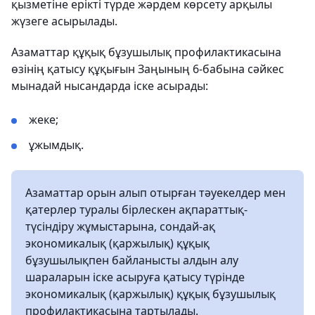
қызметіне ерікті түрде жәрдем көрсету арқылы
жүзеге асырылады.
Азаматтар құқық бұзушылық профилактикасына
өзінің қатысу құқығын Заңының 6-бабына сәйкес
мынадай нысандарда іске асырады:
жеке;
ұжымдық.
Азаматтар орын алып отырған тәуекелдер мен
қатерлер туралы бірлескен ақпараттық-
түсіндіру жұмыстарына, сондай-ақ
экономикалық (қаржылық) құқық
бұзушылықпен байланысты алдын алу
шараларын іске асыруға қатысу түрінде
экономикалық (қаржылық) құқық бұзушылық
профилактикасына тартылады.