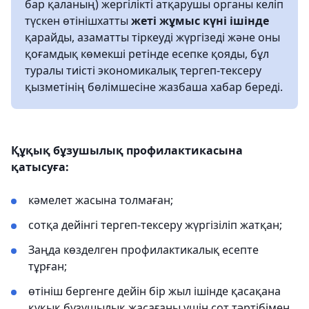
бар қаланың) жергілікті атқарушы органы келіп
түскен өтінішхатты
жеті жұмыс күні ішінде
қарайды, азаматты тіркеуді жүргізеді және оны
қоғамдық көмекші ретінде есепке қояды, бұл
туралы тиісті экономикалық тергеп-тексеру
қызметінің бөлімшесіне жазбаша хабар береді.
Құқық бұзушылық профилактикасына
қатысуға:
кәмелет жасына толмаған;
сотқа дейінгі тергеп-тексеру жүргізіліп жатқан;
Заңда көзделген профилактикалық есепте
тұрған;
өтініш бергенге дейін бір жыл ішінде қасақана
құқық бұзушылық жасағаны үшін сот тәртібімен