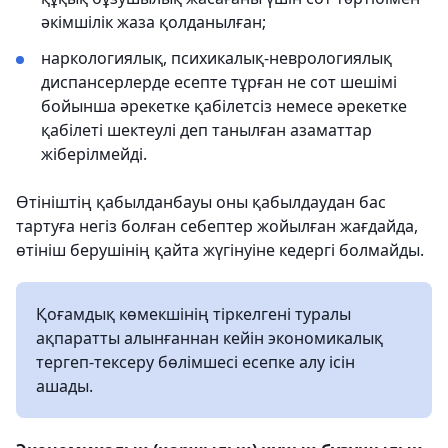
әкімшілік жаза қолданылған;
наркологиялық, психикалық-неврологиялық
диспансерлерде есепте тұрған не сот шешімі
бойынша әрекетке қабілетсіз немесе әрекетке
қабілеті шектеулі деп танылған азаматтар
жіберілмейді.
Өтiнiштiң қабылданбауы оны қабылдаудан бас
тартуға негiз болған себептер жойылған жағдайда,
өтiнiш берушiнiң қайта жүгінуіне кедергi болмайды.
Қоғамдық көмекшінің тіркелгені туралы
ақпаратты алынғаннан кейін экономикалық
тергеп-тексеру бөлімшесі есепке алу ісін
ашады.