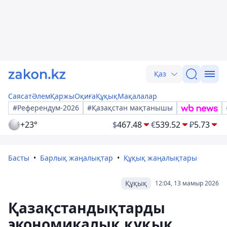
Қаз
Саясат
Әлем
Қаржы
Оқиға
Құқық
Мақалалар
#Референдум-2026
#Қазақстан мақтанышы
+23°
$
467.48
€
539.52
₽
5.73
Басты
Барлық жаңалықтар
Құқық жаңалықтары
Құқық
12:04, 13 мамыр 2026
Қазақстандықтарды
экономикалық құқық