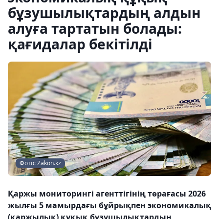
бұзушылықтардың алдын
алуға тартатын болады:
қағидалар бекітілді
Фото: Zakon.kz
Қаржы мониторингі агенттігінің төрағасы 2026
жылғы 5 мамырдағы бұйрықпен экономикалық
(қаржылық) құқық бұзушылықтардың