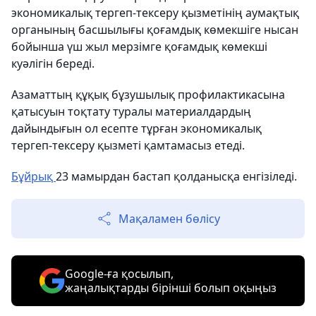
экономикалық тергеп-тексеру қызметінің аумақтық
органының басшылығы қоғамдық көмекшіге нысан
бойынша үш жыл мерзімге қоғамдық көмекші
куәлігін береді.
Азаматтың құқық бұзушылық профилактикасына
қатысуын тоқтату туралы материалдардың
дайындығын ол есепте тұрған экономикалық
тергеп-тексеру қызметі қамтамасыз етеді.
Бұйрық
23 мамырдан бастап қолданысқа енгізіледі.
Мақаламен бөлісу
Google-ға қосылып,
жаңалықтарды бірінші болып оқыңыз