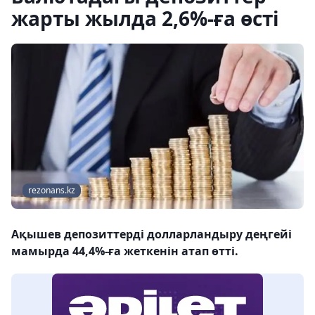
жарты жылда 2,6%-ға өсті
rezonans.kz
Ақышев депозиттерді долларландыру деңгейі
мамырда 44,4%-ға жеткенін атап өтті.