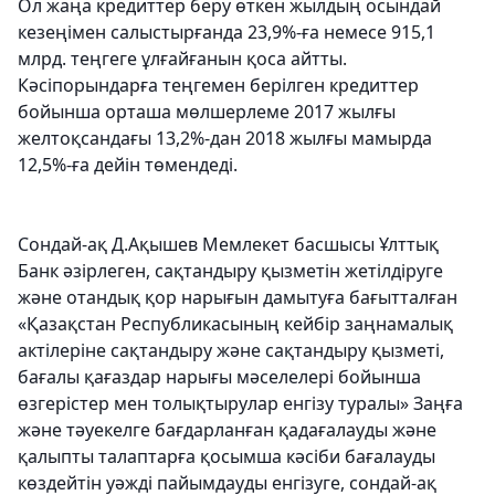
Ол жаңа кредиттер беру өткен жылдың осындай
кезеңімен салыстырғанда 23,9%-ға немесе 915,1
млрд. теңгеге ұлғайғанын қоса айтты.
Кәсіпорындарға теңгемен берілген кредиттер
бойынша орташа мөлшерлеме 2017 жылғы
желтоқсандағы 13,2%-дан 2018 жылғы мамырда
12,5%-ға дейін төмендеді.
Сондай-ақ Д.Ақышев Мемлекет басшысы Ұлттық
Банк әзірлеген, сақтандыру қызметін жетілдіруге
және отандық қор нарығын дамытуға бағытталған
«Қазақстан Республикасының кейбір заңнамалық
актілеріне сақтандыру және сақтандыру қызметі,
бағалы қағаздар нарығы мәселелері бойынша
өзгерістер мен толықтырулар енгізу туралы» Заңға
және тәуекелге бағдарланған қадағалауды және
қалыпты талаптарға қосымша кәсіби бағалауды
көздейтін уәжді пайымдауды енгізуге, сондай-ақ