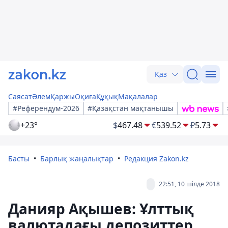
Қаз
Саясат
Әлем
Қаржы
Оқиға
Құқық
Мақалалар
#Референдум-2026
#Қазақстан мақтанышы
+23°
$
467.48
€
539.52
₽
5.73
Басты
Барлық жаңалықтар
Редакция Zakon.kz
22:51, 10 шілде 2018
Данияр Ақышев: Ұлттық
валютадағы депозиттер