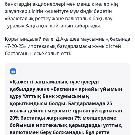
банктердің акционерлері мен меншік иелерінің
жауапкершілігін күшейтуге мүмкіндік беретін
«Валюталық реттеу және валюталық бақылау
туралы» Заңға қол қойғанын хабарлады.
Қорытындылай келе, Д.Ақышев маусымның басында
«7-20-25» ипотекалық бағдарламасы жұмыс істей
бастағанын еске салып өтті.
«Қажетті заңнамалық түзетулерді
қабылдау және «Баспана» арнайы ұйымын
құру Ұлттық Банк жұмысының
қорытындысы болды. Бағдарламада 25
жылға дейінгі мерзімге тұрғын үй құнынан
20% бастапқы жарнамен 7% мөлшерлеме
бойынша ипотекалық қарыздарды ұлттық
валютамен беру болжанады. Бұл ретте