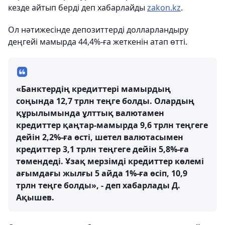
кезде айтып берді деп хабарлайды
zakon.kz
.
Ол нәтижесінде депозиттерді долларландыру
деңгейі мамырда 44,4%-ға жеткенін атап өтті.
«Банктердің кредиттері мамырдың
соңында 12,7 трлн теңге болды. Олардың
құрылымында ұлттық валютамен
кредиттер қаңтар-мамырда 9,6 трлн теңгеге
дейін 2,2%-ға өсті, шетел валютасымен
кредиттер 3,1 трлн теңгеге дейін 5,8%-ға
төмендеді. Ұзақ мерзімді кредиттер көлемі
ағымдағы жылғы 5 айда 1%-ға өсіп, 10,9
трлн теңге болды», - деп хабарлады Д.
Ақышев.