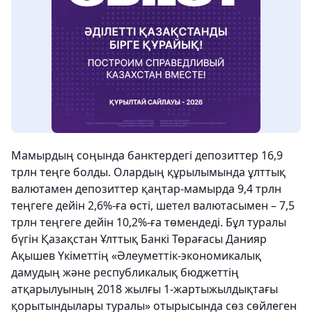
Мамырдың соңында банктердегі депозиттер 16,9
трлн теңге болды. Олардың құрылымында ұлттық
валютамен депозиттер қаңтар-мамырда 9,4 трлн
теңгеге дейін 2,6%-ға өсті, шетел валютасымен – 7,5
трлн теңгеге дейін 10,2%-ға төмендеді. Бұл туралы
бүгін Қазақстан Ұлттық Банкі Төрағасы Данияр
Ақышев Үкіметтің «Әлеуметтік-экономикалық
дамудың және республикалық бюджеттің
атқарылуының 2018 жылғы 1-жартыжылдықтағы
қорытындылары туралы» отырысында сөз сөйлеген