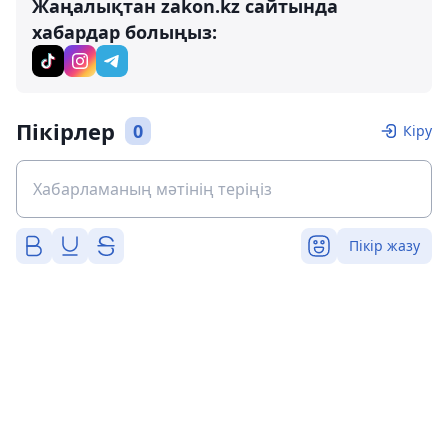
Жаңалықтан zakon.kz сайтында
хабардар болыңыз:
Пікірлер
0
Кіру
Пікір жазу