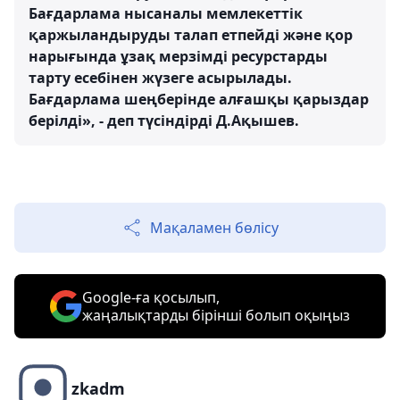
Бағдарлама нысаналы мемлекеттік
қаржыландыруды талап етпейді және қор
нарығында ұзақ мерзімді ресурстарды
тарту есебінен жүзеге асырылады.
Бағдарлама шеңберінде алғашқы қарыздар
берілді», - деп түсіндірді Д.Ақышев.
Мақаламен бөлісу
Google-ға қосылып,
жаңалықтарды бірінші болып оқыңыз
zkadm