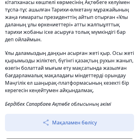
кітапханасы көшпелі көрмесінің Ақтөбеге келуімен
тұспа-тұс ашылған Тарихи-өлкетану мұражайының
жаңа ғимараты президенттің айтып отырған «Ұлы
даланың ұлы өркениеттері» атты жалпыұлттық
тарихи жобаны іске асыруға толық мүмкіндігі бар
деп ойлаймын.
Ұлы даламыздың даңқын асырған жеті қыр. Осы жеті
қырымызды жіліктеп, бүгінгі қазақтың рухын жанып,
өзегін болаттай мығым ету мақсатында жазылған
бағдарламалық мақаладағы міндеттерді орындау
Мәңгілік ел шаңырақ-платформасының кезекті бір
керегесін кеңейтумен айқындалмақ.
Бердібек Сапарбаев Ақтөбе облысының әкімі
Мақаламен бөлісу