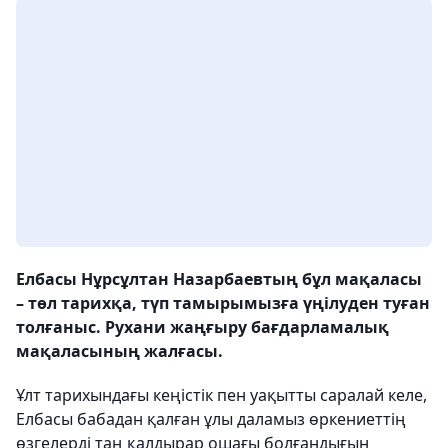
Елбасы Нұрсұлтан Назарбаевтың бұл мақаласы
– төл тарихқа, түп тамырымызға үңілуден туған
толғаныс. Рухани жаңғыру бағдарламалық
мақаласының жалғасы.
Ұлт тарихындағы кеңістік пен уақытты саралай келе,
Елбасы бабадан қалған ұлы даламыз өркениеттің
өзгелерді таң қалдырар ошағы болғандығын