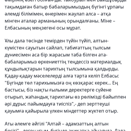
тақымдаған батыр бабаларымыздың бүгінгі ұрпағы
әлемді білімімен, өнерімен жаулап алса – атқа
мінген аталар арманының орындалғаны. Міне –
Елбасының меңзегені осы мұрат.
Ұлы дала төсінде темірден түйін түйіп, алтын-
күмістен сауытын сайлап, табиғаттың тылсым
дүниесімен аса бір жарасым таба білген ата-
бабаларымыз өркениеттің теңдессіз материалдық
құндылықтарын тарихтың тылсымына қалдырды.
Қадау-қадау мәселелерді алға тарта келіп Елбасы:
"Бүгінде төл тарихымызға оң көзқарас керек... Ең
бастысы, біз нақты ғылыми деректерге сүйене
отырып, жаһандық тарихтағы өз рөлімізді байыппен
әрі дұрыс пайымдауға тиіспіз",- деп зерттеуші
қауымға қайырыла үлкен міндеттер жүктеп отыр.
Аты әлемге әйгілі "Алтай – адамзаттың алтын
бесігі",- деген ұғым, бүгінде ақиқатқа айналуда. Дала