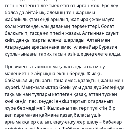
тегіннен тегін тілге тиек етіп отырған жоқ. Ерсілеу
болса да айтайық, әлемнің тең жарымы
жабайылықтан енді арылып, жапырақ жамылуға
қолы жеткенде, ұлы даланың перзенттері, болат
балқытып, тасқа әліппесін жазды. Алтыннан сауыт
киіп, даңқы жарты әлемді шарлады. Алтай мен
Атыраудың арасын ғана емес, ұланғайыр Еуразия
құрлығындағы тарих тасын өзінше дөңгелете алды.
Президент аталмыш мақаласында атқа міну
мәдениетіне айрықша екпін береді. Жылқы –
бабамыздың пырағы ғана емес, қазақтың жаны мен
жүрегі. Мыңжылдықтар бойы ұлы дала дүрбелеңінде
тақымынан тұлпары кетпеген қазақ, аттан түскен
күні көңілі пәс, кеудесі еңкіш тартып отарланып
жүре бермеді ме!? Жылқыны тек төрт түліктің бірі
деп қарамаған қаймана қазақ баласы үшін
арғымаққа ер салып, еңку-еңку жер шалу – бабалар
өмірінің өзегі болған-ды. Тайбурыл мен Байшұбарды