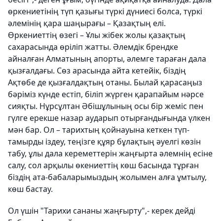
өркениетінің түп қазығы түркі дүниесі болса, түркі
әлемінің қара шаңырағы – Қазақтың елі.
Өркениеттің өзегі – Ұлы жібек жолы қазақтың
сахарасында өріліп жатты. Әлемдік брендке
айналған Алматының апорты, әлемге тараған дала
қызғалдағы. Сөз арасында айта кетейік, біздің
Ақтөбе де қызғалдақтың отаны. Былай қарасаңыз
бәріміз күнде естіп, біліп жүрген қарапайым нәрсе
сияқты. Нұрсұлтан Әбішұлының осы бір жеміс пен
гүлге ерекше назар аударып отырғандығында үлкен
мән бар. Ол – тарихтың қойнауына кеткен түп-
тамырды іздеу, теңізге құяр бұлақтың әуелгі көзін
табу, ұлы дала кереметтерін жаңғырта әлемнің есіне
салу, сол арқылы өкениеттің көш басында тұрған
біздің ата-бабаларымыздың жолымен алға ұмтылу,
көш бастау.
Ол үшін "Тарихи сананы жаңғырту",- керек дейді