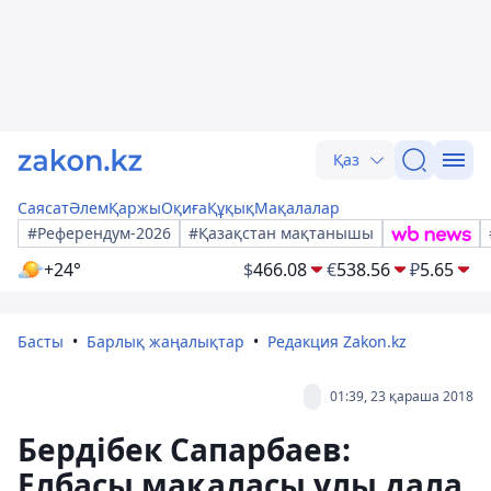
Қаз
Саясат
Әлем
Қаржы
Оқиға
Құқық
Мақалалар
#Референдум-2026
#Қазақстан мақтанышы
+24°
$
466.08
€
538.56
₽
5.65
Басты
Барлық жаңалықтар
Редакция Zakon.kz
01:39, 23 қараша 2018
Бердібек Сапарбаев:
Елбасы мақаласы ұлы дала