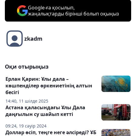
Google-ға қосылып,
жаңалықтарды бірінші болып оқыңыз
zkadm
Оқи отырыңыз
Ерлан Қарин: Ұлы дала –
көшпенділер өркениетінің алтын
бесігі
14:40, 11 шілде 2025
Астана қаласындағы Ұлы Дала
даңғылын су шайып кетті
09:24, 19 сәуір 2024
Доллар өсіп, теңге неге әлсіреді? ҰБ