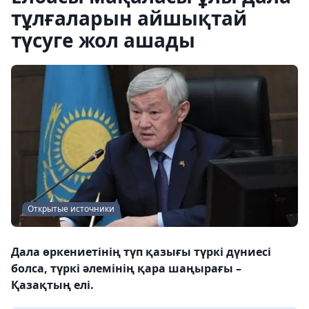
тұлғаларын айшықтай
түсуге жол ашады
Открытые источники
Дала өркениетінің түп қазығы түркі дүниесі
болса, түркі әлемінің қара шаңырағы –
Қазақтың елі.