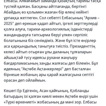
Елбасы. Алмағайып заманда қазақтың тарихы тасқа
түспей қалған. Басқаны айтпағанда, бертінгі
Абайдың өз қолымен жазған бір өлеңі кейінгі
ұрпаққа жетпеген. Сол себепті Елбасының "Архив –
2025" деп ерекше қадап айтып, іргелі зерттеулерді
қолға алуға, тарихи-археологиялық ізденістерді
жандандыруға тапсырма беруі үлкен серпіліс
болатынына біз сенімдіміз. Және бұл істе өңірлер
аса қарқындылық танытуға тиіспіз. Президенттің
келесі айтып отырған ұлы даланың тұлғаларын
айшықтай түсу идеясы рухани жаңғыру
бағдарламасының заңды жалғасы деп білемін. Бұл
идеяның "Ақтөбе Ақтанкерлері" деп басталған
бірнеше жобаның ары қарай жалғасуына септігі
орасан деп ойлаймын.
Кешегі Ер Едігенің, Асан қайғының, Қобланды
батырдың ізі қалған киелі мекен Ақтөбе өңірі үшін
«Түркі өркениеті» жобасының да мәні зор. Елбасы