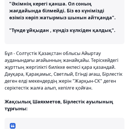
"Әкімнің керегі қанша. Ол соның
жағдайында білмейді. Біз өз күнімізді
өзіміз көріп жатырмыз шынын айтқанда".
"Түнде ұйқыдан , күндіз күлкіден қалдық".
Бұл - Солтүстік Қазақстан облысы Айыртау
ауданындағы ағайынның жанайқайы. Теріскейдегі
жұрттың жергілікті билікке өкпесі қара қазандай.
Дәуқара, Қарақамыс, Светлый, Егінді ағаш, Бірлестік
деген елді мекендердің жерін "Жарқын-СК" деген
серіктестік жалға алып, кепілге қойған.
Жақсылық Шаяхметов, Бірлестік ауылының
тұрғыны: