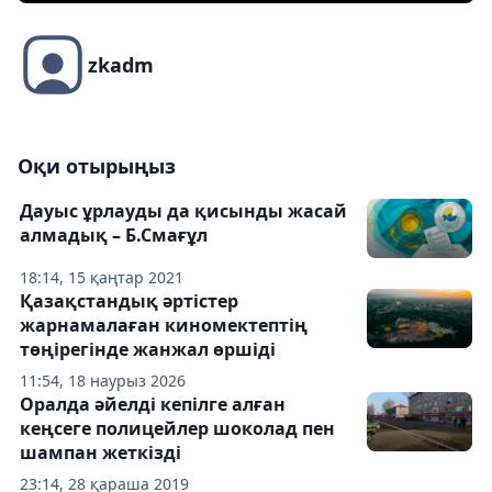
zkadm
Оқи отырыңыз
Дауыс ұрлауды да қисынды жасай
алмадық – Б.Смағұл
18:14, 15 қаңтар 2021
Қазақстандық әртістер
жарнамалаған киномектептің
төңірегінде жанжал өршіді
11:54, 18 наурыз 2026
Оралда әйелді кепілге алған
кеңсеге полицейлер шоколад пен
шампан жеткізді
23:14, 28 қараша 2019