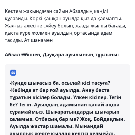
Көктем жақындаған сайын Абзалдың көңілі
құлазиды. Көркі қашқан ауылда қыз да қалмапты.
Жалғыз әжесіне сүйеу болып, жазда жылқы бағады,
қыста күре жолмен ауылдың ортасында адам
тасиды. Ат шанамен
Абзал Әбішев, Дәуқара ауылының тұрғыны:
-Күнде шығасыз ба, осылай кісі тасуға?
-Көбінде ат бар ғой ауылда. Анау баста
тұратын кісілер болады. Үлкен кісілер. Тегін
бе? Тегін. Ауылдың адамынан қалай ақша
сұрамаймыз. Шығаратындарды шығарып
саламыз. Отбасың бар ма? Жоқ. Бойдақпын.
Ауылда жастар шамалы. Мынандай
ауылдық жерге қыздар келгісі келмейді.