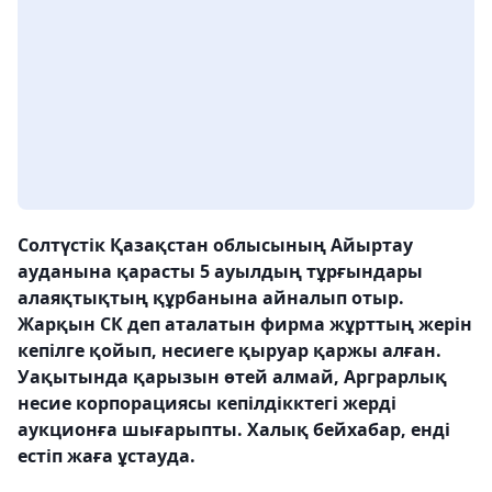
Солтүстік Қазақстан облысының Айыртау
ауданына қарасты 5 ауылдың тұрғындары
алаяқтықтың құрбанына айналып отыр.
Жарқын СК деп аталатын фирма жұрттың жерін
кепілге қойып, несиеге қыруар қаржы алған.
Уақытында қарызын өтей алмай, Арграрлық
несие корпорациясы кепілдікктегі жерді
аукционға шығарыпты. Халық бейхабар, енді
естіп жаға ұстауда.