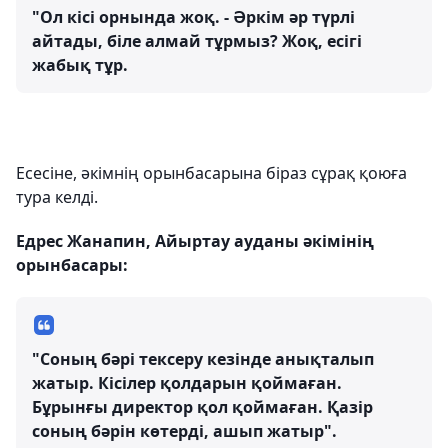
"Ол кісі орнында жоқ. - Әркім әр түрлі
айтады, біле алмай тұрмыз? Жоқ, есігі
жабық тұр.
Есесіне, әкімнің орынбасарына біраз сұрақ қоюға
тура келді.
Едрес Жанапин, Айыртау ауданы әкімінің
орынбасары:
"Соның бәрі тексеру кезінде анықталып
жатыр. Кісілер қолдарын қоймаған.
Бұрынғы директор қол қоймаған. Қазір
соның бәрін көтерді, ашып жатыр".