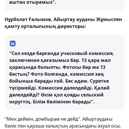
аштан отырамыз".
Нұрболат Ғалымов, Айыртау ауданы Жұмыспен
қамту орталығының директоры:
"Сол кезде барғанда учасковый комиссия,
заключение қағазымыз бар. 13 қара мал
қорасында болыпты. Фотосы бар ма 13
бастың? Фото болғанда, комиссия заң
бойынша барады ғой. Бес адам. Суретке
түсірмейді. Комиссия дәлелдейді. Қалай
дәлелдейді? Әкім қол қояды сельский
округтің. Білім бөлімінен барады".
"Мен деймін, домбырам не дейд". Айыртаудағы
билік пен қараша халықтың арасындағы ахуал осы.