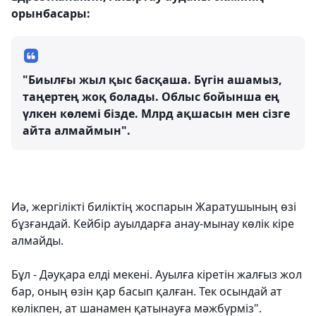
орынбасары:
"Биылғы жыл қыс басқаша. Бүгін ашамыз,
таңертең жоқ болады. Облыс бойынша ең
үлкен көлемі бізде. Млрд ақшасын мен сізге
айта алмаймын".
Иә, жергілікті биліктің жоспарын Жаратушының өзі
бұзғандай. Кейбір ауылдарға анау-мынау көлік кіре
алмайды.
Бұл - Дәуқара елді мекені. Ауылға кіретін жалғыз жол
бар, оның өзін қар басып қалған. Тек осындай ат
көлікпен, ат шанамен қатынауға мәжбүрміз".