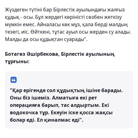
Жүздеген түтіні бар Бірлестік ауылындағы жалғыз
құдық - осы. Бұл жердегі көріністі сөзбен жеткізу
мүмкін емес. Айналасы көк мұз, қала берді малдың
тезегі, иіс. Өйткені, тұтас ауыл осы жерден су алады.
Малды да осы құдықтан суарады".
Ботагөз Әшірбекова, Бірлестік ауылының
тұрғыны:
"Қар ерігенде сол құдықтың ішіне барады.
Оны біз ішеміз. Алматыға екі рет
операцияға барып, тас алдыртым. Екі
водокочка тұр. Екеуін іске қосса жақсы
болар еді. Ел қиналмас еді".