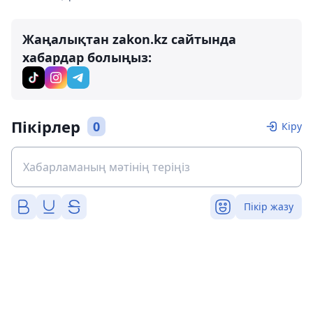
Жаңалықтан zakon.kz сайтында
хабардар болыңыз:
Пікірлер
0
Кіру
Пікір жазу