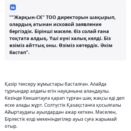
""Жарқын-СК" ТОО директорын шақырып,
олардың атынан исковой заявление
бергіздік. Бірінші мәселе. біз солай ғана
тоқтата алдық. Үші күні халық келді. Біз
өзіміз айттық оны. Өзіміз көтердік. Әкім
бастап".
Қазір тексеру жұмыстары басталған. Алайда
тұрғындар алдағы егін науқанына алаңдаулы.
Кезінде Көкшетауға қарап тұрған шақ жақсы еді деп
еске алады жұрт. Солтүстік Қазақстанға қосылғалы
Айыртаудағы ауылдардан ажар кеткен. Мәселен,
Бірлестік елді мекеніндегілер ауыз суға жарымай
отыр.