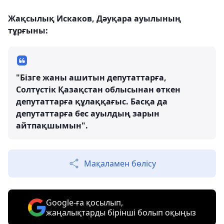
Жақсылық Искаков, Дәуқара ауылының
тұрғыны:
"Бізге жаны ашитын депутаттарға,
Солтүстік Қазақстан облысынан өткен
депутаттарға құлаққағыс. Басқа да
депутаттарға бес ауылдың зарын
айтпақшымын".
Мақаламен бөлісу
Google-ға қосылып,
жаңалықтарды бірінші болып оқыңыз