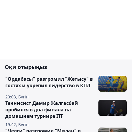
Оқи отырыңыз
"Ордабасы" разгромил "Жетысу" в
гостях и укрепил лидерство в КПЛ
20:03, Бүгін
Теннисист Дамир Жалгасбай
пробился в два финала на
домашнем турнире ITF
19:42, Бүгін
"Челси" разгромил "Милан" в