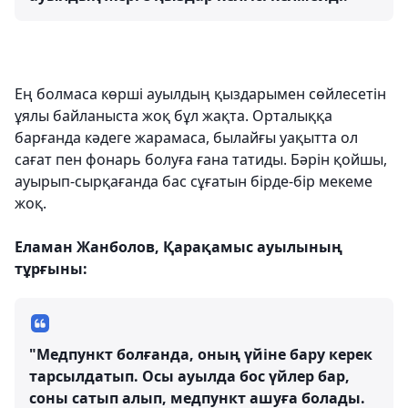
Ең болмаса көрші ауылдың қыздарымен сөйлесетін
ұялы байланыста жоқ бұл жақта. Орталыққа
барғанда кәдеге жарамаса, былайғы уақытта ол
сағат пен фонарь болуға ғана татиды. Бәрін қойшы,
ауырып-сырқағанда бас сұғатын бірде-бір мекеме
жоқ.
Еламан Жанболов, Қарақамыс ауылының
тұрғыны:
"Медпункт болғанда, оның үйіне бару керек
тарсылдатып. Осы ауылда бос үйлер бар,
соны сатып алып, медпункт ашуға болады.