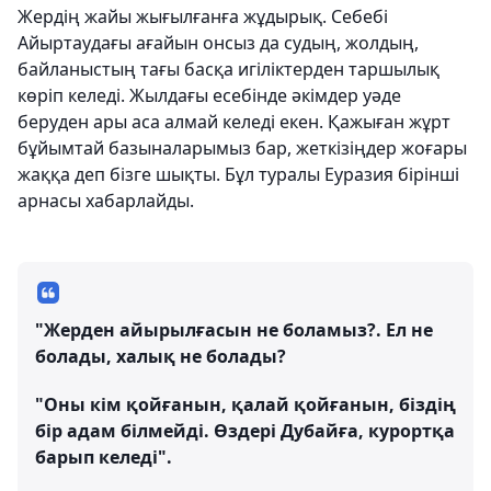
Жердің жайы жығылғанға жұдырық. Себебі
Айыртаудағы ағайын онсыз да судың, жолдың,
байланыстың тағы басқа игіліктерден таршылық
көріп келеді. Жылдағы есебінде әкімдер уәде
беруден ары аса алмай келеді екен. Қажыған жұрт
бұйымтай базыналарымыз бар, жеткізіңдер жоғары
жаққа деп бізге шықты. Бұл туралы Еуразия бірінші
арнасы хабарлайды.
"Жерден айырылғасын не боламыз?. Ел не
болады, халық не болады?
"Оны кім қойғанын, қалай қойғанын, біздің
бір адам білмейді. Өздері Дубайға, курортқа
барып келеді".