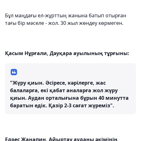
Бұл маңдағы ел-жұрттың жанына батып отырған
тағы бір мәселе - жол. 30 жыл жөндеу көрмеген.
Қасым Нұрғали, Дәуқара ауылының тұрғыны:
"Жүру қиын. Әсіресе, кәрілерге, жас
балаларға, екі қабат аналарға жол жүру
қиын. Аудан орталығына бұрын 40 минутта
баратын едік. Қазір 2-3 сағат жүреміз".
Едрес Жанапин, Айыртау ауданы әкімінің