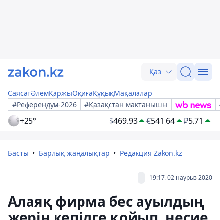
Қаз
Саясат
Әлем
Қаржы
Оқиға
Құқық
Мақалалар
#Референдум-2026
#Қазақстан мақтанышы
+25°
$
469.93
€
541.64
₽
5.71
Басты
Барлық жаңалықтар
Редакция Zakon.kz
19:17, 02 наурыз 2020
Алаяқ фирма бес ауылдың
жерін кепілге қойып, несие