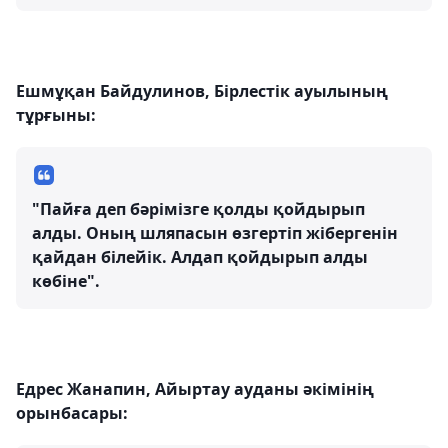
Ешмұқан Байдулинов, Бірлестік ауылының
тұрғыны:
"Пайға деп бәрімізге қолды қойдырып
алды. Оның шляпасын өзгертіп жібергенін
қайдан білейік. Алдап қойдырып алды
көбіне".
Едрес Жанапин, Айыртау ауданы әкімінің
орынбасары: