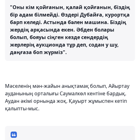
"Оны кім қойғанын, қалай қойғанын, біздің
бір адам білмейді. Өздері Дубайға, курортқа
барп келеді. Астында бәлен машина. Біздің
жердің арқасында екен. Әбден болары
болып, бояуы сіңген кезде сендердің
жерлерің аукционда тұр деп, содан у шу,
даңғаза боп жүрміз".
Мәселенің мән-жайын анықтамақ болып, Айыртау
ауданының орталығы Саумалкөл кентіне бардық.
Аудан әкімі орнында жоқ. Қауырт жұмыспен кетіп
қалыпты-мыс.