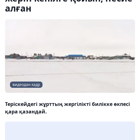
алған
видеодан кадр
Теріскейдегі жұрттың жергілікті билікке өкпесі
қара қазандай.