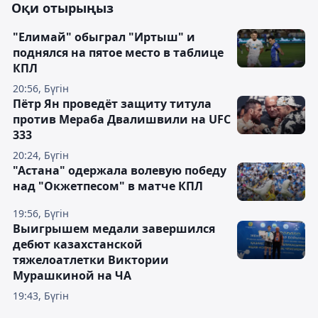
Оқи отырыңыз
"Елимай" обыграл "Иртыш" и
поднялся на пятое место в таблице
КПЛ
20:56, Бүгін
Пётр Ян проведёт защиту титула
против Мераба Двалишвили на UFC
333
20:24, Бүгін
"Астана" одержала волевую победу
над "Окжетпесом" в матче КПЛ
19:56, Бүгін
Выигрышем медали завершился
дебют казахстанской
тяжелоатлетки Виктории
Мурашкиной на ЧА
19:43, Бүгін