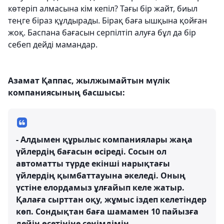
көтеріп алмасына кім кепіл? Тағы бір жайт, биыл
теңге біраз құлдырады. Бірақ баға ышқына қойған
жоқ. Баспана бағасын серпілтіп алуға бұл да бір
себеп дейді мамандар.
Азамат Қаппас, жылжымайтын мүлік
компаниясының басшысы:
- Алдымен құрылыс компаниялары жаңа
үйлердің бағасын өсіреді. Сосын ол
автоматты түрде екінші нарықтағы
үйлердің қымбаттауына әкеледі. Оның
үстіне елордамыз ұлғайып келе жатыр.
Қалаға сырттан оқу, жұмыс іздеп келетіндер
көп. Сондықтан баға шамамен 10 пайызға
дейін өсетініне сенімдімін.