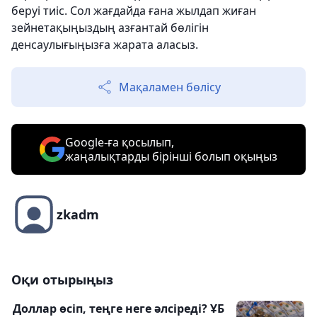
беруі тиіс. Сол жағдайда ғана жылдап жиған
зейнетақыңыздың азғантай бөлігін
денсаулығыңызға жарата аласыз.
Мақаламен бөлісу
Google-ға қосылып,
жаңалықтарды бірінші болып оқыңыз
zkadm
Оқи отырыңыз
Доллар өсіп, теңге неге әлсіреді? ҰБ