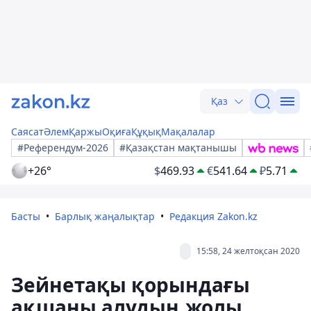
Қаз
Саясат
Әлем
Қаржы
Оқиға
Құқық
Мақалалар
#Референдум-2026
#Қазақстан мақтанышы
+26°
$
469.93
€
541.64
₽
5.71
Басты
Барлық жаңалықтар
Редакция Zakon.kz
15:58, 24 желтоқсан 2020
Зейнетақы қорындағы
ақшаны алудың жолы