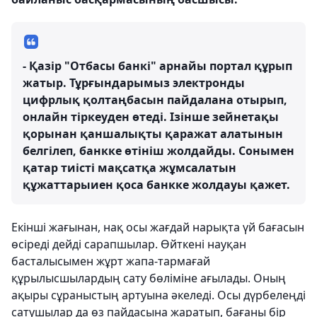
- Қазір "Отбасы банкі" арнайы портал құрып
жатыр. Тұрғындарымыз электронды
цифрлық қолтаңбасын пайдалана отырып,
онлайн тіркеуден өтеді. Ізінше зейнетақы
қорынан қаншалықты қаражат алатынын
белгілеп, банкке өтініш жолдайды. Сонымен
қатар тиісті мақсатқа жұмсалатын
құжаттарыиен қоса банкке жолдауы қажет.
Екінші жағынан, нақ осы жағдай нарықта үй бағасын
өсіреді дейді сарапшылар. Өйткені науқан
басталысымен жұрт жапа-тармағай
құрылысшылардың сату бөліміне ағылады. Оның
ақыры сұраныстың артуына әкеледі. Осы дүрбелеңді
сатушылар да өз пайдасына жаратып, бағаны бір