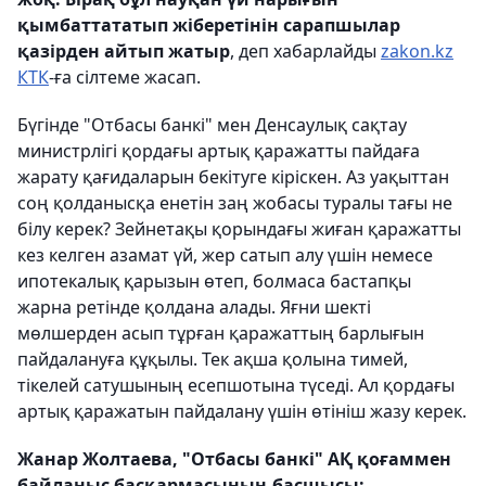
қымбаттататып жіберетінін сарапшылар
қазірден айтып жатыр
, деп хабарлайды
zakon.kz
КТК
-ға сілтеме жасап.
Бүгінде "Отбасы банкі" мен Денсаулық сақтау
министрлігі қордағы артық қаражатты пайдаға
жарату қағидаларын бекітуге кіріскен. Аз уақыттан
соң қолданысқа енетін заң жобасы туралы тағы не
білу керек? Зейнетақы қорындағы жиған қаражатты
кез келген азамат үй, жер сатып алу үшін немесе
ипотекалық қарызын өтеп, болмаса бастапқы
жарна ретінде қолдана алады. Яғни шекті
мөлшерден асып тұрған қаражаттың барлығын
пайдалануға құқылы. Тек ақша қолына тимей,
тікелей сатушының есепшотына түседі. Ал қордағы
артық қаражатын пайдалану үшін өтініш жазу керек.
Жанар Жолтаева, "Отбасы банкі" АҚ қоғаммен
байланыс басқармасының басшысы: