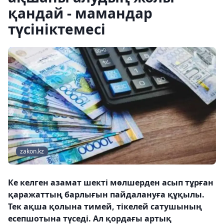
қандай - мамандар
түсініктемесі
zakon.kz
Ке келген азамат шекті мөлшерден асып тұрған
қаражаттың барлығын пайдалануға құқылы.
Тек ақша қолына тимей, тікелей сатушының
есепшотына түседі. Ал қордағы артық