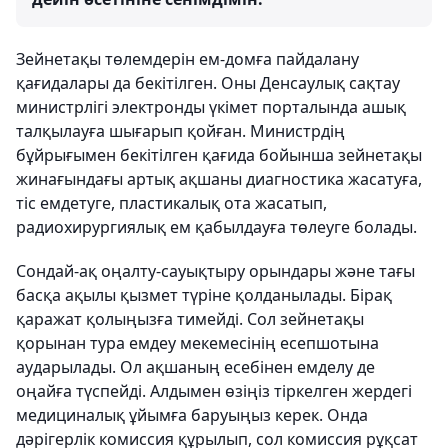
Зейнетақы төлемдерін ем-домға пайдалану
қағидалары да бекітілген. Оны Денсаулық сақтау
министрлігі электронды үкімет порталында ашық
талқылауға шығарып қойған. Министрдің
бұйрығымен бекітілген қағида бойынша зейнетақы
жинағындағы артық ақшаны диагностика жасатуға,
тіс емдетуге, пластикалық ота жасатып,
радиохирургиялық ем қабылдауға төлеуге болады.
Сондай-ақ оңалту-сауықтыру орындары және тағы
басқа ақылы қызмет түріне қолданылады. Бірақ
қаражат қолыңызға тимейді. Сол зейнетақы
қорынан тура емдеу мекемесінің есепшотына
аударылады. Ол ақшаның есебінен емделу де
оңайға түспейді. Алдымен өзіңіз тіркелген жердегі
медициналық ұйымға баруыңыз керек. Онда
дәрігерлік комиссия құрылып, сол комиссия рұқсат