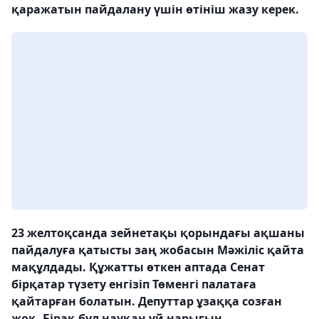
қаражатын пайдалану үшін өтініш жазу керек.
23 желтоқсанда зейнетақы қорындағы ақшаны
пайдалуға қатысты заң жобасын Мәжіліс қайта
мақұлдады. Құжатты өткен аптада Сенат
бірқатар түзету енгізіп Төменгі палатаға
қайтарған болатын. Депуттар ұзаққа созған
жоқ. Бірақ бұл науқан үй нарығын