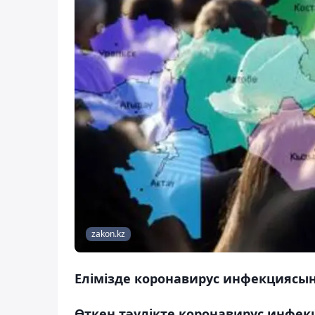
zakon.kz
Елімізде коронавирус инфекциясын
Өткен тәулікте коронавирус инфек