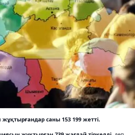
 жұқтырғандар саны 153 199 жетті.
циясын жұқтырған 739 жағдай тіркелді,
деп