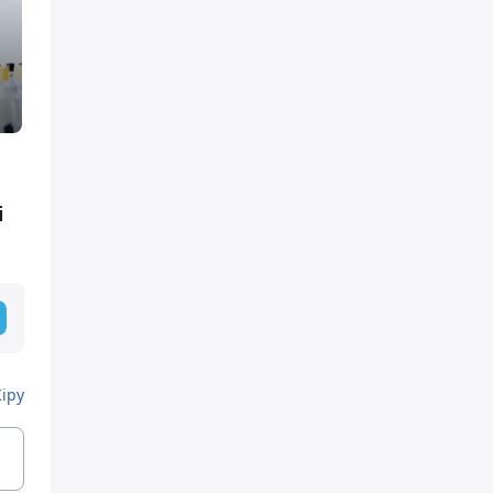
і
Кіру