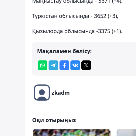
Маңғыстау облысында - 3671 (+4),
Түркістан облысында - 3652 (+3),
Қызылорда облысында -3375 (+1).
Мақаламен бөлісу:
zkadm
Оқи отырыңыз