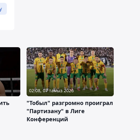
у
02:08, 07 тамыз 2026
ить
"Тобыл" разгромно проиграл
"Партизану" в Лиге
Конференций