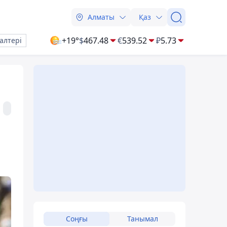
Алматы
Қаз
+19°
$
467.48
€
539.52
₽
5.73
алтері
Соңғы
Танымал