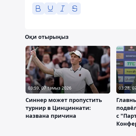
Оқи отырыңыз
03:59, 07 тамыз 2026
03:28, 
Синнер может пропустить
Главны
турнир в Цинциннати:
подвёл
названа причина
с "Пар
Конфе