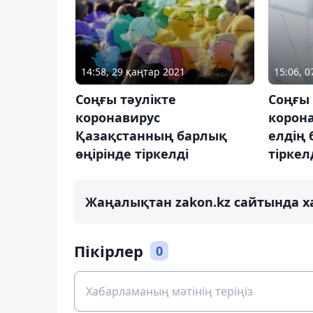
14:58, 29 қаңтар 2021
15:06, 
Соңғы тәулікте
Соңғы 
коронавирус
корон
Қазақстанның барлық
елдің 
өңірінде тіркелді
тіркел
Жаңалықтан zakon.kz сайтында х
Пікірлер
0