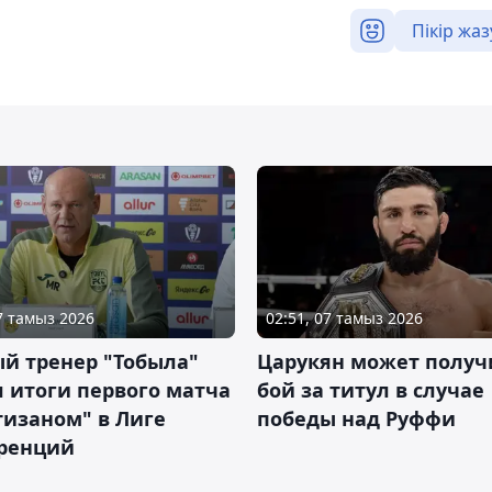
Пікір жаз
07 тамыз 2026
02:51, 07 тамыз 2026
й тренер "Тобыла"
Царукян может получ
 итоги первого матча
бой за титул в случае
тизаном" в Лиге
победы над Руффи
ренций