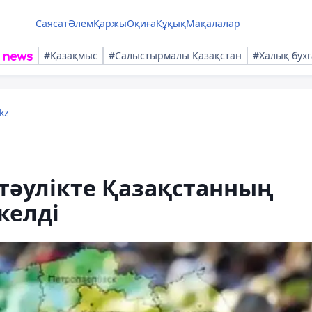
Саясат
Әлем
Қаржы
Оқиға
Құқық
Мақалалар
#Қазақмыс
#Салыстырмалы Қазақстан
#Халық бухг
kz
тәулікте Қазақстанның
келді