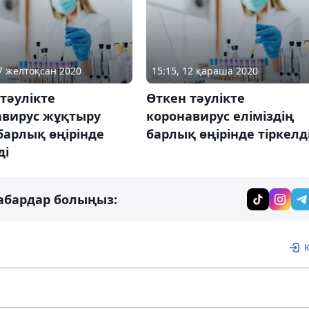
07 желтоқсан 2020
15:15, 12 қараша 2020
тәулікте
Өткен тәулікте
авирус жұқтыру
коронавирус еліміздің
барлық өңірінде
барлық өңірінде тіркелд
ді
абардар болыңыз: