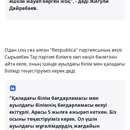
ешкім жауап берген жоқ", - деді Жигули
Дайрабаев.
Одан соң сөз алған "Respublica" партиясының өкілі
Сырымбек Тау партия білімге көп көңіл бөлетінін
айта келе, оның ішінде ауылдағы білім мен қаладағы
білімді теңестіруіміз керек деді.
"Қаладағы білім бағдарламасы мен
ауылдағы білімнің бағдарламасы екеуі
екітүрлі. Арасы 5 жылға ажырап кеткен. Біз
осыны теңестіруіміз керек. Ол үшін
ауылдағы мұғалімдердің жағдайын