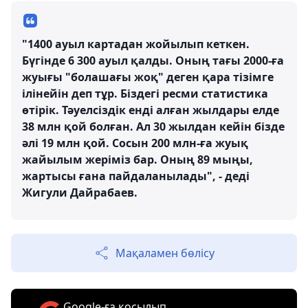
"1400 ауыл картадан жойылып кеткен.
Бүгінде 6 300 ауыл қалды. Оның тағы 2000-ға
жуығы "болашағы жоқ" деген қара тізімге
ілінейін деп тұр. Біздегі ресми статистика
өтірік. Тәуелсіздік енді алған жылдары елде
38 млн қой болған. Ал 30 жылдан кейін бізде
әлі 19 млн қой. Сосын 200 млн-ға жуық
жайылым жеріміз бар. Оның 89 мыңы,
жартысы ғана пайдаланылады", - деді
Жигули Дайрабаев.
Мақаламен бөлісу
Google-ға қосылып,