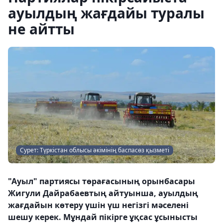
ауылдың жағдайы туралы
не айтты
Сурет: Түркістан облысы әкімінің баспасөз қызметі
"Ауыл" партиясы төрағасының орынбасары
Жигули Дайрабаевтың айтуынша, ауылдың
жағдайын көтеру үшін үш негізгі мәселені
шешу керек. Мұндай пікірге ұқсас ұсынысты