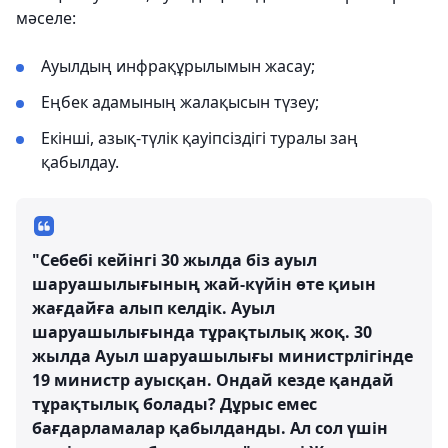
мәселе:
Ауылдың инфрақұрылымын жасау;
Еңбек адамының жалақысын түзеу;
Екінші, азық-түлік қауіпсіздігі туралы заң
қабылдау.
"Себебі кейінгі 30 жылда біз ауыл
шаруашылығының жай-күйін өте қиын
жағдайға алып келдік. Ауыл
шаруашылығында тұрақтылық жоқ. 30
жылда Ауыл шаруашылығы министрлігінде
19 министр ауысқан. Ондай кезде қандай
тұрақтылық болады? Дұрыс емес
бағдарламалар қабылданды. Ал сол үшін