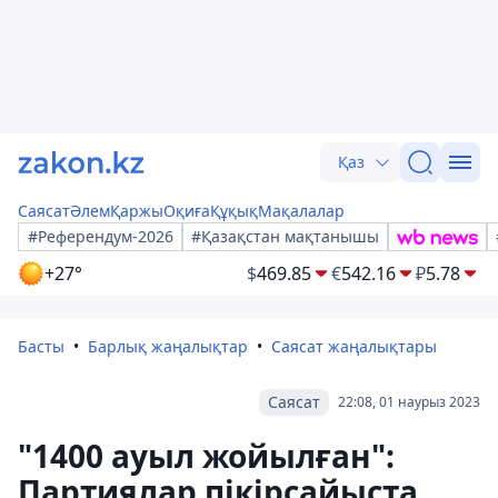
Қаз
Саясат
Әлем
Қаржы
Оқиға
Құқық
Мақалалар
#Референдум-2026
#Қазақстан мақтанышы
+27°
$
469.85
€
542.16
₽
5.78
Басты
Барлық жаңалықтар
Саясат жаңалықтары
Саясат
22:08, 01 наурыз 2023
"1400 ауыл жойылған":
Партиялар пікірсайыста