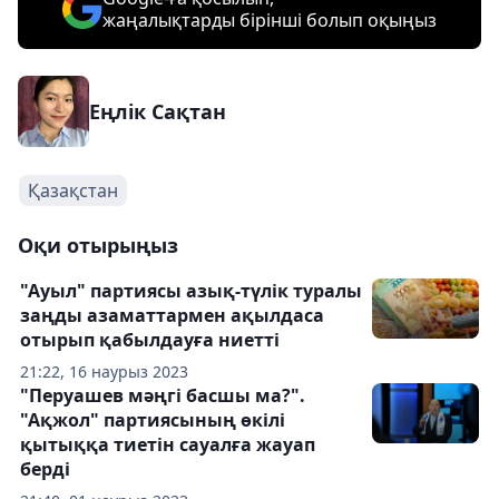
жаңалықтарды бірінші болып оқыңыз
Еңлік Сақтан
Қазақстан
Оқи отырыңыз
"Ауыл" партиясы азық-түлік туралы
заңды азаматтармен ақылдаса
отырып қабылдауға ниетті
21:22, 16 наурыз 2023
"Перуашев мәңгі басшы ма?".
"Ақжол" партиясының өкілі
қытыққа тиетін сауалға жауап
берді