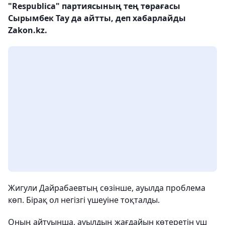
"Respublica" партиясының тең төрағасы
Сырымбек Тау да айтты, деп хабарлайды
Zakon.kz.
Жигули Дайрабаевтың сөзінше, ауылда проблема
көп. Бірақ ол негізгі үшеуіне тоқталды.
Оның айтуынша, ауылдың жағдайын көтеретін үш