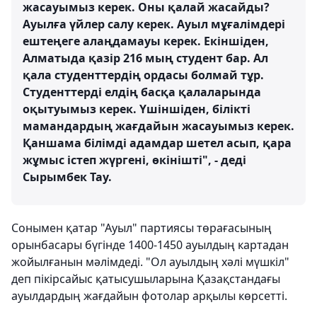
жасауымыз керек. Оны қалай жасайды?
Ауылға үйлер салу керек. Ауыл мұғалімдері
ештеңеге алаңдамауы керек. Екіншіден,
Алматыда қазір 216 мың студент бар. Ал
қала студенттердің ордасы болмай тұр.
Студенттерді елдің басқа қалаларында
оқытуымыз керек. Үшіншіден, білікті
мамандардың жағдайын жасауымыз керек.
Қаншама білімді адамдар шетел асып, қара
жұмыс істеп жүргені, өкінішті", - деді
Сырымбек Тау.
Сонымен қатар "Ауыл" партиясы төрағасының
орынбасары бүгінде 1400-1450 ауылдың картадан
жойылғанын мәлімдеді. "Ол ауылдың хәлі мүшкіл"
деп пікірсайыс қатысушыларына Қазақстандағы
ауылдардың жағдайын фотолар арқылы көрсетті.