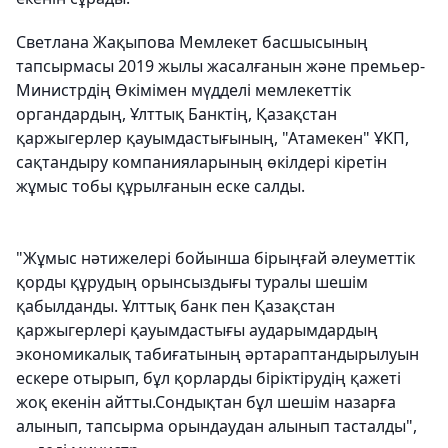
Светлана Жақыпова Мемлекет басшысының
тапсырмасы 2019 жылы жасалғанын және премьер-
Министрдің Өкімімен мүдделі мемлекеттік
органдардың, Ұлттық Банктің, Қазақстан
қаржыгерлер қауымдастығының, "Атамекен" ҰКП,
сақтандыру компанияларының өкілдері кіретін
жұмыс тобы құрылғанын еске салды.
"Жұмыс нәтижелері бойынша бірыңғай әлеуметтік
қорды құрудың орынсыздығы туралы шешім
қабылданды. Ұлттық банк пен Қазақстан
қаржыгерлері қауымдастығы аударымдардың
экономикалық табиғатының әртараптандырылуын
ескере отырып, бұл қорларды біріктірудің қажеті
жоқ екенін айтты.Сондықтан бұл шешім назарға
алынып, тапсырма орындаудан алынып тасталды",