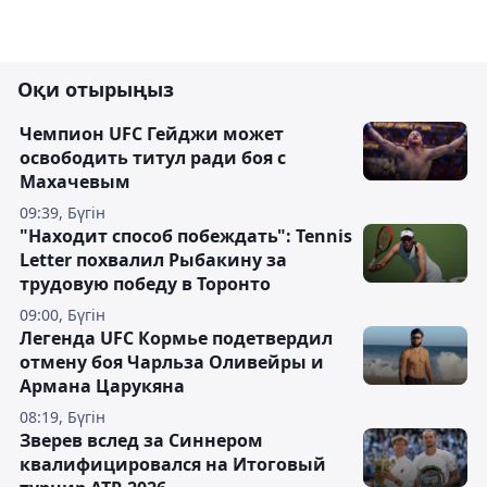
Оқи отырыңыз
Чемпион UFC Гейджи может
освободить титул ради боя с
Махачевым
09:39, Бүгін
"Находит способ побеждать": Tennis
Letter похвалил Рыбакину за
трудовую победу в Торонто
09:00, Бүгін
Легенда UFC Кормье подетвердил
отмену боя Чарльза Оливейры и
Армана Царукяна
08:19, Бүгін
Зверев вслед за Синнером
квалифицировался на Итоговый