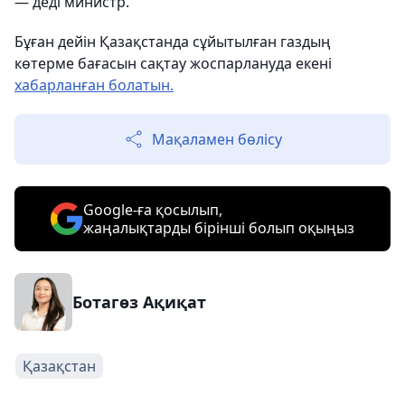
— деді министр.
Бұған дейін Қазақстанда сұйытылған газдың
көтерме бағасын сақтау жоспарлануда екені
хабарланған болатын.
Мақаламен бөлісу
Google-ға қосылып,
жаңалықтарды бірінші болып оқыңыз
Ботагөз Ақиқат
Қазақстан