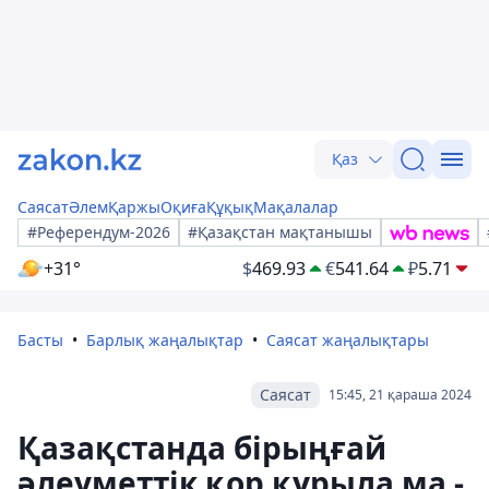
Қаз
Саясат
Әлем
Қаржы
Оқиға
Құқық
Мақалалар
#Референдум-2026
#Қазақстан мақтанышы
+31°
$
469.93
€
541.64
₽
5.71
Басты
Барлық жаңалықтар
Саясат жаңалықтары
Саясат
15:45, 21 қараша 2024
Қазақстанда бірыңғай
әлеуметтік қор құрыла ма -