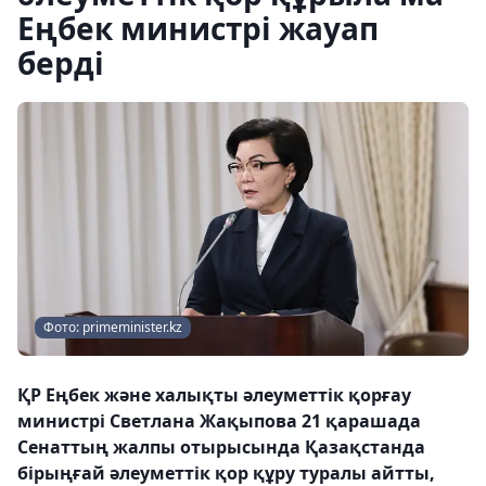
Еңбек министрі жауап
берді
Фото: primeminister.kz
ҚР Еңбек және халықты әлеуметтік қорғау
министрі Светлана Жақыпова 21 қарашада
Сенаттың жалпы отырысында Қазақстанда
бірыңғай әлеуметтік қор құру туралы айтты,