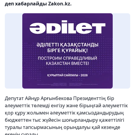
деп хабарлайды Zakon.kz.
Депутат Айнұр Арғынбекова Президенттің бір
әлеуметтік төлемді енгізу және бірыңғай әлеуметтік
қор құру жолымен әлеуметтік қамсыздандырудың
бюджеттен тыс жүйесін шоғырландыру қажеттілігі
туралы тапсырмасының орындалуы қай кезеңде
екенін сұрады.