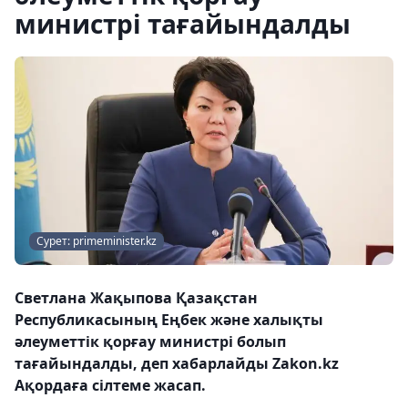
министрі тағайындалды
Сурет: primeminister.kz
Светлана Жақыпова Қазақстан
Республикасының Еңбек және халықты
әлеуметтік қорғау министрі болып
тағайындалды, деп хабарлайды Zakon.kz
Ақордаға сілтеме жасап.