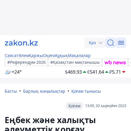
Қаз
Саясат
Әлем
Қаржы
Оқиға
Құқық
Мақалалар
#Референдум-2026
#Қазақстан мақтанышы
+24°
$
469.93
€
541.64
₽
5.71
Басты
Барлық жаңалықтар
Қоғам тынысы
Қоғам
13:00, 02 қыркүйек 2023
Еңбек және халықты
әлеуметтік қорғау