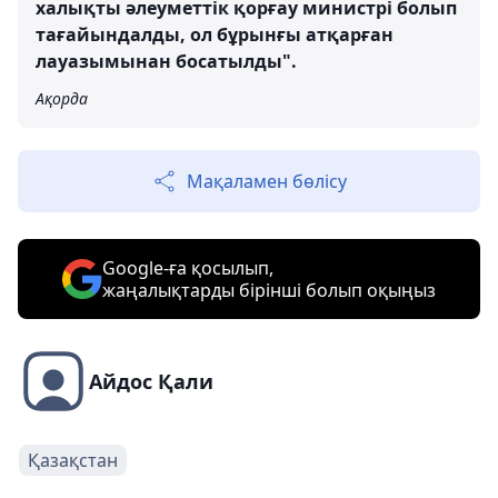
халықты әлеуметтік қорғау министрі болып
тағайындалды, ол бұрынғы атқарған
лауазымынан босатылды".
Ақорда
Мақаламен бөлісу
Google-ға қосылып,
жаңалықтарды бірінші болып оқыңыз
Айдос Қали
Қазақстан