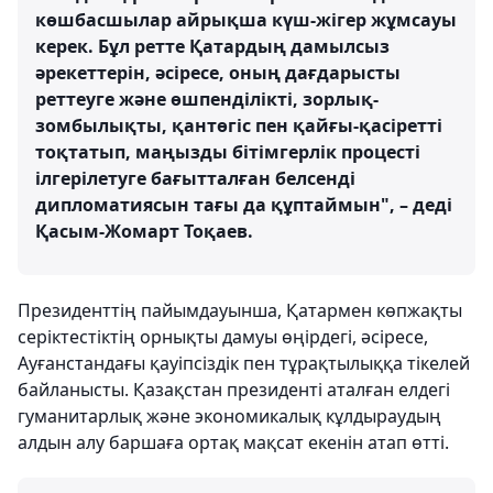
көшбасшылар айрықша күш-жігер жұмсауы
керек. Бұл ретте Қатардың дамылсыз
әрекеттерін, әсіресе, оның дағдарысты
реттеуге және өшпенділікті, зорлық-
зомбылықты, қантөгіс пен қайғы-қасіретті
тоқтатып, маңызды бітімгерлік процесті
ілгерілетуге бағытталған белсенді
дипломатиясын тағы да құптаймын", – деді
Қасым-Жомарт Тоқаев.
Президенттің пайымдауынша, Қатармен көпжақты
серіктестіктің орнықты дамуы өңірдегі, әсіресе,
Ауғанстандағы қауіпсіздік пен тұрақтылыққа тікелей
байланысты. Қазақстан президенті аталған елдегі
гуманитарлық және экономикалық кұлдыраудың
алдын алу баршаға ортақ мақсат екенін атап өтті.