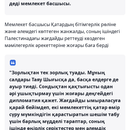
деді мемлекет басшысы.
Мемлекет басшысы Қатардың бітімгерлік рөліне
және әлемдегі көптеген жанжалды, соның ішіндегі
Палестинадағы жағдайды реттеуді көздеген
мәмілегерлік әрекеттеріне жоғары баға берді
"Зорлықтан тек зорлық туады. Мұның
салдары Таяу Шығысқа да, басқа елдерге де
ауыр тиеді. Сондықтан қақтығысты одан
әрі ушықтырмау үшін жоғары деңгейдегі
дипломатия қажет. Жағдайды ымыраласуға
қарай бейімдеп, екі мемлекеттің қатар өмір
сүру мүмкіндігін қарастыратын шешім табу
үшін барлық мүдделі тараптар, соның
ішінде өңірлік серіктестер мен әлемдік