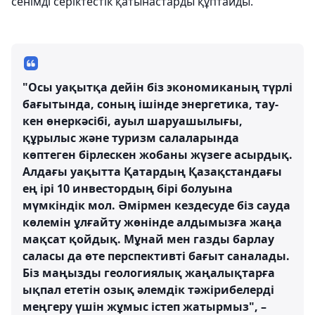
сенімді серіктестік қатынастарды құптайды.
"Осы уақытқа дейін біз экономиканың түрлі
бағытында, соның ішінде энергетика, тау-
кен өнеркәсібі, ауыл шаруашылығы,
құрылыс және туризм салаларында
көптеген бірлескен жобаны жүзеге асырдық.
Алдағы уақытта Қатардың Қазақстандағы
ең ірі 10 инвестордың бірі болуына
мүмкіндік мол. Әмірмен кездесуде біз сауда
көлемін ұлғайту жөнінде алдымызға жаңа
мақсат қойдық. Мұнай мен газды барлау
саласы да өте перспективті бағыт саналады.
Біз маңызды геологиялық жаңалықтарға
ықпал ететін озық әлемдік тәжірибелерді
меңгеру үшін жұмыс істеп жатырмыз", –