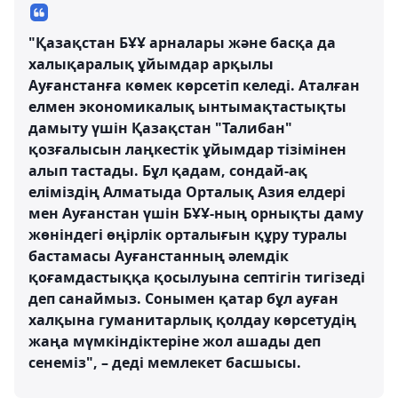
"Қазақстан БҰҰ арналары және басқа да
халықаралық ұйымдар арқылы
Ауғанстанға көмек көрсетіп келеді. Аталған
елмен экономикалық ынтымақтастықты
дамыту үшін Қазақстан "Талибан"
қозғалысын лаңкестік ұйымдар тізімінен
алып тастады. Бұл қадам, сондай-ақ
еліміздің Алматыда Орталық Азия елдері
мен Ауғанстан үшін БҰҰ-ның орнықты даму
жөніндегі өңірлік орталығын құру туралы
бастамасы Ауғанстанның әлемдік
қоғамдастыққа қосылуына септігін тигізеді
деп санаймыз. Сонымен қатар бұл ауған
халқына гуманитарлық қолдау көрсетудің
жаңа мүмкіндіктеріне жол ашады деп
сенеміз", – деді мемлекет басшысы.