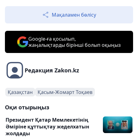
Мақаламен бөлісу
Google-ға қосылып,
жаңалықтарды бірінші болып оқыңыз
Редакция Zakon.kz
Қазақстан
Қасым-Жомарт Тоқаев
Оқи отырыңыз
Президент Қатар Мемлекетінің
Әміріне құттықтау жеделхатын
жолдады