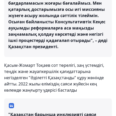
бағдарламасын жоғары бағалаймыз. Мен
қатарлық достарымызға осы игі миссияны
жүзеге асыру жолында сәттілік тілеймін.
Осыған байланысты Консультативтік Кеңес
ауқымды реформаларға аса маңызды
заңнамалық қолдау көрсетеді және негізгі
ішкі процестерді қадағалап отырады", – деді
Қазақстан президенті.
Қасым-Жомарт Тоқаев сот төрелігі, заң үстемдігі,
теңдік және жауапкершілік қағидаттарына
негізделген "Әділетті Қазақстанды" құру жөнінде
айтты. 2022 жылы еліміздің саяси жүйесін кең
көлемде жаңғырту үдерісі басталды
"Қазақстан барынша инклюзивті саяси