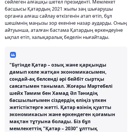
сөйлеген алғашқы шетел президенті. Мемлекет
басшысы Қатардың 2021 жылы заң шығарушы
органға алғаш сайлау өткізгенін атап өтіп, бұл
шешімнің маңызы зор екеніне назар аударды. Оның
айтуынша, аталған бастама Қатардың өркендеуіне
ықпал етіп, халықаралық беделін нығайтады.
"Бүгінде Қатар – озық және қарқынды
дамып келе жатқан экономикасымен,
сондай-ақ белсенді әрі бейбіт сыртқы
саясатымен танымал. Жоғары Мәртебелі
шейх Тәмим бен Хамад Әл Тәнидің
басшылығымен сіздердің еліңіз үлкен
жетістіктерге жетті. Қатар өзінің қуатты
экономикасын және өркендеген қоғамын
мақтан тұтуына болады. Біз бұл
мемлекеттің "Қатар – 2030" ұлттық