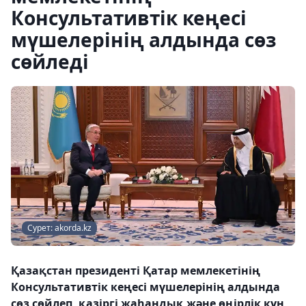
Консультативтік кеңесі
мүшелерінің алдында сөз
сөйледі
Сурет: akorda.kz
Қазақстан президенті Қатар мемлекетінің
Консультативтік кеңесі мүшелерінің алдында
сөз сөйлеп, қазіргі жаһандық және өңірлік күн