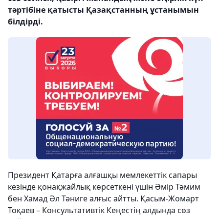
тәртібіне қатысты Қазақстанның ұстанымын
білдірді.
Президент Қатарға алғашқы мемлекеттік сапары
кезінде қонақжайлық көрсеткені үшін Әмір Тәмим
бен Хамад Әл Тәниге алғыс айтты. Қасым-Жомарт
Тоқаев – Консультативтік Кеңестің алдында сөз