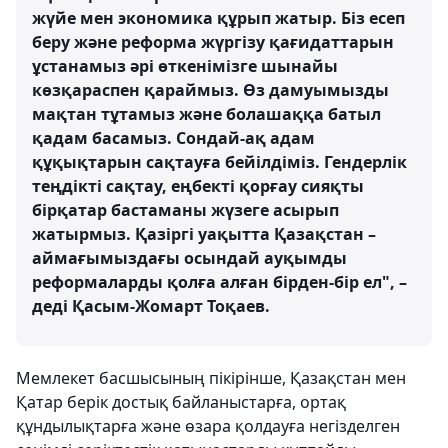
жүйе мен экономика құрып жатыр. Біз есеп
беру және реформа жүргізу қағидаттарын
ұстанамыз әрі өткенімізге шынайы
көзқараспен қараймыз. Өз дамуымызды
мақтан тұтамыз және болашаққа батыл
қадам басамыз. Сондай-ақ адам
құқықтарын сақтауға бейілдіміз. Гендерлік
теңдікті сақтау, еңбекті қорғау сияқты
бірқатар бастаманы жүзеге асырып
жатырмыз. Қазіргі уақытта Қазақстан –
аймағымыздағы осындай ауқымды
реформаларды қолға алған бірден-бір ел", –
деді Қасым-Жомарт Тоқаев.
Мемлекет басшысының пікірінше, Қазақстан мен
Қатар берік достық байланыстарға, ортақ
құндылықтарға және өзара қолдауға негізделген