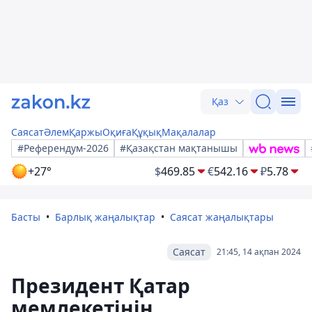
Қаз
Саясат
Әлем
Қаржы
Оқиға
Құқық
Мақалалар
#Референдум-2026
#Қазақстан мақтанышы
+27°
$
469.85
€
542.16
₽
5.78
Басты
Барлық жаңалықтар
Саясат жаңалықтары
Саясат
21:45, 14 ақпан 2024
Президент Қатар
мемлекетінің