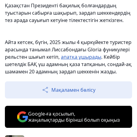
Қазақстан Президенті бақилық болғандардың
туыстарын сабырға шақырып, зардап шеккендердің
тез арада сауығып кетуіне тілектестігін жеткізген.
Айта кетсек, бүгін, 2025 жылы 4 қыркүйекте туристер
арасында танымал Лиссабондағы Gloria фуникулері
рельстен шығып кетіп,
апатқа ұшырады
. Кейбір
шетелдік БАҚ үш адамның қаза тапқанын, сондай-ақ
шамамен 20 адамның зардап шеккенін жазды.
Мақаламен бөлісу
Google-ға қосылып,
жаңалықтарды бірінші болып оқыңыз