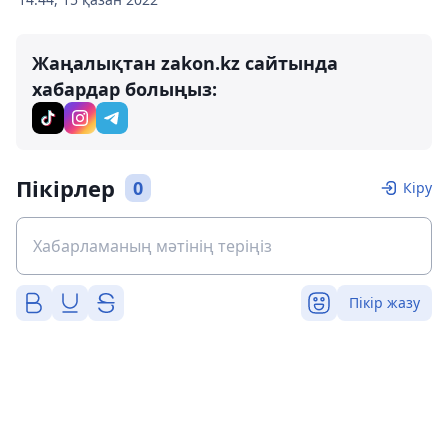
Жаңалықтан zakon.kz сайтында
хабардар болыңыз:
Пікірлер
0
Кіру
Пікір жазу