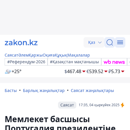
Қаз
Саясат
Әлем
Қаржы
Оқиға
Құқық
Мақалалар
#Референдум-2026
#Қазақстан мақтанышы
+25°
$
467.48
€
539.52
₽
5.73
Басты
Барлық жаңалықтар
Саясат жаңалықтары
Саясат
17:35, 04 қыркүйек 2025
Мемлекет басшысы
Португалия президентіне