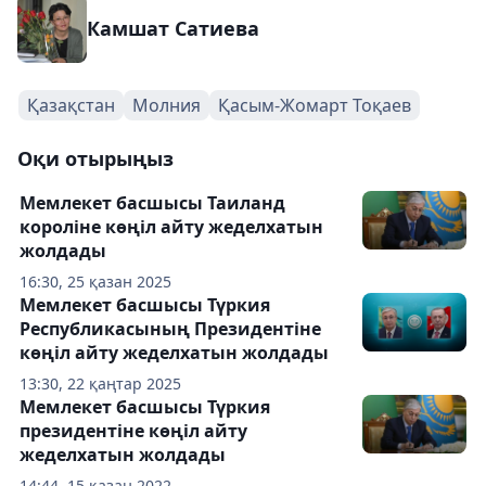
Камшат Сатиева
Қазақстан
Молния
Қасым-Жомарт Тоқаев
Оқи отырыңыз
Мемлекет басшысы Таиланд
короліне көңіл айту жеделхатын
жолдады
16:30, 25 қазан 2025
Мемлекет басшысы Түркия
Республикасының Президентіне
көңіл айту жеделхатын жолдады
13:30, 22 қаңтар 2025
Мемлекет басшысы Түркия
президентіне көңіл айту
жеделхатын жолдады
14:44, 15 қазан 2022