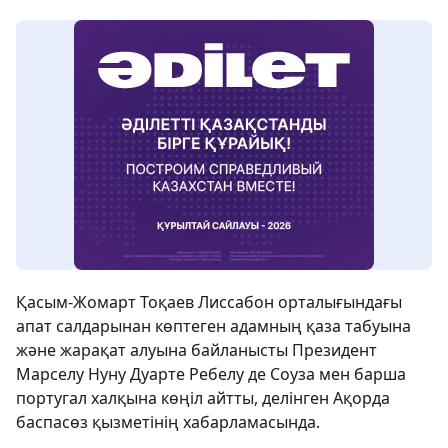
Қасым-Жомарт Тоқаев Лиссабон орталығындағы
апат салдарынан көптеген адамның қаза табуына
және жарақат алуына байланысты Президент
Марселу Нуну Дуарте Ребелу де Соуза мен барша
португал халқына көңіл айтты, делінген Ақорда
баспасөз қызметінің хабарламасында.