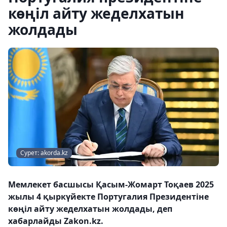
көңіл айту жеделхатын
жолдады
Сурет: akorda.kz
Мемлекет басшысы Қасым-Жомарт Тоқаев 2025
жылы 4 қыркүйекте Португалия Президентіне
көңіл айту жеделхатын жолдады, деп
хабарлайды Zakon.kz.