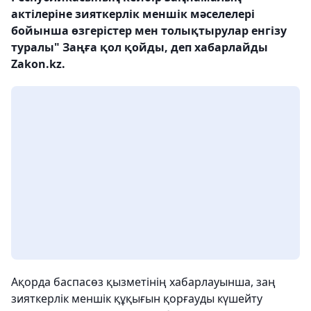
актілеріне зияткерлік меншік мәселелері
бойынша өзгерістер мен толықтырулар енгізу
туралы" Заңға қол қойды, деп хабарлайды
Zakon.kz.
Ақорда баспасөз қызметінің хабарлауынша, заң
зияткерлік меншік құқығын қорғауды күшейту