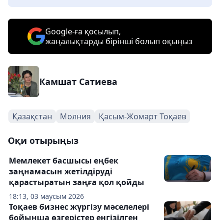
Google-ға қосылып,
жаңалықтарды бірінші болып оқыңыз
Камшат Сатиева
Қазақстан
Молния
Қасым-Жомарт Тоқаев
Оқи отырыңыз
Мемлекет басшысы еңбек
заңнамасын жетілдіруді
қарастыратын заңға қол қойды
18:13, 03 маусым 2026
Тоқаев бизнес жүргізу мәселелері
бойынша өзгерістер енгізілген