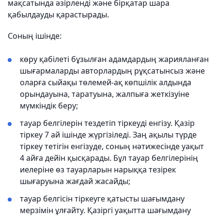
мақсатында әзірленді және бірқатар шара
қабылдауды қарастырады.
Соның ішінде:
көру қабілеті бұзылған адамдардың жарияланған
шығармаларды авторлардың рұқсатынсыз және
оларға сыйақы төлемей-ақ көпшілік алдында
орындауына, таратуына, жалпыға жеткізуіне
мүмкіндік беру;
тауар белгілерін тездетіп тіркеуді енгізу. Қазір
тіркеу 7 ай ішінде жүргізіледі. Заң ақылы түрде
тіркеу тетігін енгізуде, соның нәтижесінде уақыт
4 айға дейін қысқарады. Бұл тауар белгілерінің
иелеріне өз тауарларын нарыққа тезірек
шығаруына жағдай жасайды;
тауар белгісін тіркеуге қатысты шағымдану
мерзімін ұлғайту. Қазіргі уақытта шағымдану