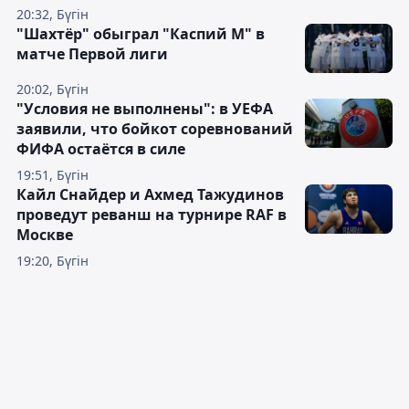
20:32, Бүгін
"Шахтёр" обыграл "Каспий М" в
матче Первой лиги
20:02, Бүгін
"Условия не выполнены": в УЕФА
заявили, что бойкот соревнований
ФИФА остаётся в силе
19:51, Бүгін
Кайл Снайдер и Ахмед Тажудинов
проведут реванш на турнире RAF в
Москве
19:20, Бүгін