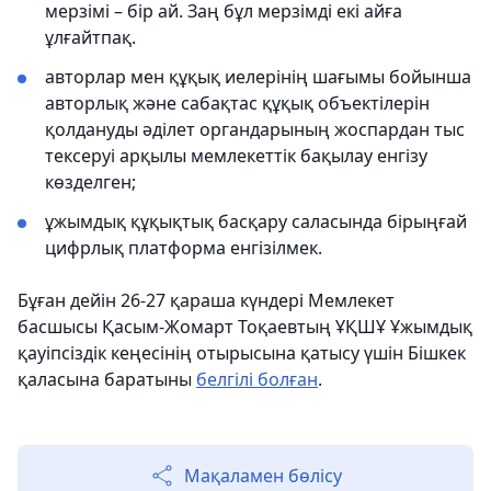
мерзімі – бір ай. Заң бұл мерзімді екі айға
ұлғайтпақ.
авторлар мен құқық иелерінің шағымы бойынша
авторлық және сабақтас құқық объектілерін
қолдануды әділет органдарының жоспардан тыс
тексеруі арқылы мемлекеттік бақылау енгізу
көзделген;
ұжымдық құқықтық басқару саласында бірыңғай
цифрлық платформа енгізілмек.
Бұған дейін 26-27 қараша күндері Мемлекет
басшысы Қасым-Жомарт Тоқаевтың ҰҚШҰ Ұжымдық
қауіпсіздік кеңесінің отырысына қатысу үшін Бішкек
қаласына баратыны
белгілі болған
.
Мақаламен бөлісу