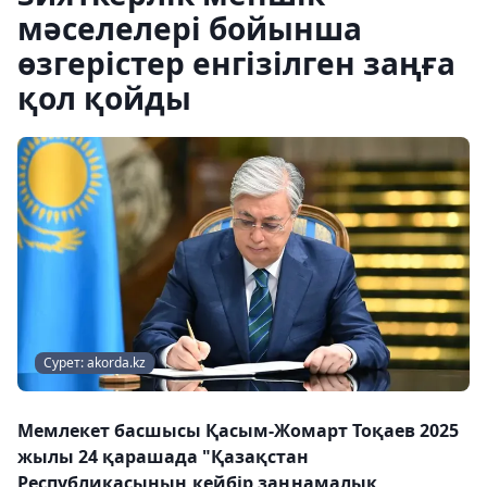
мәселелері бойынша
өзгерістер енгізілген заңға
қол қойды
Сурет: akorda.kz
Мемлекет басшысы Қасым-Жомарт Тоқаев 2025
жылы 24 қарашада "Қазақстан
Республикасының кейбір заңнамалық