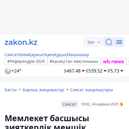
Қаз
Саясат
Әлем
Қаржы
Оқиға
Құқық
Мақалалар
#Референдум-2026
#Қазақстан мақтанышы
+24°
$
467.48
€
539.52
₽
5.73
Басты
Барлық жаңалықтар
Саясат жаңалықтары
Саясат
18:02, 24 қараша 2025
Мемлекет басшысы
зияткерлік меншік