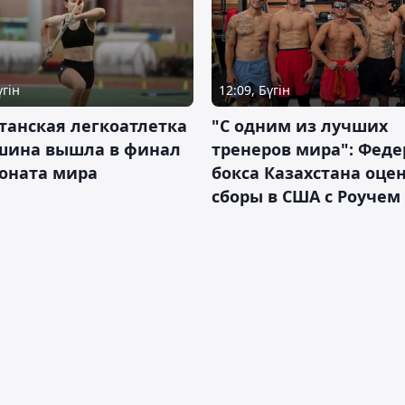
үгін
12:09, Бүгін
танская легкоатлетка
"С одним из лучших
шина вышла в финал
тренеров мира": Фед
оната мира
бокса Казахстана оце
сборы в США с Роучем