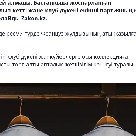
ей алмады. Бастапқыда жоспарланған
ып кетті және клуб дүкені екінші партияның 
рлайды Zakon.kz.
еде ресми түрде Француз жұлдызының аты жазылғ
йін клуб дүкені жанкүйерлерге осы коллекцияға
ы төрт-алты апталық жеткізілім кешігуі туралы