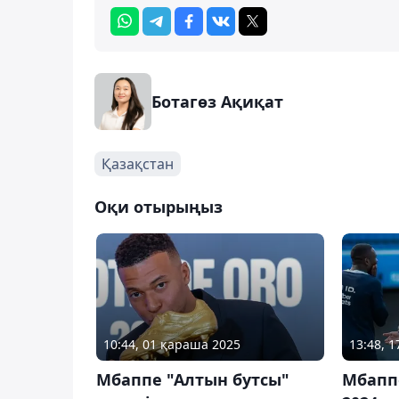
Ботагөз Ақиқат
Қазақстан
Оқи отырыңыз
10:44, 01 қараша 2025
13:48, 
Мбаппе "Алтын бутсы"
Мбапп