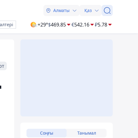
Алматы
Қаз
+29°
$
469.85
€
542.16
₽
5.78
алтері
рт
ң
Соңғы
Танымал