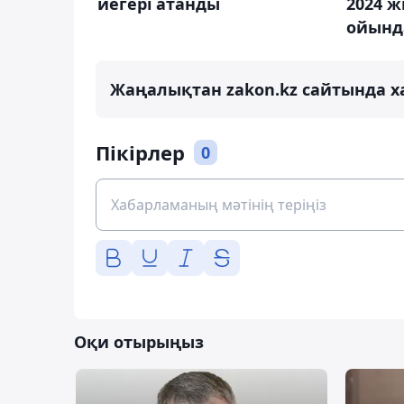
иегері атанды
2024 
ойынд
Жаңалықтан zakon.kz сайтында х
Пікірлер
0
Оқи отырыңыз