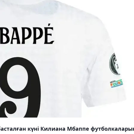
басталған күні Килиана Мбаппе футболкалары