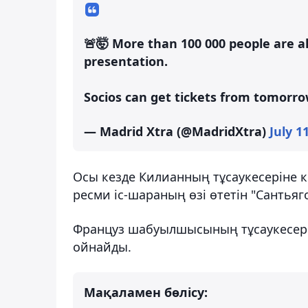
🚨🤯 More than 100 000 people are a
presentation.
Socios can get tickets from tomorr
— Madrid Xtra (@MadridXtra)
July 1
Осы кезде Килианның тұсаукесеріне ке
ресми іс-шараның өзі өтетін "Сантьяг
Француз шабуылшысының тұсаукесері 1
ойнайды.
Мақаламен бөлісу: