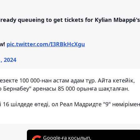
lready queueing to get tickets for Kylian Mbappé's
ow!
pic.twitter.com/I3RBkHcXgu
1, 2024
зекте 100 000-нан астам адам тұр. Айта кетейік,
о Бернабеу" аренасы 85 000 орынға шақталған.
6 шілдеде өтеді, ол Реал Мадридте "9" нөміріме
Google-ға қосылып,