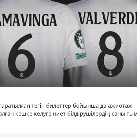
таратылған тегін билеттер бойынша да ажиотаж
алған кешке келуге ниет білдірушілердің саны ты