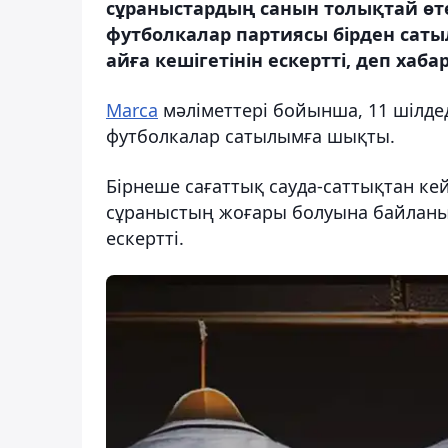
сұраныстардың санын толықтай өт
футболкалар партиясы бірден сатыл
айға кешігетінін ескертті, деп хаба
Marca
мәліметтері бойынша, 11 шілд
футболкалар сатылымға шықты.
Бірнеше сағаттық сауда-саттықтан ке
сұраныстың жоғары болуына байланыст
ескертті.