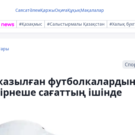
Саясат
Әлем
Қаржы
Оқиға
Құқық
Мақалалар
#Қазақмыс
#Салыстырмалы Қазақстан
#Халық бухг
тары
Спо
 жазылған футболкаларды
бірнеше сағаттың ішінде