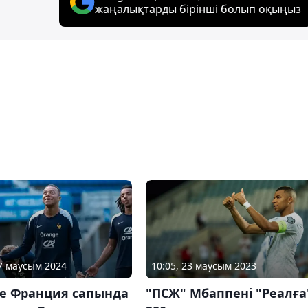
жаңалықтарды бірінші болып оқыңыз
17 маусым 2024
10:05, 23 маусым 2023
е Франция сапында
"ПСЖ" Мбаппені "Реалға