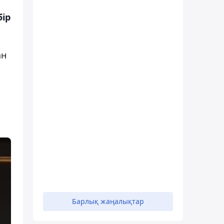
бір
ан
Барлық жаңалықтар