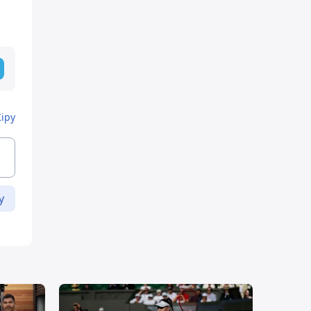
Кіру
у