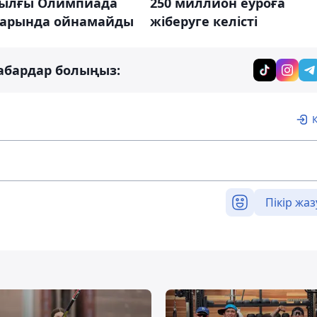
жылғы Олимпиада
250 миллион еуроға
арында ойнамайды
жіберуге келісті
абардар болыңыз:
Пікір жаз