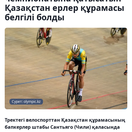
Қазақстан ерлер құрамасы
белгілі болды
Сурет: olympic.kz
Тректегі велоспорттан Қазақстан құрамасының
бапкерлер штабы Сантьяго (Чили) қаласында