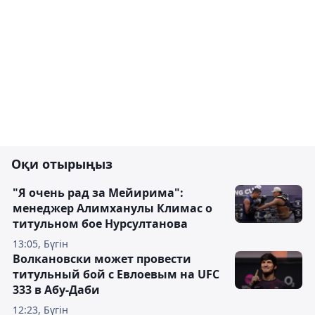
Оқи отырыңыз
"Я очень рад за Мейирима":
менеджер Алимханулы Климас о
титульном бое Нурсултанова
13:05, Бүгін
Волкановски может провести
титульный бой с Евлоевым на UFC
333 в Абу-Даби
12:23, Бүгін