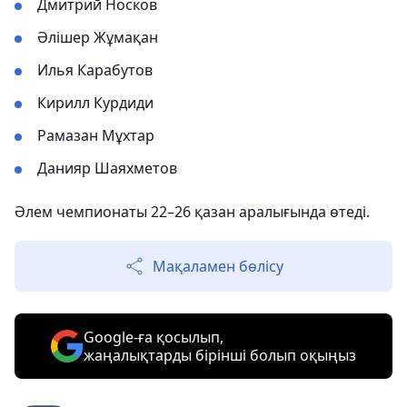
Дмитрий Носков
Әлішер Жұмақан
Илья Карабутов
Кирилл Курдиди
Рамазан Мұхтар
Данияр Шаяхметов
Әлем чемпионаты 22–26 қазан аралығында өтеді.
Мақаламен бөлісу
Google-ға қосылып,
жаңалықтарды бірінші болып оқыңыз