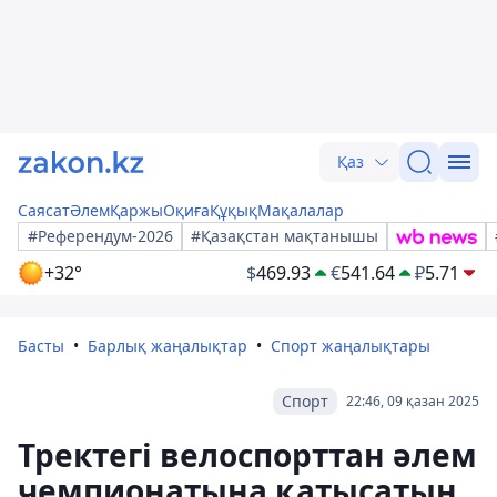
Қаз
Саясат
Әлем
Қаржы
Оқиға
Құқық
Мақалалар
#Референдум-2026
#Қазақстан мақтанышы
+32°
$
469.93
€
541.64
₽
5.71
Басты
Барлық жаңалықтар
Спорт жаңалықтары
Спорт
22:46, 09 қазан 2025
Тректегі велоспорттан әлем
чемпионатына қатысатын