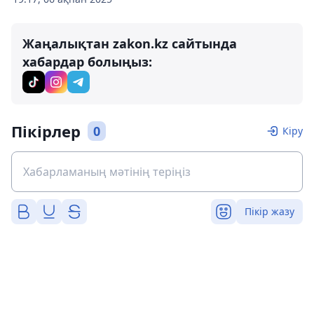
Жаңалықтан zakon.kz сайтында
хабардар болыңыз:
Пікірлер
0
Кіру
Пікір жазу