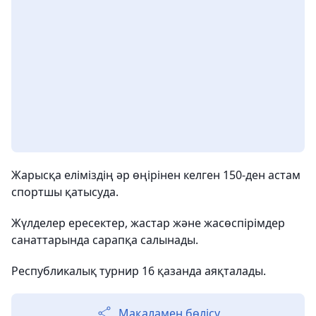
Жарысқа еліміздің әр өңірінен келген 150-ден астам
спортшы қатысуда.
Жүлделер ересектер, жастар және жасөспірімдер
санаттарында сарапқа салынады.
Республикалық турнир 16 қазанда аяқталады.
Мақаламен бөлісу