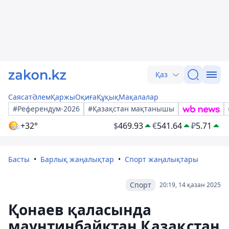
Қаз
Саясат
Әлем
Қаржы
Оқиға
Құқық
Мақалалар
#Референдум-2026
#Қазақстан мақтанышы
+32°
$
469.93
€
541.64
₽
5.71
Басты
Барлық жаңалықтар
Спорт жаңалықтары
Спорт
20:19, 14 қазан 2025
Қонаев қаласында
маунтинбайктан Қазақстан