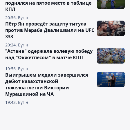
поднялся на пятое место в таблице
КПЛ
20:56, Бүгін
Пётр Ян проведёт защиту титула
против Мераба Двалишвили на UFC
333
20:24, Бүгін
"Астана" одержала волевую победу
над "Окжетпесом" в матче КПЛ
19:56, Бүгін
Выигрышем медали завершился
дебют казахстанской
тяжелоатлетки Виктории
Мурашкиной на ЧА
19:43, Бүгін