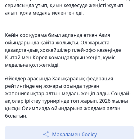
сериясында ұтып, қиын кездесуде жеңісті жұлып
алып, қола медаль иеленген еді.
Кейін қос құрама биыл ақпанда өткен Азия
ойындарында қайта жолықты. Ол жарыста
қазақстандық хоккейшілер плей-офф кезеңінде
Қытай мен Корея командаларын жеңіп, күміс
медальға қол жеткізді.
Әйелдер арасында Халықаралық федерация
рейтингінде ең жоғары орында тұрған
жапониялықтар алтын медаль жеңіп алды. Сондай-
ақ олар іріктеу турнирінде топ жарып, 2026 жылғы
қысқы Олимпиада ойындарына жолдама алған
болатын.
Мақаламен бөлісу