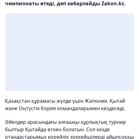
чемпионаты өтеді, деп хабарлайды Zakon.kz.
Қазақстан құрамасы жүлде үшін Жапония, Қытай
және Оңтүстік Корея командаларымен кездеседі.
Әйелдер арасындағы алғашқы құрлықтық турнир
былтыр Қытайда өткен болатын. Сол кезде
отандастарымыз корейлік хоккейшілерді айыпсоққы