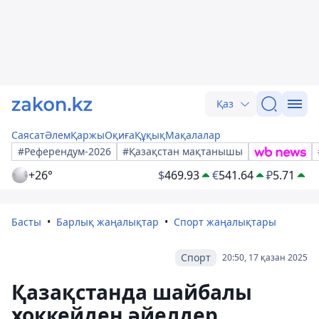
Қаз
Саясат
Әлем
Қаржы
Оқиға
Құқық
Мақалалар
#Референдум-2026
#Қазақстан мақтанышы
+26°
$
469.93
€
541.64
₽
5.71
Басты
Барлық жаңалықтар
Спорт жаңалықтары
Спорт
20:50, 17 қазан 2025
Қазақстанда шайбалы
хоккейден әйелдер