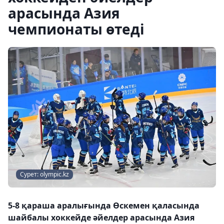
арасында Азия
чемпионаты өтеді
Сурет: olympic.kz
5-8 қараша аралығында Өскемен қаласында
шайбалы хоккейде әйелдер арасында Азия