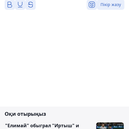
Пікір жазу
Оқи отырыңыз
"Елимай" обыграл "Иртыш" и