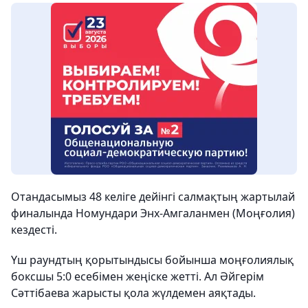
Отандасымыз 48 келіге дейінгі салмақтың жартылай
финалында Номундари Энх-Амгаланмен (Моңғолия)
кездесті.
Үш раундтың қорытындысы бойынша моңғолиялық
боксшы 5:0 есебімен жеңіске жетті. Ал Әйгерім
Сәттібаева жарысты қола жүлдемен аяқтады.