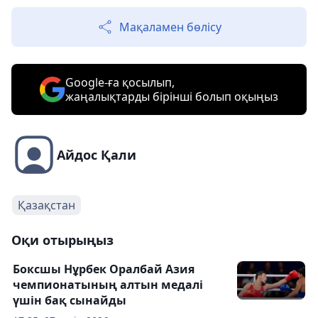
Мақаламен бөлісу
Google-ға қосылып,
жаңалықтарды бірінші болып оқыңыз
Айдос Қали
Қазақстан
Оқи отырыңыз
Боксшы Нұрбек Оралбай Азия
чемпионатының алтын медалі
үшін бақ сынайды