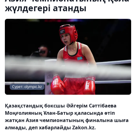
жүлдегері атанды
Сурет: olympic.kz
Қазақстандық боксшы Әйгерім Сәттібаева
Моңғолияның Ұлан-Батыр қаласында өтіп
жатқан Азия чемпионатының финалына шыға
алмады, деп хабарлайды Zakon.kz.