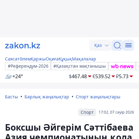
Қаз
Саясат
Әлем
Қаржы
Оқиға
Құқық
Мақалалар
#Референдум-2026
#Қазақстан мақтанышы
+24°
$
467.48
€
539.52
₽
5.73
Басты
Барлық жаңалықтар
Спорт жаңалықтары
Спорт
17:02, 07 сәуір 2026
Боксшы Әйгерім Сәттібаева
Азия чемпионатының қола