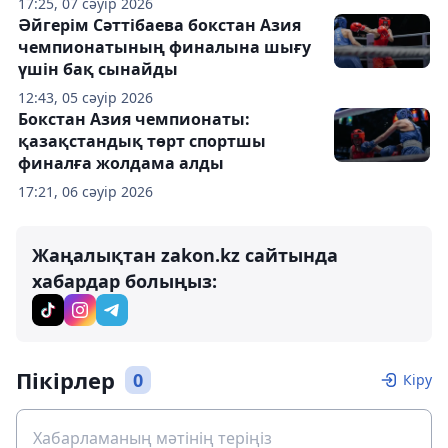
17:25, 07 сәуір 2026
Әйгерім Сәттібаева бокстан Азия
чемпионатының финалына шығу
үшін бақ сынайды
12:43, 05 сәуір 2026
Бокстан Азия чемпионаты:
қазақстандық төрт спортшы
финалға жолдама алды
17:21, 06 сәуір 2026
Жаңалықтан zakon.kz сайтында
хабардар болыңыз:
Пікірлер
0
Кіру